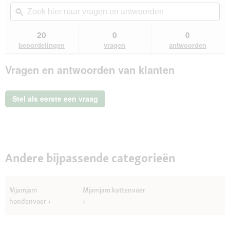
van
actie
Zoek
Zo
de
navigeert
hier
ϙ
hie
5
u
naar
naa
sterren.
naar
vragen
vra
20
0
0
Beoordelingen
beoordelingen.
en
en
lezen
beoordelingen
vragen
antwoorden
van
antwoorden
ant
MjAMjAM
Vragen en antwoorden van klanten
natvoer
kat
volwassen,
Duo
Stel als eerste een vraag
6x400
g
Eend
en
kalkoen
Andere bijpassende categorieën
Mjamjam
Mjamjam kattenvoer
hondenvoer