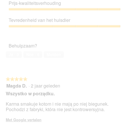
5
Prijs-kwaliteitsverhouding
van
5
Prijs-
kwaliteitsverhouding,
Tevredenheid van het huisdier
5
van
Tevredenheid
5
van
het
Behulpzaam?
huisdier,
5
Ja ·
0
Nee ·
6
Melden
van
5
★★★★★
★★★★★
Magda D.
·
2 jaar geleden
5
van
Wszystko w porządku.
5
sterren.
Karma smakuje kotom i nie mają po niej biegunek.
Pochodzi z fabryki, która nie jest kontrowersyjna.
Met Google vertalen