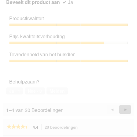
Beveelt dit product aan
✔
Ja
Productkwaliteit
Productkwaliteit,
5
Prijs-kwaliteitsverhouding
van
5
Prijs-
kwaliteitsverhouding,
Tevredenheid van het huisdier
4
van
Tevredenheid
5
van
het
Behulpzaam?
huisdier,
5
Ja ·
1
Nee ·
8
Melden
van
5
1–4 van 20 Beoordelingen
Vorige
◄
Volge
►
Reviews
Revie
★★★★★
★★★★★
4.4
20 beoordelingen
Met
deze
4.4