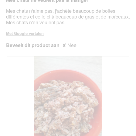
sterren.
inho
bijg
Mes chats n'aime pas, j'achète beaucoup de boites
différentes et celle ci à beaucoup de gras et de morceaux.
Mes chats n'en veulent pas.
Met Google vertalen
Beveelt dit product aan
✘
Nee