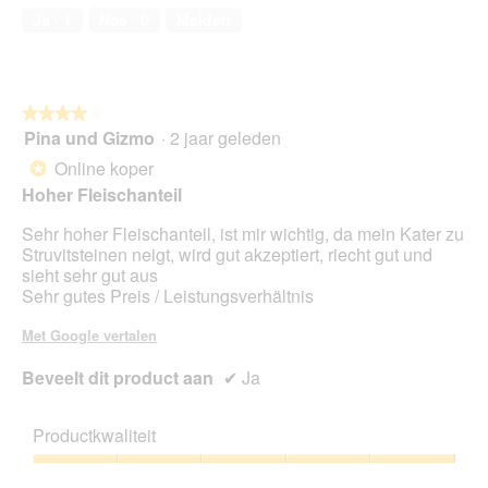
.
5
Ja ·
1
Nee ·
0
Melden
van
5
★★★★★
★★★★★
Pina und Gizmo
·
2 jaar geleden
4
van
Online koper
*
5
Hoher Fleischanteil
sterren.
Sehr hoher Fleischanteil, ist mir wichtig, da mein Kater zu
Struvitsteinen neigt, wird gut akzeptiert, riecht gut und
sieht sehr gut aus
Sehr gutes Preis / Leistungsverhältnis
Met Google vertalen
Beveelt dit product aan
✔
Ja
Productkwaliteit
Productkwaliteit,