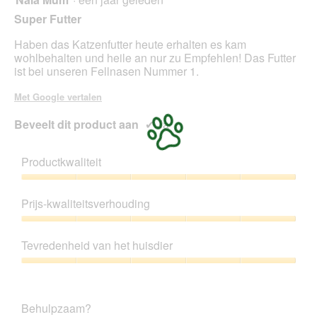
e
van
Super Futter
e
5
n
sterren.
Haben das Katzenfutter heute erhalten es kam
m
wohlbehalten und heile an nur zu Empfehlen! Das Futter
o
ist bei unseren Fellnasen Nummer 1.
d
a
Met Google vertalen
a
l
Beveelt dit product aan
✔
Ja
d
i
a
Productkwaliteit
l
Productkwaliteit,
o
5
o
Prijs-kwaliteitsverhouding
van
g
5
Prijs-
v
kwaliteitsverhouding,
e
Tevredenheid van het huisdier
5
n
van
s
Tevredenheid
5
t
van
e
het
Behulpzaam?
r
huisdier,