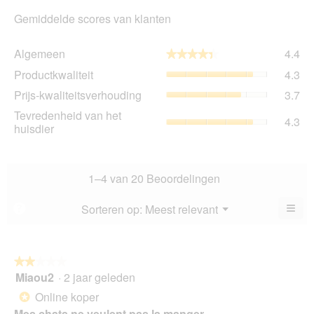
Gemiddelde scores van klanten
Al
Algemeen
4.4
★★★★★
★★★★★
gem
Pro
Productkwaliteit
4.3
sco
gem
is
Prij
Prijs-kwaliteitsverhouding
3.7
sco
4.4
kwa
is
Tev
Tevredenheid van het
va
gem
4.3
4.3
va
huisdier
5.
sco
va
het
is
5.
hui
3.7
gem
va
sco
1–4 van 20 Beoordelingen
5.
is
4.3
≡
Menu
Sorteren op:
Meest relevant
?
▼
va
Als
5.
u
op
de
volg
★★★★★
★★★★★
kno
Miaou2
·
2 jaar geleden
2
klikt,
van
word
Online koper
*
de
5
onde
Mes chats ne veulent pas la manger