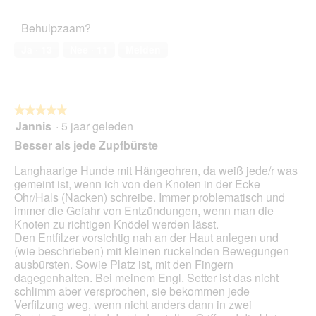
5
van
het
Behulpzaam?
huisdier,
5
Ja ·
13
Nee ·
11
Melden
van
5
★★★★★
★★★★★
Jannis
·
5 jaar geleden
5
van
Besser als jede Zupfbürste
5
sterren.
Langhaarige Hunde mit Hängeohren, da weiß jede/r was
gemeint ist, wenn ich von den Knoten in der Ecke
Ohr/Hals (Nacken) schreibe. Immer problematisch und
immer die Gefahr von Entzündungen, wenn man die
Knoten zu richtigen Knödel werden lässt.
Den Entfilzer vorsichtig nah an der Haut anlegen und
(wie beschrieben) mit kleinen ruckelnden Bewegungen
ausbürsten. Sowie Platz ist, mit den Fingern
dagegenhalten. Bei meinem Engl. Setter ist das nicht
schlimm aber versprochen, sie bekommen jede
Verfilzung weg, wenn nicht anders dann in zwei