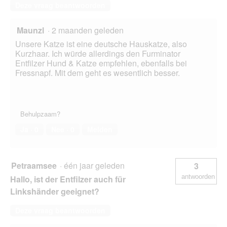
Deze vraag beantwoorden
Maunzl
·
2 maanden geleden
Unsere Katze ist eine deutsche Hauskatze, also
Kurzhaar. Ich würde allerdings den Furminator
Entfilzer Hund & Katze empfehlen, ebenfalls bei
Fressnapf. Mit dem geht es wesentlich besser.
Behulpzaam?
Ja ·
0
Nee ·
0
Melden
Petraamsee
·
één jaar geleden
3
antwoorden
Hallo, ist der Entfilzer auch für
Linkshänder geeignet?
Deze vraag beantwoorden