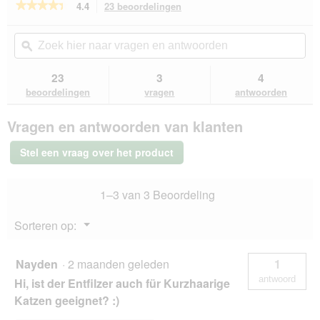
★★★★★
★★★★★
4.4
23 beoordelingen
Met
deze
4.4
van
actie
Zoek
Zo
de
navigeert
hier
ϙ
hie
5
u
naar
naa
sterren.
naar
vragen
vra
23
3
4
Beoordelingen
beoordelingen.
en
en
lezen
beoordelingen
vragen
antwoorden
van
antwoorden
ant
Moser
Vragen en antwoorden van klanten
ontklitter
Stel een vraag over het product
1–3 van 3 Beoordeling
Menu
Sorteren op:
▼
Nayden
·
2 maanden geleden
1
antwoord
Hi, ist der Entfilzer auch für Kurzhaarige
Katzen geeignet? :)