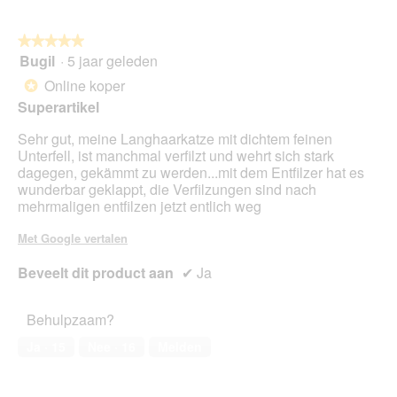
u
op
de
volg
★★★★★
★★★★★
kno
Bugil
·
5 jaar geleden
5
klikt,
van
word
Online koper
*
de
5
onde
Superartikel
sterren.
inho
bijg
Sehr gut, meine Langhaarkatze mit dichtem feinen
Unterfell, ist manchmal verfilzt und wehrt sich stark
dagegen, gekämmt zu werden...mit dem Entfilzer hat es
wunderbar geklappt, die Verfilzungen sind nach
mehrmaligen entfilzen jetzt entlich weg
Met Google vertalen
Beveelt dit product aan
✔
Ja
Behulpzaam?
Ja ·
15
Nee ·
16
Melden