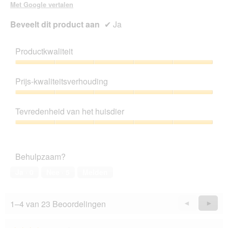
Met Google vertalen
Beveelt dit product aan
✔
Ja
Productkwaliteit
Productkwaliteit,
5
Prijs-kwaliteitsverhouding
van
5
Prijs-
kwaliteitsverhouding,
Tevredenheid van het huisdier
5
van
Tevredenheid
5
van
het
Behulpzaam?
huisdier,
5
Ja ·
0
Nee ·
5
Melden
van
5
1–4 van 23 Beoordelingen
Vorige
◄
Volge
►
Reviews
Revie