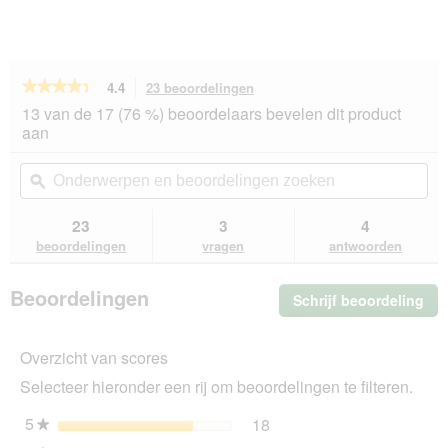
★★★★★
★★★★★
4.4
23 beoordelingen
Met
deze
4.4
13 van de 17 (76 %) beoordelaars bevelen dit product
van
actie
aan
de
navigeert
5
u
Onderwerpen
On
sterren.
naar
en
ϙ
en
Beoordelingen
beoordelingen.
beoordelingen
beo
lezen
van
zoeken
zo
23
3
4
Moser
beoordelingen
vragen
antwoorden
ontklitter
Beoordelingen
Schrijf beoordeling
.
Me
dez
Overzicht van scores
act
ope
Selecteer hieronder een rij om beoordelingen te filteren.
u
ee
5
sterren
18
18 beoordelingen met 5 s
Selecteer om beoordelinge
★
mo