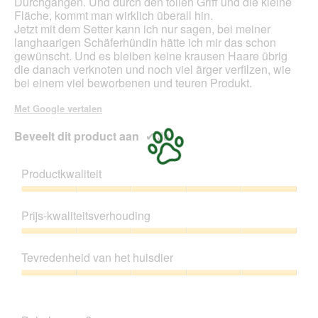
Durchgängen. Und durch den tollen Griff und die kleine
Fläche, kommt man wirklich überall hin.
Jetzt mit dem Setter kann ich nur sagen, bei meiner
langhaarigen Schäferhündin hätte ich mir das schon
gewünscht. Und es bleiben keine krausen Haare übrig
die danach verknoten und noch viel ärger verfilzen, wie
bei einem viel beworbenen und teuren Produkt.
Met Google vertalen
Beveelt dit product aan
✔
Ja
Productkwaliteit
Productkwaliteit,
5
Prijs-kwaliteitsverhouding
van
5
Prijs-
kwaliteitsverhouding,
Tevredenheid van het huisdier
5
van
Tevredenheid
5
van
het