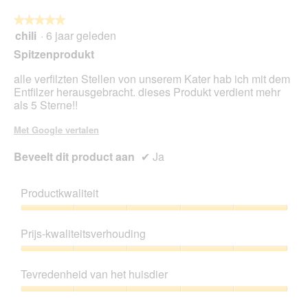
★★★★★
★★★★★
chili
·
6 jaar geleden
5
van
Spitzenprodukt
5
sterren.
alle verfilzten Stellen von unserem Kater hab ich mit dem
Entfilzer herausgebracht. dieses Produkt verdient mehr
als 5 Sterne!!
Met Google vertalen
Beveelt dit product aan
✔
Ja
Productkwaliteit
Productkwaliteit,
5
Prijs-kwaliteitsverhouding
van
5
Prijs-
kwaliteitsverhouding,
Tevredenheid van het huisdier
5
van
Tevredenheid