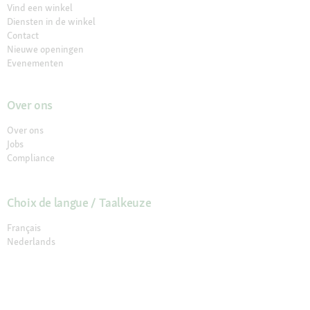
Vind een winkel
Diensten in de winkel
Contact
Nieuwe openingen
Evenementen
Over ons
Over ons
Jobs
Compliance
Choix de langue / Taalkeuze
Français
Nederlands
© 2026 Fressnapf Tiernahrungs GmbH