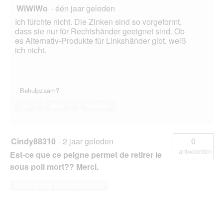
WiWiWo
·
één jaar geleden
Ich fürchte nicht. Die Zinken sind so vorgeformt,
dass sie nur für Rechtshänder geeignet sind. Ob
es Alternativ-Produkte für Linkshänder gibt, weiß
ich nicht.
Behulpzaam?
Ja ·
1
Nee ·
7
Melden
Cindy88310
·
2 jaar geleden
0
antwoorden
Est-ce que ce peigne permet de retirer le
sous poil mort?? Merci.
Deze vraag beantwoorden