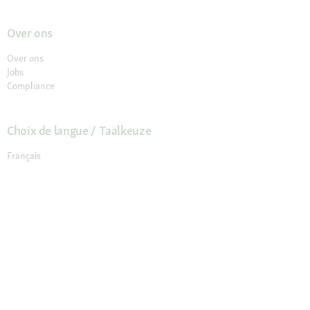
Over ons
Over ons
Jobs
Compliance
Choix de langue / Taalkeuze
Français
Nederlands
© 2026 Fressnapf Tiernahrungs GmbH
Impressum
Algemene voorwaarden
Gegevensbescherming
Annuleringsvoorwaarden
Cookie Instellingen