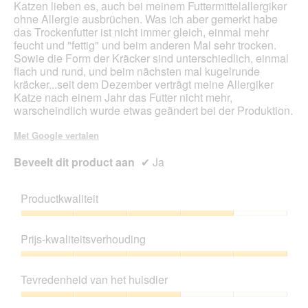
bijg
Katzen lieben es, auch bei meinem Futtermittelallergiker
ohne Allergie ausbrüchen. Was ich aber gemerkt habe
das Trockenfutter ist nicht immer gleich, einmal mehr
feucht und "fettig" und beim anderen Mal sehr trocken.
Sowie die Form der Kräcker sind unterschiedlich, einmal
flach und rund, und beim nächsten mal kugelrunde
kräcker...seit dem Dezember verträgt meine Allergiker
Katze nach einem Jahr das Futter nicht mehr,
warscheindlich wurde etwas geändert bei der Produktion.
Met Google vertalen
Beveelt dit product aan
✔
Ja
Productkwaliteit
Productkwaliteit,
4
Prijs-kwaliteitsverhouding
van
5
Prijs-
kwaliteitsverhouding,
Tevredenheid van het huisdier
5
van
Tevredenheid