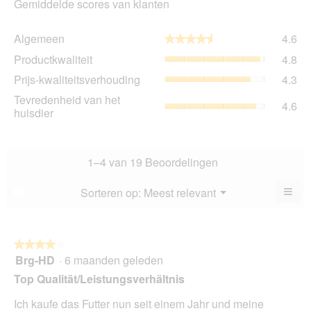
Gemiddelde scores van klanten
Al
Algemeen
4.6
★★★★★
★★★★★
gem
Pro
Productkwaliteit
4.8
sco
gem
is
Prij
Prijs-kwaliteitsverhouding
4.3
sco
4.6
kwa
is
Tev
Tevredenheid van het
va
gem
4.6
4.8
va
huisdier
5.
sco
va
het
is
5.
hui
4.3
gem
va
sco
1–4 van 19 Beoordelingen
5.
is
4.6
≡
Menu
Sorteren op:
Meest relevant
?
▼
va
Als
5.
u
op
de
volg
★★★★★
★★★★★
kno
Brg-HD
·
6 maanden geleden
4
klikt,
van
word
Top Qualität/Leistungsverhältnis
de
5
onde
sterren.
Ich kaufe das Futter nun seit einem Jahr und meine
inho