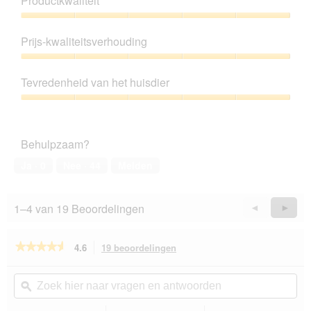
Productkwaliteit
Productkwaliteit,
5
Prijs-kwaliteitsverhouding
van
5
Prijs-
kwaliteitsverhouding,
Tevredenheid van het huisdier
5
van
Tevredenheid
5
van
het
Behulpzaam?
huisdier,
5
Ja ·
0
Nee ·
44
Melden
van
5
1–4 van 19 Beoordelingen
Vorige
◄
Volge
►
Reviews
Revie
★★★★★
★★★★★
4.6
19 beoordelingen
Met
deze
4.6
van
actie
Zoek
Zo
de
navigeert
hier
ϙ
hie
5
u
naar
naa
sterren.