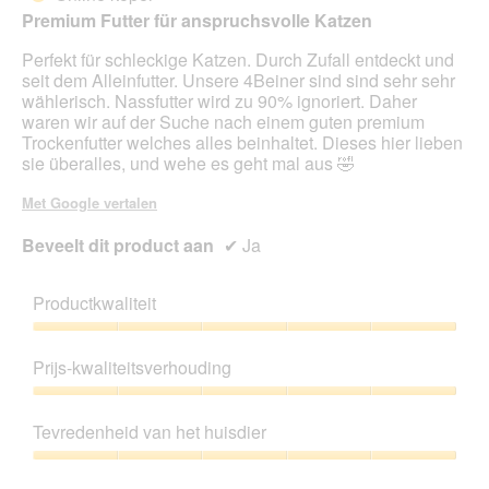
5
Premium Futter für anspruchsvolle Katzen
sterren.
Perfekt für schleckige Katzen. Durch Zufall entdeckt und
seit dem Alleinfutter. Unsere 4Beiner sind sind sehr sehr
wählerisch. Nassfutter wird zu 90% ignoriert. Daher
waren wir auf der Suche nach einem guten premium
Trockenfutter welches alles beinhaltet. Dieses hier lieben
sie überalles, und wehe es geht mal aus 🤣
Met Google vertalen
Beveelt dit product aan
✔
Ja
Productkwaliteit
Productkwaliteit,
5
Prijs-kwaliteitsverhouding
van
5
Prijs-
kwaliteitsverhouding,
Tevredenheid van het huisdier
5
van
Tevredenheid
5