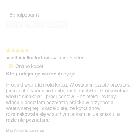
5
van
het
Behulpzaam?
huisdier,
3
Ja ·
0
Nee ·
0
Melden
van
5
★★★★★
★★★★★
wielbicielka kotów
·
4 jaar geleden
5
van
Online koper
*
5
Kto podejmuje ważne decyzje.
sterren.
Produkt wybrała moja kotka. W ostatnim czasie przestała
jeść suchą karmę co trochę mnie martwiło. Próbowałam
wielu " smaków" i producentów. Bez efektu. Wtedy
właśnie dostałam bezpłatną próbkę w przychodni
weterynaryjnej i okazało się, że kotka znów
rozsmakowała się w suchym pokarmie. Ja smaku na
razie nie poznałam.
Met Google vertalen