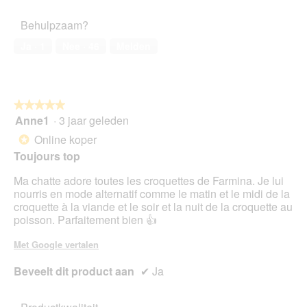
van
het
Behulpzaam?
huisdier,
5
Ja ·
1
Nee ·
46
Melden
van
5
★★★★★
★★★★★
Anne1
·
3 jaar geleden
5
van
Online koper
*
5
Toujours top
sterren.
Ma chatte adore toutes les croquettes de Farmina. Je lui
nourris en mode alternatif comme le matin et le midi de la
croquette à la viande et le soir et la nuit de la croquette au
poisson. Parfaitement bien 👍
Met Google vertalen
Beveelt dit product aan
✔
Ja