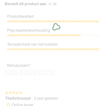
Beveelt dit product aan
✔
Ja
Productkwaliteit
Productkwaliteit,
5
Prijs-kwaliteitsverhouding
van
5
Prijs-
kwaliteitsverhouding,
Tevredenheid van het huisdier
4
van
Tevredenheid
5
van
het
Behulpzaam?
huisdier,
5
Ja ·
2
Nee ·
49
Melden
van
5
★★★★★
★★★★★
TheSchnurpsi
·
2 jaar geleden
5
van
Online koper
*