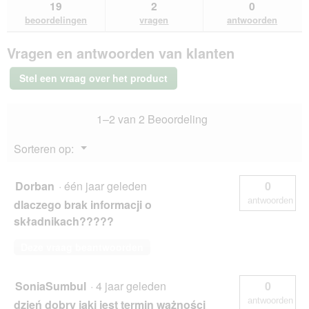
naar
vragen
vra
19
2
0
Beoordelingen
beoordelingen.
en
en
lezen
beoordelingen
vragen
antwoorden
van
antwoorden
ant
N&D
Vragen en antwoorden van klanten
Farmina
Ocean
Adult
Stel een vraag over het product
Kabeljauw
1,5
kg
1–2 van 2 Beoordeling
Menu
Sorteren op:
▼
Dorban
·
één jaar geleden
0
antwoorden
dlaczego brak informacji o
składnikach?????
Deze vraag beantwoorden
SoniaSumbul
·
4 jaar geleden
0
antwoorden
dzień dobry jaki jest termin ważności