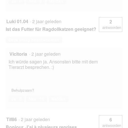
Ja ·
0
Nee ·
0
Melden
Luki 01.04
·
2 jaar geleden
2
antwoorden
Ist das Futter für Ragdollkatzen geeignet?
Deze vraag beantwoorden
Vicitoria
·
2 jaar geleden
Ich würde sagen ja. Ansonsten bitte mit dem
Tierarzt besprechen. :)
Behulpzaam?
Ja ·
0
Nee ·
10
Melden
Tif86
·
2 jaar geleden
6
antwoorden
Bonjour, J'ai à plusieurs reprises