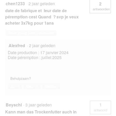
chen1233
·
2 jaar geleden
2
antwoorden
date de fabrique et leur date de
péremption cest Quand ？svp je veux
acheter 3x7kg pour 1ans
Deze vraag beantwoorden
Alexfred
·
2 jaar geleden
Date production : 17 janvier 2024
Date péremption : juillet 2025
Behulpzaam?
Ja ·
1
Nee ·
0
Melden
Beyschl
·
3 jaar geleden
1
antwoord
Kann man das Trockenfutter auch in