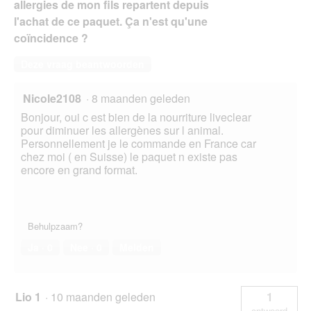
allergies de mon fils repartent depuis
l'achat de ce paquet. Ça n'est qu'une
coïncidence ?
Deze vraag beantwoorden
Nicole2108
·
8 maanden geleden
Bonjour, oui c est bien de la nourriture liveclear
pour diminuer les allergènes sur l animal.
Personnellement je le commande en France car
chez moi ( en Suisse) le paquet n existe pas
encore en grand format.
Behulpzaam?
Ja ·
0
Nee ·
0
Melden
Lio 1
·
10 maanden geleden
1