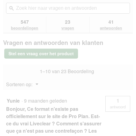
van
actie
Zoek
Zo
de
navigeert
hier
ϙ
hie
5
u
naar
naa
sterren.
naar
vragen
vra
547
23
41
Beoordelingen
beoordelingen.
en
en
lezen
beoordelingen
vragen
antwoorden
van
antwoorden
ant
PRO
Vragen en antwoorden van klanten
PLAN
Liveclear
Gesteriliseerd
Stel een vraag over het product
Adult
Kalkoen
1,4
1–10 van 23 Beoordeling
kg
Menu
Sorteren op:
▼
Yunie
·
9 maanden geleden
1
antwoord
Bonjour, Ce format n'existe pas
officiellement sur le site de Pro Plan. Est-
ce du vrai Liveclear ? Comment s'assurer
que ça n'est pas une contrefaçon ? Les