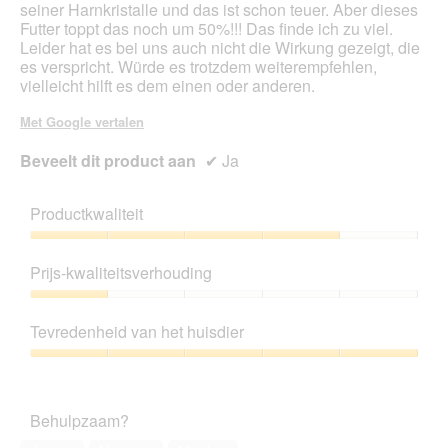
d
seiner Harnkristalle und das ist schon teuer. Aber dieses
i
Futter toppt das noch um 50%!!! Das finde ich zu viel.
a
Leider hat es bei uns auch nicht die Wirkung gezeigt, die
l
es verspricht. Würde es trotzdem weiterempfehlen,
o
vielleicht hilft es dem einen oder anderen.
o
g
Met Google vertalen
v
e
Beveelt dit product aan
✔
Ja
n
s
t
Productkwaliteit
e
Productkwaliteit,
r
4
.
Prijs-kwaliteitsverhouding
van
5
Prijs-
kwaliteitsverhouding,
Tevredenheid van het huisdier
1
van
Tevredenheid
5
van
het
Behulpzaam?
huisdier,
5