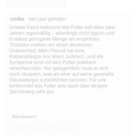
Deze vraag beantwoorden
omlka
·
één jaar geleden
Unsere Katze bekommt das Futter seit etwa zwei
Jahren regelmäßig – allerdings nicht täglich und
in etwas geringerer Menge als empfohlen.
Trotzdem merken wir einen deutlichen
Unterschied: Mein Freund hat eine
Katzenallergie (vor allem Juckreiz), und die
Symptome sind mit dem Futter praktisch
verschwunden. Nur gelegentlich muss er sich
noch räuspern, was wir eher auf seine generelle
Stauballergie zurückführen konnten. Für uns
funktioniert das Futter also auch über längere
Zeit hinweg sehr gut.
Behulpzaam?
Ja ·
0
Nee ·
10
Melden