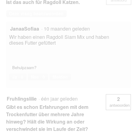
antwoord
Ist das auch für Ragdoll Katzen.
Deze vraag beantwoorden
JanaaSofiaa
·
10 maanden geleden
Wir haben einen Ragdoll Siam Mix und haben
dieses Futter gefüttert
Behulpzaam?
Ja ·
0
Nee ·
0
Melden
Fruhlingslilie
·
één jaar geleden
2
antwoorden
Gibt es schon Erfahrungen mit dem
Trockenfutter über mehrere Jahre
hinweg? Hält die Wirkung an oder
verschwindet sie im Laufe der Zeit?