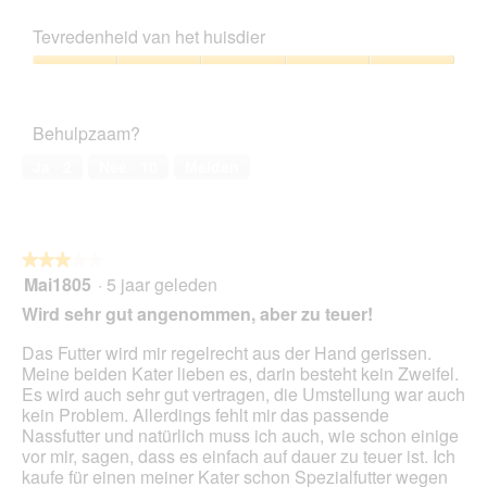
n
5
e
Prijs-
n
i
e
s
b
kwaliteitsverhouding,
m
n
z
Tevredenheid van het huisdier
t
e
5
o
g
e
e
n
van
d
Tevredenheid
f
a
r
5
a
van
o
c
.
a
het
t
t
Behulpzaam?
l
huisdier,
o
i
d
5
3
e
Ja ·
2
Nee ·
10
Melden
i
van
.
o
a
5
p
l
e
o
n
o
★★★★★
★★★★★
t
g
Mai1805
·
5 jaar geleden
u
3
v
e
van
Wird sehr gut angenommen, aber zu teuer!
e
e
5
n
n
sterren.
Das Futter wird mir regelrecht aus der Hand gerissen.
s
m
Meine beiden Kater lieben es, darin besteht kein Zweifel.
t
o
Es wird auch sehr gut vertragen, die Umstellung war auch
e
d
kein Problem. Allerdings fehlt mir das passende
r
a
Nassfutter und natürlich muss ich auch, wie schon einige
.
a
vor mir, sagen, dass es einfach auf dauer zu teuer ist. Ich
l
kaufe für einen meiner Kater schon Spezialfutter wegen