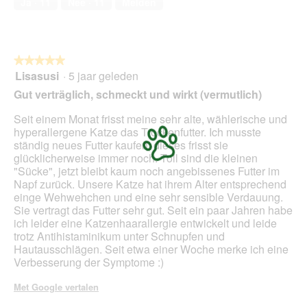
Ja ·
11
Nee ·
11
Melden
van
5
★★★★★
★★★★★
Lisasusi
·
5 jaar geleden
5
van
Gut verträglich, schmeckt und wirkt (vermutlich)
5
sterren.
Seit einem Monat frisst meine sehr alte, wählerische und
hyperallergene Katze das Trockenfutter. Ich musste
ständig neues Futter kaufen, dieses frisst sie
glücklicherweise immer noch. Toll sind die kleinen
"Sücke", jetzt bleibt kaum noch angebissenes Futter im
Napf zurück. Unsere Katze hat ihrem Alter entsprechend
einge Wehwehchen und eine sehr sensible Verdauung.
Sie vertragt das Futter sehr gut. Seit ein paar Jahren habe
ich leider eine Katzenhaarallergie entwickelt und leide
trotz Antihistaminikum unter Schnupfen und
Hautausschlägen. Seit etwa einer Woche merke ich eine
Verbesserung der Symptome :)
Met Google vertalen