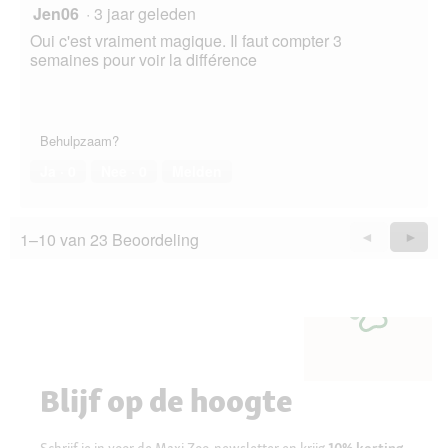
Jen06
·
3 jaar geleden
Oui c'est vraiment magique. Il faut compter 3
semaines pour voir la différence
Behulpzaam?
Ja ·
0
Nee ·
0
Melden
1–10 van 23 Beoordeling
Vorige
◄
Volge
►
Questions
Quest
Blijf op de hoogte
Schrijf je in voor de Maxi Zoo-newsletter en krijg
10% korting
.