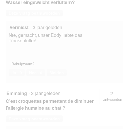
Wasser eingeweicht verfüttern?
Deze vraag beantwoorden
Vermisst
·
3 jaar geleden
Nie, gemacht, unser Eddy liebte das
Trockenfutter!
Behulpzaam?
Ja ·
0
Nee ·
0
Melden
Emmaing
·
3 jaar geleden
2
antwoorden
C’est croquettes permettent de diminuer
l’allergie humaine au chat ?
Deze vraag beantwoorden