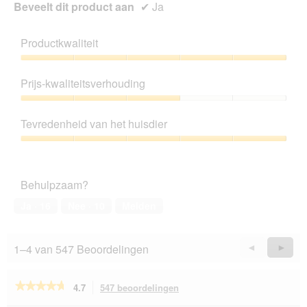
Beveelt dit product aan
✔
Ja
Productkwaliteit
Productkwaliteit,
5
Prijs-kwaliteitsverhouding
van
5
Prijs-
kwaliteitsverhouding,
Tevredenheid van het huisdier
3
van
Tevredenheid
5
van
het
Behulpzaam?
huisdier,
5
Ja ·
16
Nee ·
10
Melden
van
5
1–4 van 547 Beoordelingen
Vorige
◄
Volge
►
Reviews
Revie
★★★★★
★★★★★
4.7
547 beoordelingen
Met
deze
4.7