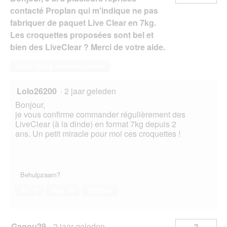
contacté Proplan qui m'indique ne pas
fabriquer de paquet Live Clear en 7kg.
Les croquettes proposées sont bel et
bien des LiveClear ? Merci de votre aide.
Deze vraag beantwoorden
Lolo26200
·
2 jaar geleden
Bonjour,
je vous confirme commander régulièrement des
LiveClear (à la dinde) en format 7kg depuis 2
ans. Un petit miracle pour moi ces croquettes !
Behulpzaam?
Ja ·
2
Nee ·
0
Melden
Gagou29
·
2 jaar geleden
3