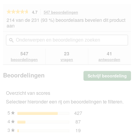
★★★★★
★★★★★
4.7
547 beoordelingen
Met
deze
4.7
214 van de 231 (93 %) beoordelaars bevelen dit product
van
actie
aan
de
navigeert
5
u
Onderwerpen
On
sterren.
naar
en
ϙ
en
Beoordelingen
beoordelingen.
beoordelingen
beo
lezen
van
zoeken
zo
547
23
41
PRO
beoordelingen
vragen
antwoorden
PLAN
Liveclear
Gesteriliseerd
Beoordelingen
Schrijf beoordeling
.
Adult
Kalkoen
Me
1,4
dez
kg
Overzicht van scores
act
ope
Selecteer hieronder een rij om beoordelingen te filteren.
u
ee
5
sterren
427
427 beoordelingen met 5
Selecteer om beoordeling
★
mo
4
sterren
87
dia
87 beoordelingen met 4 s
Selecteer om beoordelinge
★
3
sterren
19
19 beoordelingen met 3 s
Selecteer om beoordelinge
★