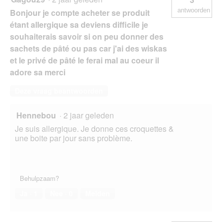
antwoorden
Bonjour je compte acheter se produit
étant allergique sa deviens difficile je
souhaiterais savoir si on peu donner des
sachets de pâté ou pas car j'ai des wiskas
et le privé de pâté le ferai mal au coeur il
adore sa merci
Deze vraag beantwoorden
Hennebou
·
2 jaar geleden
Je suis allergique. Je donne ces croquettes &
une boite par jour sans problème.
Behulpzaam?
Ja ·
1
Nee ·
0
Melden