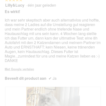
kno
Lilly&Lucy
·
één jaar geleden
5
klikt,
van
word
Es wirkt!
de
5
onde
sterren.
Ich war sehr skeptisch aber auch alternativlos und hoffte,
inho
bijg
dass meine 2 Ladies auf die Umstellung gut reagieren
und mein Partner endlich ohne triefende Nase und
Hautauschlag mit uns sein kann. 4 Wochen lang stellte
ich das Futter um, dann kam der ultimative Test: eine 8h
Autofahrt mit den 2 Katzendamen und meinem Partner im
Auto und ERNSTHAFT: kein Niesen, keine tränenden
Augen, kein Hautauschlag. Dieses Futter ist
Magie...zumindest für uns und meine Katzen lieben es :-)
DANKE
Met Google vertalen
Beveelt dit product aan
✔
Ja