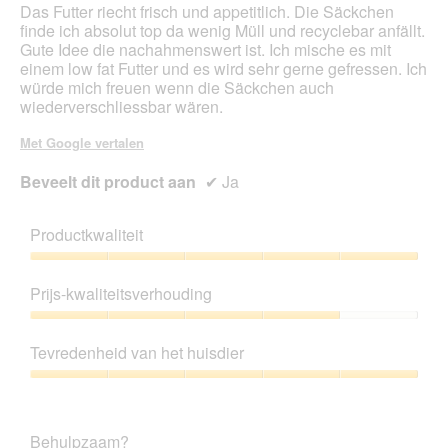
Das Futter riecht frisch und appetitlich. Die Säckchen
finde ich absolut top da wenig Müll und recyclebar anfällt.
Gute Idee die nachahmenswert ist. Ich mische es mit
einem low fat Futter und es wird sehr gerne gefressen. Ich
würde mich freuen wenn die Säckchen auch
wiederverschliessbar wären.
Met Google vertalen
Beveelt dit product aan
✔
Ja
Productkwaliteit
Productkwaliteit,
5
Prijs-kwaliteitsverhouding
van
5
Prijs-
kwaliteitsverhouding,
Tevredenheid van het huisdier
4
van
Tevredenheid
5
van
het
Behulpzaam?
huisdier,