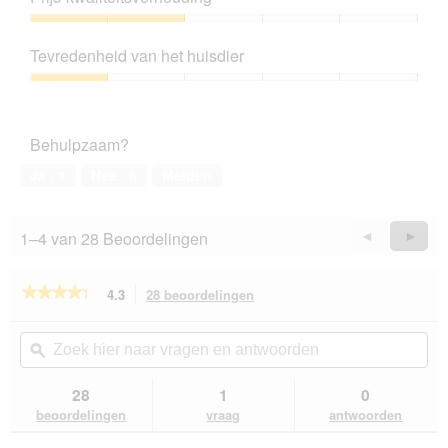
van
5
Prijs-
kwaliteitsverhouding,
Tevredenheid van het huisdier
2
van
Tevredenheid
5
van
het
Behulpzaam?
huisdier,
1
Ja ·
1
Nee ·
6
Melden
van
5
1–4 van 28 Beoordelingen
Vorige
◄
Volge
►
Reviews
Revie
★★★★★
★★★★★
4.3
28 beoordelingen
Met
deze
4.3
van
actie
Zoek
Zo
de
navigeert
hier
ϙ
hie
5
u
naar
naa
sterren.
naar
vragen
vra
28
1
0
Beoordelingen
beoordelingen.
en
en
lezen
beoordelingen
vraag
antwoorden
van
antwoorden
ant
REAL