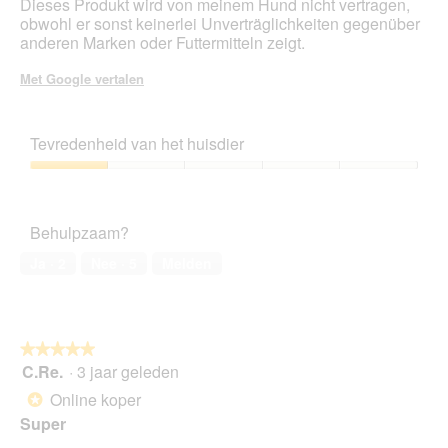
Dieses Produkt wird von meinem Hund nicht vertragen,
obwohl er sonst keinerlei Unverträglichkeiten gegenüber
anderen Marken oder Futtermitteln zeigt.
Met Google vertalen
Tevredenheid van het huisdier
Tevredenheid
van
het
Behulpzaam?
huisdier,
1
Ja ·
2
Nee ·
5
Melden
van
5
★★★★★
★★★★★
C.Re.
·
3 jaar geleden
5
van
Online koper
*
5
Super
sterren.