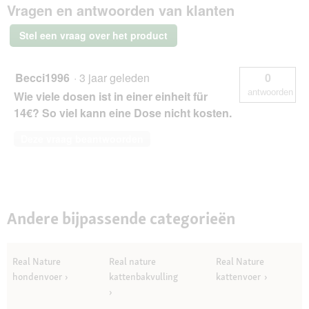
Vragen en antwoorden van klanten
NATURE
Adult
maaltijdzakjes
Stel een vraag over het product
Hert
en
kip
6x300
Becci1996
·
3 jaar geleden
0
g
antwoorden
Wie viele dosen ist in einer einheit für
14€? So viel kann eine Dose nicht kosten.
Deze vraag beantwoorden
Andere bijpassende categorieën
Real Nature
Real nature
Real Nature
hondenvoer
kattenbakvulling
kattenvoer