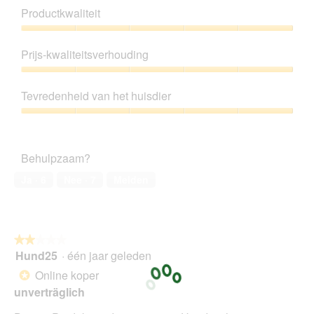
Productkwaliteit
Productkwaliteit,
5
Prijs-kwaliteitsverhouding
van
5
Prijs-
kwaliteitsverhouding,
Tevredenheid van het huisdier
5
van
Tevredenheid
5
van
het
Behulpzaam?
huisdier,
5
Ja ·
6
Nee ·
7
Melden
van
5
★★★★★
★★★★★
Hund25
·
één jaar geleden
2
van
Online koper
*
5
unverträglich
sterren.