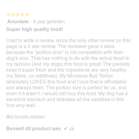
u
op
de
volg
★★★★★
★★★★★
kno
Anoniem
·
6 jaar geleden
5
klikt,
van
word
Super high quality food!
de
5
onde
sterren.
I had to write a review, since the only other review on this
inho
bijg
page is a 3 star review. The reviewer gave 3 stars
because the "portion size" is not compatible with their
dog's size. That has nothing to do with the actual food! In
my opinion (and my dogs) this food is great! The packets
keep it super fresh and the ingredients are very healthy
(no fillers, no additives). My Miniature Bull Terrier
absolutely LOVES this food and I love that is affordable
and always fresh. The portion size is perfect for us, and
even if it wasn't, I would still buy this food. My dog has a
sensitive stomach and tolerates all the varieties in this
line very well.
Met Google vertalen
Beveelt dit product aan
✔
Ja