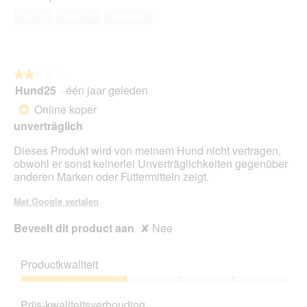
5
Ja ·
0
Nee ·
4
Melden
van
5
★★★★★
★★★★★
Hund25
·
één jaar geleden
2
van
Online koper
*
5
unverträglich
sterren.
Dieses Produkt wird von meinem Hund nicht vertragen,
obwohl er sonst keinerlei Unverträglichkeiten gegenüber
anderen Marken oder Futtermitteln zeigt.
Met Google vertalen
Beveelt dit product aan
✘
Nee
Productkwaliteit
Productkwaliteit,
2
Prijs-kwaliteitsverhouding