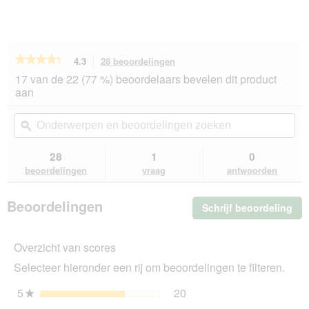
★★★★★
★★★★★
4.3
28 beoordelingen
Met
deze
4.3
17 van de 22 (77 %) beoordelaars bevelen dit product
van
actie
aan
de
navigeert
5
u
Onderwerpen
On
sterren.
naar
en
ϙ
en
Beoordelingen
beoordelingen.
beoordelingen
beo
lezen
van
zoeken
zo
28
1
0
REAL
beoordelingen
vraag
antwoorden
NATURE
Adult
maaltijdzakjes
Beoordelingen
Schrijf beoordeling
.
Hert
en
Me
kip
dez
6x300
Overzicht van scores
act
g
ope
Selecteer hieronder een rij om beoordelingen te filteren.
u
ee
5
sterren
20
20 beoordelingen met 5 s
Selecteer om beoordelinge
★
mo