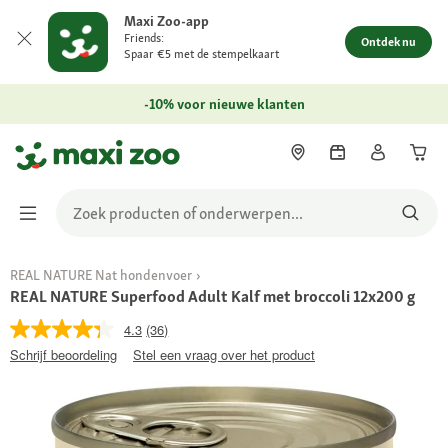
Maxi Zoo-app
Friends:
Ontdek nu
Spaar €5 met de stempelkaart
-10% voor nieuwe klanten
REAL NATURE Nat hondenvoer
REAL NATURE Superfood Adult Kalf met broccoli 12x200 g
4.3
(36)
Schrijf beoordeling
Stel een vraag over het product