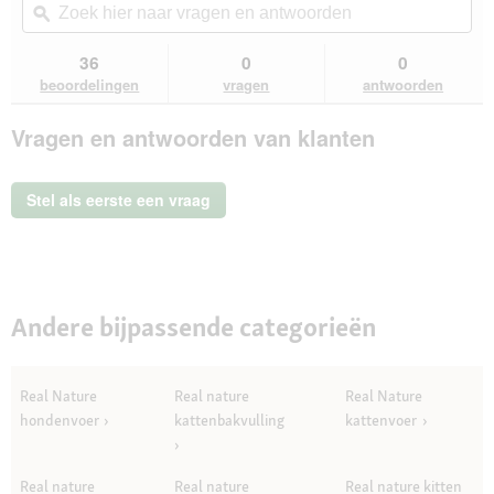
de
navigeert
s
hier
ϙ
hie
5
u
t
naar
naa
sterren.
naar
e
vragen
vra
36
0
0
Beoordelingen
beoordelingen.
r
en
en
lezen
beoordelingen
vragen
antwoorden
van
.
antwoorden
ant
REAL
Vragen en antwoorden van klanten
NATURE
Superfood
Adult
Kalf
Stel als eerste een vraag
met
broccoli
12x200
g
Andere bijpassende categorieën
Real Nature
Real nature
Real Nature
hondenvoer
kattenbakvulling
kattenvoer
Real nature
Real nature
Real nature kitten