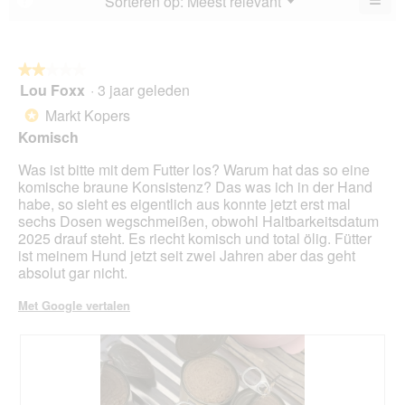
Sorteren op:
Meest relevant
▼
va
Als
5.
u
op
de
volg
★★★★★
★★★★★
kno
Lou Foxx
·
3 jaar geleden
2
klikt,
van
word
Markt Kopers
*
de
5
onde
Komisch
sterren.
inho
bijg
Was ist bitte mit dem Futter los? Warum hat das so eine
komische braune Konsistenz? Das was ich in der Hand
habe, so sieht es eigentlich aus konnte jetzt erst mal
sechs Dosen wegschmeißen, obwohl Haltbarkeitsdatum
2025 drauf steht. Es riecht komisch und total ölig. Fütter
ist meinem Hund jetzt seit zwei Jahren aber das geht
absolut gar nicht.
Met Google vertalen