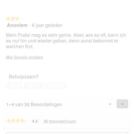
5
p
e
n
★★★★★
★★★★★
t
Anoniem
·
6 jaar geleden
u
3
e
van
Mein Pudel mag es sehr gerne. Aber, wie so oft, kann ich
e
5
es nur hin und wieder geben, denn sonst bekommt er
n
sterren.
weichen Kot.
m
o
Met Google vertalen
d
a
a
Behulpzaam?
l
d
Ja ·
2
Nee ·
1
Melden
i
a
l
1–4 van 36 Beoordelingen
Vorige
◄
Volge
►
o
o
Reviews
Revie
g
★★★★★
★★★★★
4.3
36 beoordelingen
Met
v
deze
e
4.3
van
actie
n
Zoek
Zo