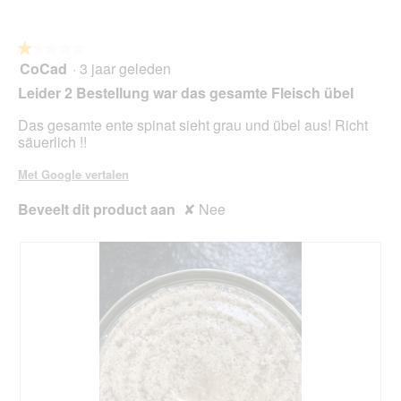
p
l
e
o
n
o
★★★★★
★★★★★
t
g
CoCad
·
3 jaar geleden
u
1
v
e
van
Leider 2 Bestellung war das gesamte Fleisch übel
e
e
5
n
n
sterren.
Das gesamte ente spinat sieht grau und übel aus! Richt
s
m
säuerlich !!
t
o
e
d
Met Google vertalen
r
a
.
a
Beveelt dit product aan
✘
Nee
l
d
i
a
l
o
o
g
v
e
n