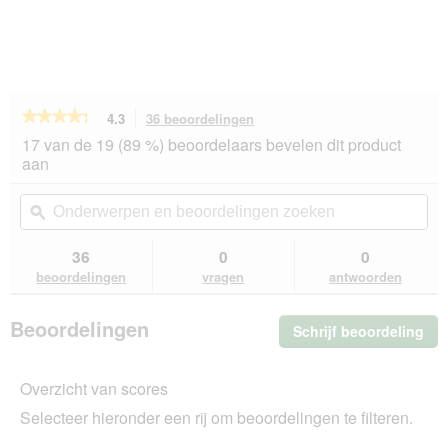
★★★★★
★★★★★
4.3
36 beoordelingen
Met
deze
4.3
17 van de 19 (89 %) beoordelaars bevelen dit product
van
actie
aan
de
navigeert
5
u
Onderwerpen
On
sterren.
naar
en
ϙ
en
Beoordelingen
beoordelingen.
beoordelingen
beo
lezen
van
zoeken
zo
36
0
0
REAL
beoordelingen
vragen
antwoorden
NATURE
Superfood
Adult
Beoordelingen
Schrijf beoordeling
.
Kalf
met
Me
broccoli
dez
12x200
Overzicht van scores
act
g
ope
Selecteer hieronder een rij om beoordelingen te filteren.
u
ee