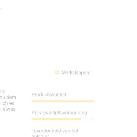
,
Markt Kopers
*
ein
Productkwaliteit
h zu dem
 ich es
Productkwaliteit,
en etwas
5
Prijs-kwaliteitsverhouding
van
5
Prijs-
kwaliteitsverhouding,
Tevredenheid van het
4
huisdier