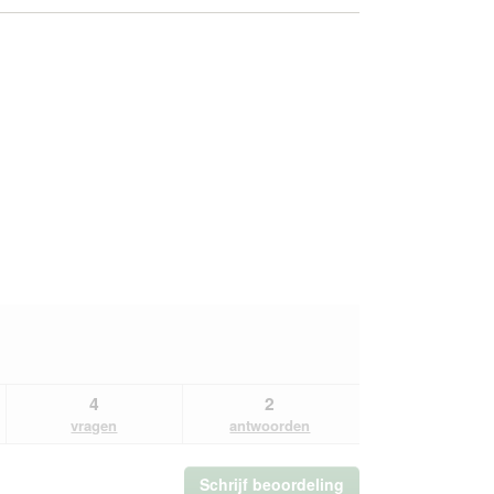
4
2
vragen
antwoorden
Schrijf beoordeling
.