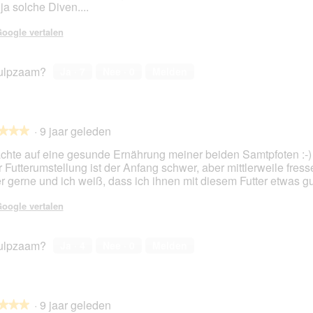
ja solche Diven....
en.
oogle vertalen
ulpzaam?
Ja ·
7
Nee ·
0
Melden
·
9 jaar geleden
★★★
★★★
achte auf eine gesunde Ernährung meiner beiden Samtpfoten :-)
r Futterumstellung ist der Anfang schwer, aber mittlerweile fress
r gerne und ich weiß, dass ich ihnen mit diesem Futter etwas gu
en.
oogle vertalen
ulpzaam?
Ja ·
4
Nee ·
0
Melden
·
9 jaar geleden
★★★
★★★