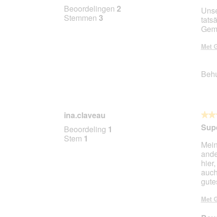
5
Beoordelingen
2
Unse
van
Stemmen
3
tats
5
Gemü
sterr
Met G
Beh
ina.claveau
★★
★★
5
Supe
Beoordeling
1
van
Stem
1
Mein
5
ande
sterr
hier
auch
gute
Met G