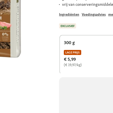
vrij van conserveringsmiddel
Ingrediënten
Voedingsadvies
me
EXCLUSIEF
300 g
LAGE PRIJS
€ 5,99
(€ 19,97/kg)