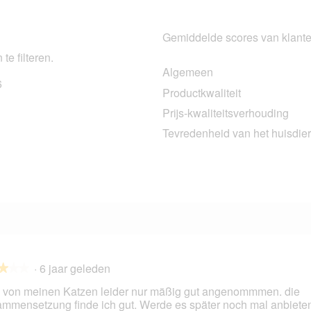
Gemiddelde scores van klant
te filteren.
Algemeen
6
96 beoordelingen met 5 sterren.
Selecteer om beoordelingen te filteren met 5 sterren.
Productkwaliteit
9 beoordelingen met 4 sterren.
Selecteer om beoordelingen te filteren met 4 sterren.
Prijs-kwaliteitsverhouding
6 beoordelingen met 3 sterren.
Selecteer om beoordelingen te filteren met 3 sterren.
Tevredenheid van het huisdier
1 beoordeling met 2 sterren.
Selecteer om beoordelingen te filteren met 2 sterren.
4 beoordelingen met 1 ster.
Selecteer om beoordelingen met 1 ster te filteren.
·
6 jaar geleden
★★★
★★★
 von meinen Katzen leider nur mäßig gut angenommmen. die
mmensetzung finde ich gut. Werde es später noch mal anbiete