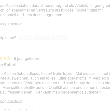
re Katzen stehen darauf, hervorragend als Alleinfutter geeignet
ächlich sparsamer im Verbrauch als billiges Trockenfutter mit
seanteil und... es riecht angenehm.
en.
oogle vertalen
ulpzaam?
Ja ·
3
Nee ·
0
Melden
·
5 jaar geleden
★★★
★★★
r Futter!
e Katzen lieben dieses Futter! Beim letzten Mal musste ich auf 
res ausweichen, auch ein tolles Futter aber nichts im Vergleic
en.
, sie lieben es! Vertragen es super und sind happy damit also bin
! Man sollte definitiv auf die Qualität achten und seinen Liebst
s zu fressen geben. Hier kann man bedenkenlos zugreifen!
oogle vertalen