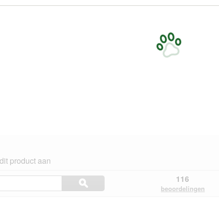
dit product aan
Onderwerpen
116
ϙ
en
Zoeken
beoordelingen
beoordelingen
ngen.
zoeken