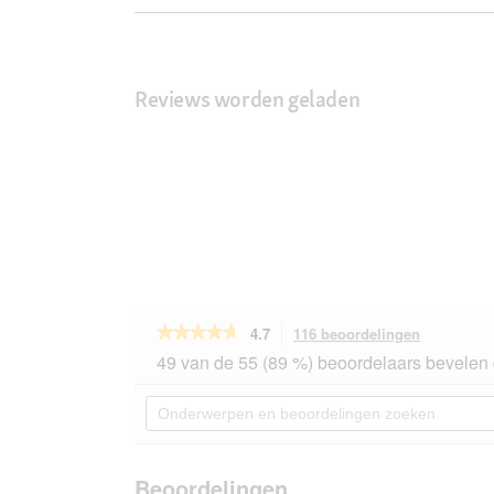
Reviews worden geladen
★★★★★
★★★★★
4.7
116 beoordelingen
Met
deze
4.7
49 van de 55 (89 %) beoordelaars bevelen 
van
actie
de
navigeert
Onderwerpen
5
u
en
sterren.
naar
beoordelingen
Beoordelingen
beoordeli
zoeken
lezen
van
Beoordelingen
REAL