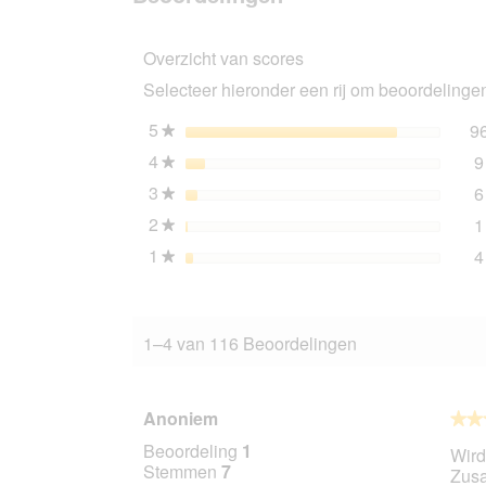
NATURE
WILDERNESS
Overzicht van scores
Adult
Wide
Selecteer hieronder een rij om beoordelingen 
Savannah
gevogelte
met
5
sterren
9
★
wild
4
sterren
9
zwijn
★
en
3
sterren
6
lam
★
2,5
2
sterren
1
★
kg
1
sterren
4
★
1–4 van 116 Beoordelingen
Anoniem
★★
★★
3
Beoordeling
1
Wird
van
Stemmen
7
Zusa
5