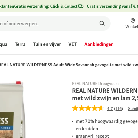
klanten
Gratis verzending: Click & Collect
Gratis verzending vanaf € 
Winke
qua
Terra
Tuin en vijver
VET
Aanbiedingen
REAL NATURE WILDERNESS Adult Wide Savannah gevogelte met wild zwij
REAL NATURE Droogvoer
REAL NATURE WILDERNES
met wild zwijn en lam 2,
4.7
(116)
Schri
met 70% hoogwaardig gevogelte
en kruiden
graanvrij recept