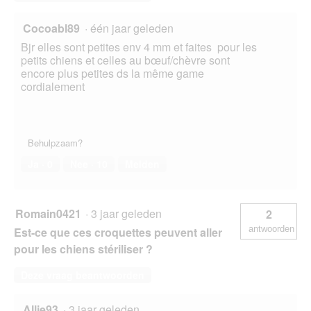
Cocoabl89
·
één jaar geleden
Bjr elles sont petites env 4 mm et faites pour les
petits chiens et celles au bœuf/chèvre sont
encore plus petites ds la même game
cordialement
Behulpzaam?
Ja ·
0
Nee ·
10
Melden
Romain0421
·
3 jaar geleden
2
antwoorden
Est-ce que ces croquettes peuvent aller
pour les chiens stériliser ?
Deze vraag beantwoorden
Allie93
·
3 jaar geleden