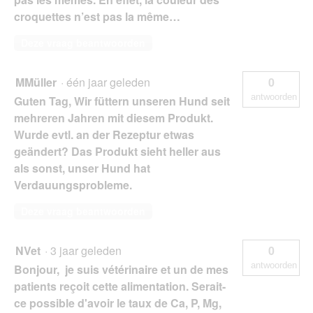
croquettes n’est pas la même…
Deze vraag beantwoorden
MMüller
·
één jaar geleden
0
antwoorden
Guten Tag, Wir füttern unseren Hund seit
mehreren Jahren mit diesem Produkt.
Wurde evtl. an der Rezeptur etwas
geändert? Das Produkt sieht heller aus
als sonst, unser Hund hat
Verdauungsprobleme.
Deze vraag beantwoorden
NVet
·
3 jaar geleden
0
antwoorden
Bonjour, je suis vétérinaire et un de mes
patients reçoit cette alimentation. Serait-
ce possible d'avoir le taux de Ca, P, Mg,