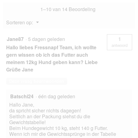
Coast
1–10 van 14 Beoordeling
eend
met
zalm
Menu
Sorteren op:
en
▼
garnalen
1
kg
Jane87
·
5 dagen geleden
1
antwoord
Hallo liebes Fressnapf Team, ich wollte
gern wissen ob ich das Futter auch
meinem 12kg Hund geben kann? Liebe
Grüße Jane
Deze vraag beantwoorden
Batschi24
·
één dag geleden
Hallo Jane,
da spricht sicher nichts dagegen!
Seitlich an der Packung siehst du die
Gewichtstabelle!
Beim Hundegewicht 10 kg, steht 140 g Futter.
Wenn ich mir die Gewichtssprünge in der Tabelle