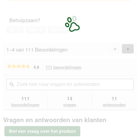
van
Tevredenheid
5
van
het
Behulpzaam?
huisdier,
5
Ja ·
0
Nee ·
0
Melden
van
5
1–4 van 111 Beoordelingen
Vorige
◄
Volge
►
Reviews
Revie
★★★★★
★★★★★
4.8
111 beoordelingen
Met
deze
4.8
van
actie
Zoek
Zo
de
navigeert
hier
ϙ
hie
5
u
naar
naa
sterren.
naar
vragen
vra
111
14
11
Beoordelingen
beoordelingen.
en
en
lezen
beoordelingen
vragen
antwoorden
van
antwoorden
ant
REAL
Vragen en antwoorden van klanten
NATURE
WILDERNESS
Mini
Stel een vraag over het product
Adult
Green