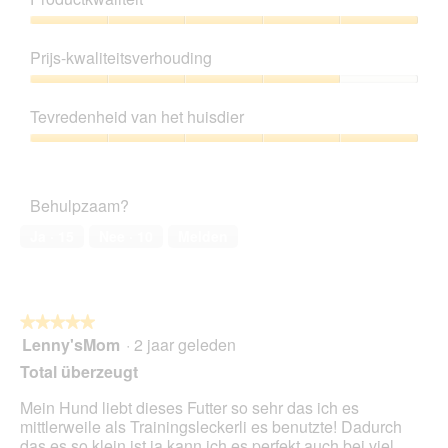
Productkwaliteit,
5
Prijs-kwaliteitsverhouding
van
5
Prijs-
kwaliteitsverhouding,
Tevredenheid van het huisdier
4
van
Tevredenheid
5
van
het
Behulpzaam?
huisdier,
5
Ja ·
15
Nee ·
10
Melden
van
5
★★★★★
★★★★★
Lenny'sMom
·
2 jaar geleden
5
van
Total überzeugt
5
sterren.
Mein Hund liebt dieses Futter so sehr das ich es
mittlerweile als Trainingsleckerli es benutzte! Dadurch
das es so klein ist ja kann ich es perfekt auch bei viel