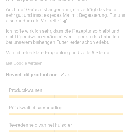
o
g
Auch der Geruch ist angenehm, sie verträgt das Futter
v
sehr gut und frisst es jedes Mal mit Begeisterung. Für uns
e
also rundum ein Volltreffer. 🥰
n
s
Ich hoffe wirklich sehr, dass die Rezeptur so bleibt und
t
nicht irgendwann verändert wird – genau das habe ich
e
bei unserem bisherigen Futter leider schon erlebt.
r
Von mir eine klare Empfehlung und volle 5 Sterne!
.
Met Google vertalen
Beveelt dit product aan
✔
Ja
Productkwaliteit
Productkwaliteit,
5
Prijs-kwaliteitsverhouding
van
5
Prijs-
kwaliteitsverhouding,
Tevredenheid van het huisdier
5