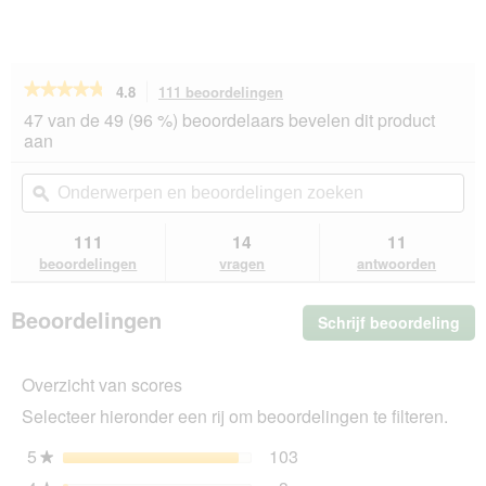
★★★★★
★★★★★
4.8
111 beoordelingen
Met
deze
4.8
47 van de 49 (96 %) beoordelaars bevelen dit product
van
actie
aan
de
navigeert
5
u
Onderwerpen
On
sterren.
naar
en
ϙ
en
Beoordelingen
beoordelingen.
beoordelingen
beo
lezen
van
zoeken
zo
111
14
11
REAL
beoordelingen
vragen
antwoorden
NATURE
WILDERNESS
Mini
Beoordelingen
Schrijf beoordeling
.
Adult
Green
Me
Coast
dez
eend
Overzicht van scores
act
met
ope
zalm
Selecteer hieronder een rij om beoordelingen te filteren.
u
en
garnalen
ee
5
sterren
103
103 beoordelingen met 5
Selecteer om beoordeling
★
1
mo
kg