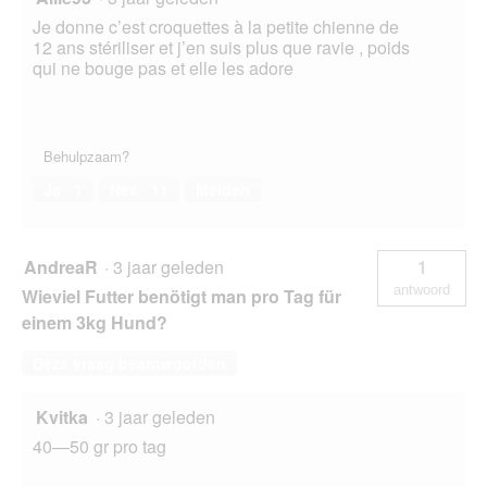
Je donne c’est croquettes à la petite chienne de
12 ans stériliser et j’en suis plus que ravie , poids
qui ne bouge pas et elle les adore
Behulpzaam?
Ja ·
1
Nee ·
11
Melden
AndreaR
·
3 jaar geleden
1
antwoord
Wieviel Futter benötigt man pro Tag für
einem 3kg Hund?
Deze vraag beantwoorden
Kvitka
·
3 jaar geleden
40—50 gr pro tag