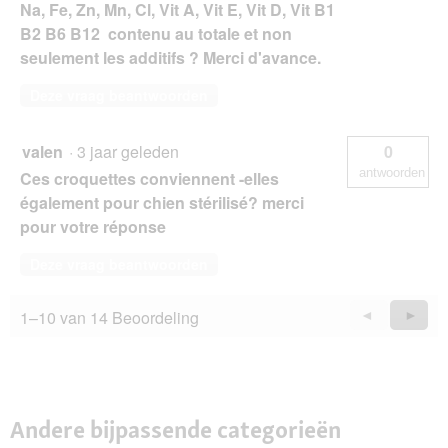
Na, Fe, Zn, Mn, Cl, Vit A, Vit E, Vit D, Vit B1
B2 B6 B12 contenu au totale et non
seulement les additifs ? Merci d'avance.
Deze vraag beantwoorden
valen
·
3 jaar geleden
0
antwoorden
Ces croquettes conviennent -elles
également pour chien stérilisé? merci
pour votre réponse
Deze vraag beantwoorden
1–10 van 14 Beoordeling
Vorige
◄
Volge
►
Questions
Quest
Andere bijpassende categorieën