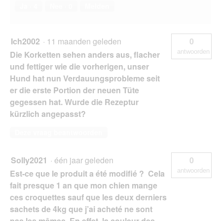
Ja ·
4
Nee ·
0
Melden
Ich2002
·
11 maanden geleden
0
antwoorden
Die Korketten sehen anders aus, flacher
und fettiger wie die vorherigen, unser
Hund hat nun Verdauungsprobleme seit
er die erste Portion der neuen Tüte
gegessen hat. Wurde die Rezeptur
kürzlich angepasst?
Deze vraag beantwoorden
Solly2021
·
één jaar geleden
0
antwoorden
Est-ce que le produit a été modifié ? Cela
fait presque 1 an que mon chien mange
ces croquettes sauf que les deux derniers
sachets de 4kg que j’ai acheté ne sont
pas les mêmes. En effet, la couleur des