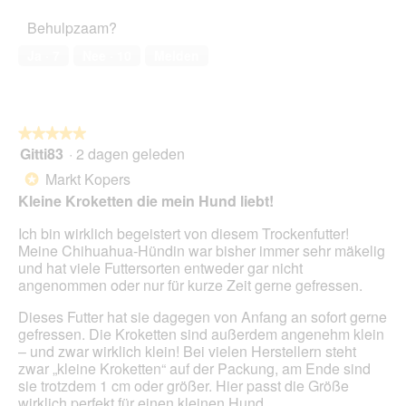
het
t
t
Behulpzaam?
huisdier,
o
i
5
1
e
Ja ·
7
Nee ·
10
Melden
van
.
o
5
p
e
n
★★★★★
★★★★★
t
Gitti83
·
2 dagen geleden
u
5
e
van
Markt Kopers
*
e
5
Kleine Kroketten die mein Hund liebt!
n
sterren.
m
Ich bin wirklich begeistert von diesem Trockenfutter!
o
Meine Chihuahua-Hündin war bisher immer sehr mäkelig
d
und hat viele Futtersorten entweder gar nicht
a
angenommen oder nur für kurze Zeit gerne gefressen.
a
l
Dieses Futter hat sie dagegen von Anfang an sofort gerne
d
gefressen. Die Kroketten sind außerdem angenehm klein
i
– und zwar wirklich klein! Bei vielen Herstellern steht
a
zwar „kleine Kroketten“ auf der Packung, am Ende sind
l
sie trotzdem 1 cm oder größer. Hier passt die Größe
o
wirklich perfekt für einen kleinen Hund.