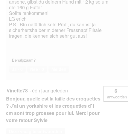
ansehe, gibst du deinem Hund mit 12 kg so um
die 160 g Futter.
Sollte hinkommen!
LG erich
P.S.: Bin natürlich kein Profi, du kannst ja
sicherheitshalber in deiner Fressnapf Filiale
fragen, die kennen sich sehr gut aus!
Behulpzaam?
Ja ·
0
Nee ·
0
Melden
Vinette78
·
één jaar geleden
6
antwoorden
Bonjour, quelle est la taille des croquettes
? J'ai un yorkshire et les croquettes d'1
cm sont trop grosses pour lui. Merci pour
votre retour Sylvie
Deze vraag beantwoorden