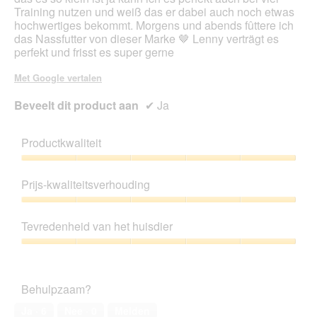
Training nutzen und weiß das er dabei auch noch etwas
hochwertiges bekommt. Morgens und abends fûttere ich
das Nassfutter von dieser Marke 🤎 Lenny verträgt es
perfekt und frisst es super gerne
Met Google vertalen
Beveelt dit product aan
✔
Ja
Productkwaliteit
Productkwaliteit,
5
Prijs-kwaliteitsverhouding
van
5
Prijs-
kwaliteitsverhouding,
Tevredenheid van het huisdier
5
van
Tevredenheid
5
van
het
Behulpzaam?
huisdier,
5
Ja ·
6
Nee ·
0
Melden