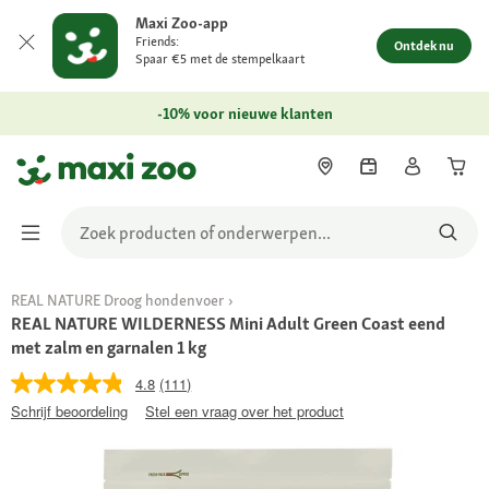
Maxi Zoo-app
Friends:
Ontdek nu
Spaar €5 met de stempelkaart
-10% voor nieuwe klanten
REAL NATURE Droog hondenvoer
REAL NATURE WILDERNESS Mini Adult Green Coast eend
met zalm en garnalen 1 kg
4.8
(111)
Schrijf beoordeling
Stel een vraag over het product