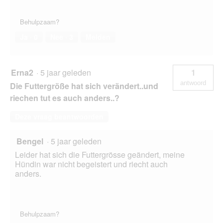
Behulpzaam?
Ja ·
0
Nee ·
3
Melden
Erna2
·
5 jaar geleden
1
antwoord
Die Futtergröße hat sich verändert..und
riechen tut es auch anders..?
Deze vraag beantwoorden
Bengel
·
5 jaar geleden
Leider hat sich die Futtergrösse geändert, meine
Hündin war nicht begeistert und riecht auch
anders.
Behulpzaam?