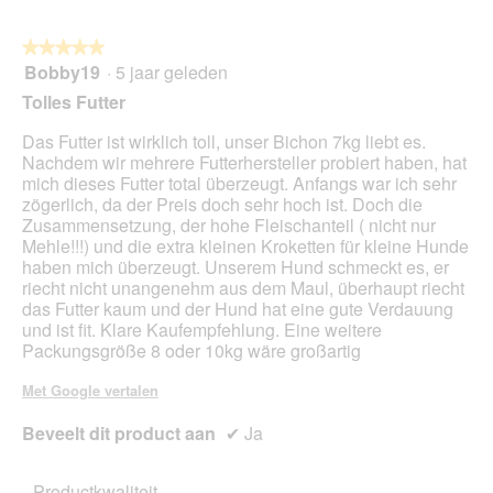
op
de
volg
★★★★★
★★★★★
kno
Bobby19
·
5 jaar geleden
5
klikt,
van
word
Tolles Futter
de
5
onde
sterren.
Das Futter ist wirklich toll, unser Bichon 7kg liebt es.
inho
bijg
Nachdem wir mehrere Futterhersteller probiert haben, hat
mich dieses Futter total überzeugt. Anfangs war ich sehr
zögerlich, da der Preis doch sehr hoch ist. Doch die
Zusammensetzung, der hohe Fleischanteil ( nicht nur
Mehle!!!) und die extra kleinen Kroketten für kleine Hunde
haben mich überzeugt. Unserem Hund schmeckt es, er
riecht nicht unangenehm aus dem Maul, überhaupt riecht
das Futter kaum und der Hund hat eine gute Verdauung
und ist fit. Klare Kaufempfehlung. Eine weitere
Packungsgröße 8 oder 10kg wäre großartig
Met Google vertalen
Beveelt dit product aan
✔
Ja
Productkwaliteit