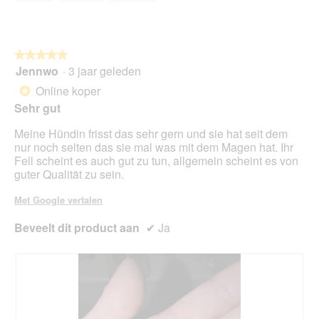
van
5
★★★★★
★★★★★
Jennwo
·
3 jaar geleden
5
van
Online koper
*
5
Sehr gut
sterren.
Meine Hündin frisst das sehr gern und sie hat seit dem
nur noch selten das sie mal was mit dem Magen hat. Ihr
Fell scheint es auch gut zu tun, allgemein scheint es von
guter Qualität zu sein.
Met Google vertalen
Beveelt dit product aan
✔
Ja