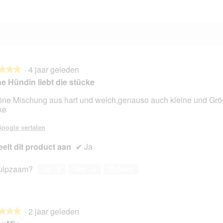
·
4 jaar geleden
★★★
★★★
e Hündin liebt die stücke
ne Mischung aus hart und weich,genauso auch kleine und Grö
ke
en.
oogle vertalen
elt dit product aan
✔
Ja
ulpzaam?
Ja ·
3
Nee ·
0
Melden
·
2 jaar geleden
★★★
★★★