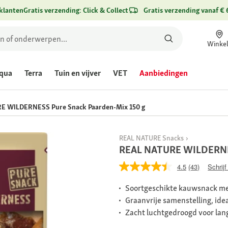
klanten
Gratis verzending: Click & Collect
Gratis verzending vanaf € 
Winke
qua
Terra
Tuin en vijver
VET
Aanbiedingen
E WILDERNESS Pure Snack Paarden-Mix 150 g
REAL NATURE Snacks
REAL NATURE WILDERNES
4.5
(43)
Schrijf
Soortgeschikte kauwsnack met
Graanvrije samenstelling, id
Zacht luchtgedroogd voor lan