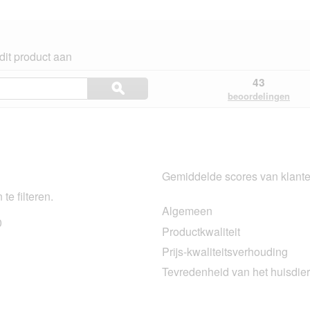
dit product aan
Onderwerpen
43
ϙ
en
Zoeken
beoordelingen
beoordelingen
en.
zoeken
Gemiddelde scores van klant
te filteren.
Algemeen
0
30 beoordelingen met 5 sterren.
Selecteer om beoordelingen te filteren met 5 sterren.
Productkwaliteit
8 beoordelingen met 4 sterren.
Selecteer om beoordelingen te filteren met 4 sterren.
Prijs-kwaliteitsverhouding
2 beoordelingen met 3 sterren.
Selecteer om beoordelingen te filteren met 3 sterren.
Tevredenheid van het huisdier
1 beoordeling met 2 sterren.
Selecteer om beoordelingen te filteren met 2 sterren.
2 beoordelingen met 1 ster.
Selecteer om beoordelingen met 1 ster te filteren.