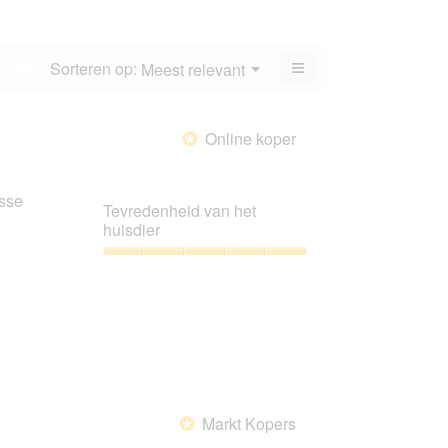
4.1
gemiddelde
van
scorewaarde
5.
is
≡
Menu
Sorteren op:
Meest relevant
?
4.1
▼
Als
van
u
5.
op
de
Online koper
*
volgende
knop
klikt,
wordt
sse
de
Tevredenheid van het
onderstaande
huisdier
inhoud
bijgewerkt
Tevredenheid
van
het
huisdier,
5
van
5
Markt Kopers
*