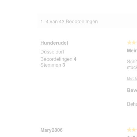
1–4 van 43 Beoordelingen
Hunderudel
★★
★★
5
Mein
Düsseldorf
van
Beoordelingen
4
Schö
5
Stemmen
3
stüc
sterr
Met G
Beve
Beh
Mary2806
★★
★★
5