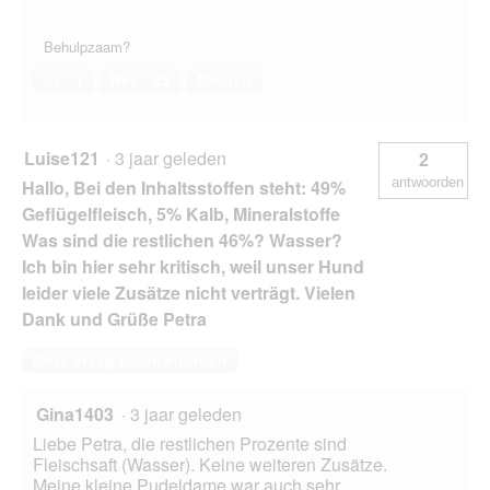
Behulpzaam?
Ja ·
1
Nee ·
23
Melden
Luise121
·
3 jaar geleden
2
antwoorden
Hallo, Bei den Inhalts­stoffen steht: 49%
Geflügelfleisch, 5% Kalb, Mineralstoffe
Was sind die restlichen 46%? Wasser?
Ich bin hier sehr kritisch, weil unser Hund
leider viele Zusätze nicht verträgt. Vielen
Dank und Grüße Petra
Deze vraag beantwoorden
Gina1403
·
3 jaar geleden
Liebe Petra, die restlichen Prozente sind
Fleischsaft (Wasser). Keine weiteren Zusätze.
Meine kleine Pudeldame war auch sehr