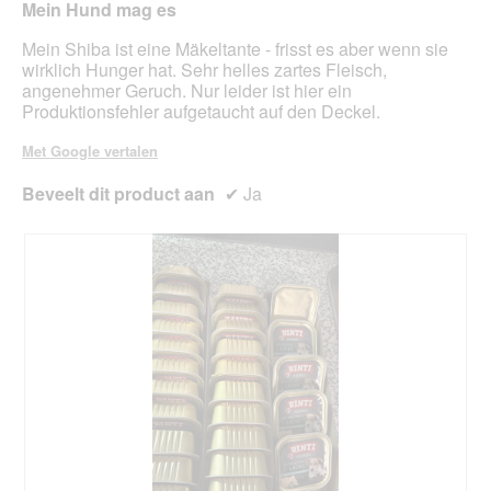
Mein Hund mag es
de
5
onde
sterren.
Mein Shiba ist eine Mäkeltante - frisst es aber wenn sie
inho
bijg
wirklich Hunger hat. Sehr helles zartes Fleisch,
angenehmer Geruch. Nur leider ist hier ein
Produktionsfehler aufgetaucht auf den Deckel.
Met Google vertalen
Beveelt dit product aan
✔
Ja