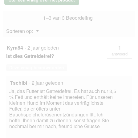
Pur
a
en
l
eend
o
1–3 van 3 Beoordeling
22x150
o
g
g
Menu
Sorteren op:
v
▼
e
n
Kyra84
·
2 jaar geleden
1
s
antwoord
Ist dies Getreidefrei?
t
e
Deze vraag beantwoorden
r
.
Tschibi
·
2 jaar geleden
Ja, das Futter ist Getreidefrei. Es hat auch nur 3,5
% Fett und enthält keine Innereien. Für unseren
kleinen Hund im Moment das verträglichste
Futter, da er öfters unter
Bauchspeicheldrüsenentzündungen litt. Ich
hoffe, Ihnen damit zu dienen, sonst fragen Sie
nochmal bei mir nach, freundliche Grüsse