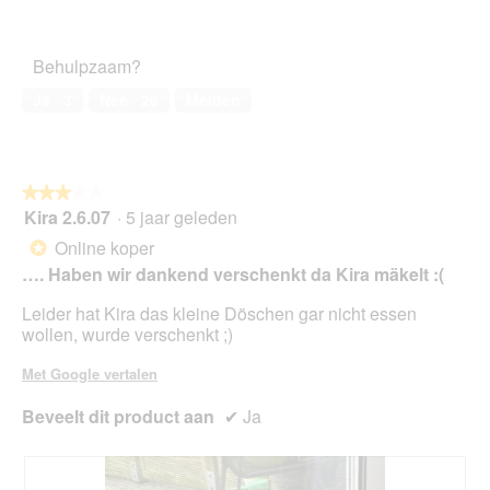
van
Tevredenheid
f
a
5
van
o
c
het
t
t
Behulpzaam?
huisdier,
o
i
4
1
e
Ja ·
3
Nee ·
26
Melden
van
.
o
5
p
e
n
★★★★★
★★★★★
t
Kira 2.6.07
·
5 jaar geleden
u
3
e
van
Online koper
*
e
5
…. Haben wir dankend verschenkt da Kira mäkelt :(
n
sterren.
m
Leider hat Kira das kleine Döschen gar nicht essen
o
wollen, wurde verschenkt ;)
d
a
Met Google vertalen
a
l
Beveelt dit product aan
✔
Ja
d
i
a
l