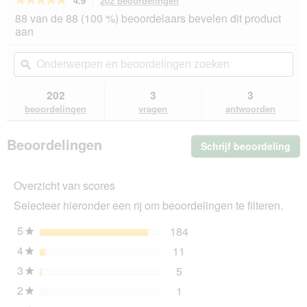
4.9
202 beoordelingen
Met
deze
4.9
88 van de 88 (100 %) beoordelaars bevelen dit product
van
actie
aan
de
navigeert
5
u
Onderwerpen
On
sterren.
naar
en
ϙ
en
Beoordelingen
beoordelingen.
beoordelingen
beo
lezen
van
zoeken
zo
202
3
3
RINTI
beoordelingen
vragen
antwoorden
Feinest
Adult
Gevogelte
Beoordelingen
Schrijf beoordeling
.
Pur
en
Me
eend
dez
22x150
Overzicht van scores
act
g
ope
Selecteer hieronder een rij om beoordelingen te filteren.
u
ee
5
sterren
184
184 beoordelingen met 5
Selecteer om beoordeling
★
mo
4
sterren
11
dia
11 beoordelingen met 4 s
Selecteer om beoordelinge
★
3
sterren
5
5 beoordelingen met 3 ste
Selecteer om beoordelingen
★
2
sterren
1
1 beoordeling met 2 sterr
Selecteer om beoordelingen
★