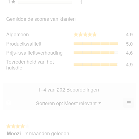
1
sterren
1
1 beoordeling met 1 ster.
Selecteer om beoordelingen
★
Gemiddelde scores van klanten
Al
Algemeen
4.9
★★★★★
★★★★★
gem
Pro
Productkwaliteit
5.0
sco
gem
is
Prij
Prijs-kwaliteitsverhouding
4.6
sco
4.9
kwa
is
Tev
Tevredenheid van het
va
gem
4.9
5
va
huisdier
5.
sco
va
het
is
5.
hui
4.6
gem
va
sco
1–4 van 202 Beoordelingen
5.
is
4.9
≡
Menu
Sorteren op:
Meest relevant
?
▼
va
Als
5.
u
op
de
volg
★★★★★
★★★★★
kno
Moozi
·
7 maanden geleden
4
klikt,
van
word