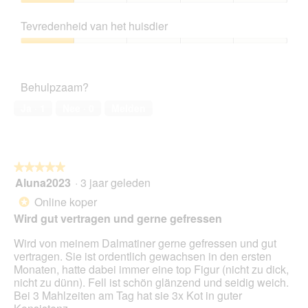
5
Prijs-
kwaliteitsverhouding,
Tevredenheid van het huisdier
1
van
Tevredenheid
5
van
het
Behulpzaam?
huisdier,
1
Ja ·
1
Nee ·
0
Melden
van
5
★★★★★
★★★★★
Aluna2023
·
3 jaar geleden
5
van
Online koper
*
5
Wird gut vertragen und gerne gefressen
sterren.
Wird von meinem Dalmatiner gerne gefressen und gut
vertragen. Sie ist ordentlich gewachsen in den ersten
Monaten, hatte dabei immer eine top Figur (nicht zu dick,
nicht zu dünn). Fell ist schön glänzend und seidig weich.
Bei 3 Mahlzeiten am Tag hat sie 3x Kot in guter