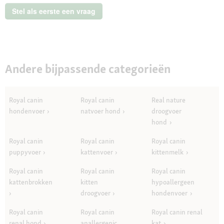
12
Stel als eerste een vraag
kg
Andere bijpassende categorieën
Royal canin
Royal canin
Real nature
hondenvoer
natvoer hond
droogvoer
hond
Royal canin
Royal canin
Royal canin
puppyvoer
kattenvoer
kittenmelk
Royal canin
Royal canin
Royal canin
kattenbrokken
kitten
hypoallergeen
droogvoer
hondenvoer
Royal canin
Royal canin
Royal canin renal
renal hond
anallergenic
kat