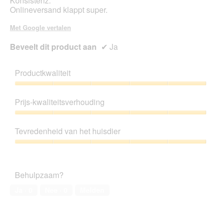
Konsistenz.
Onlineversand klappt super.
Met Google vertalen
Beveelt dit product aan
✔
Ja
Productkwaliteit
Productkwaliteit,
5
Prijs-kwaliteitsverhouding
van
5
Prijs-
kwaliteitsverhouding,
Tevredenheid van het huisdier
5
van
Tevredenheid
5
van
het
Behulpzaam?
huisdier,
5
Ja ·
0
Nee ·
0
Melden
van
5