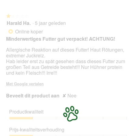
★★★★★
★★★★★
Harald Ha.
·
5 jaar geleden
1
van
Online koper
*
5
Minderwertiges Futter gut verpackt! ACHTUNG!
sterren.
Allergische Reaktion auf dieses Futter! Haut Rötungen,
extremer Juckreiz.
Hab leider erst zu spät gesehen dass dieses Futter zum
großen Teil aus Getreide besteht!!! Nur Hühner protein
und kein Fleisch!!! Irre!!!
Met Google vertalen
Beveelt dit product aan
✘
Nee
Productkwaliteit
Productkwaliteit,
1
Prijs-kwaliteitsverhouding
van