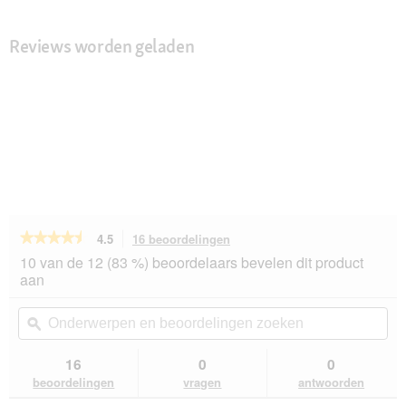
Reviews worden geladen
★★★★★
★★★★★
4.5
16 beoordelingen
Met
deze
4.5
10 van de 12 (83 %) beoordelaars bevelen dit product
van
actie
aan
de
navigeert
5
u
Onderwerpen
On
sterren.
naar
en
ϙ
en
Beoordelingen
beoordelingen.
beoordelingen
beo
lezen
van
zoeken
zo
16
0
0
ROYAL
beoordelingen
vragen
antwoorden
CANIN
Dalmatiër