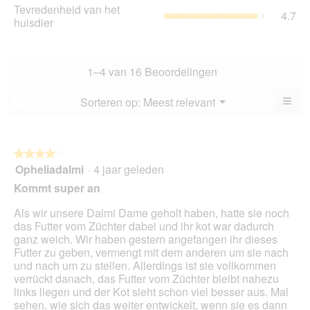
is
Tev
Tevredenheid van het
va
gem
4.7
4.6
va
huisdier
5.
sco
va
het
is
5.
hui
4
gem
va
sco
1–4 van 16 Beoordelingen
5.
is
4.7
≡
Menu
Sorteren op:
Meest relevant
?
▼
va
Als
5.
u
op
de
volg
★★★★★
★★★★★
kno
Opheliadalmi
·
4 jaar geleden
4
klikt,
van
word
Kommt super an
de
5
onde
sterren.
Als wir unsere Dalmi Dame geholt haben, hatte sie noch
inho
bijg
das Futter vom Züchter dabei und ihr kot war dadurch
ganz weich. Wir haben gestern angefangen ihr dieses
Futter zu geben, vermengt mit dem anderen um sie nach
und nach um zu stellen. Allerdings ist sie vollkommen
verrückt danach, das Futter vom Züchter bleibt nahezu
links liegen und der Kot sieht schon viel besser aus. Mal
sehen, wie sich das weiter entwickelt, wenn sie es dann