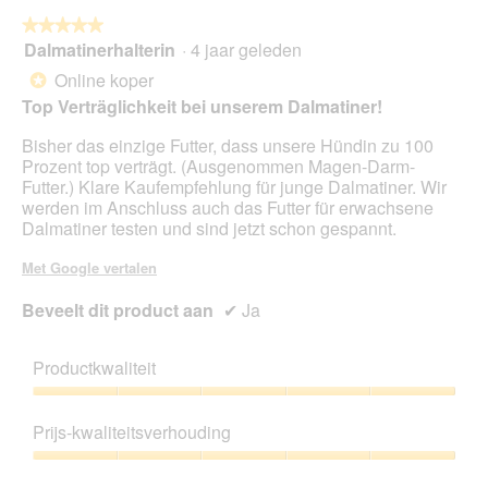
★★★★★
★★★★★
Dalmatinerhalterin
·
4 jaar geleden
5
van
Online koper
*
5
Top Verträglichkeit bei unserem Dalmatiner!
sterren.
Bisher das einzige Futter, dass unsere Hündin zu 100
Prozent top verträgt. (Ausgenommen Magen-Darm-
Futter.) Klare Kaufempfehlung für junge Dalmatiner. Wir
werden im Anschluss auch das Futter für erwachsene
Dalmatiner testen und sind jetzt schon gespannt.
Met Google vertalen
Beveelt dit product aan
✔
Ja
Productkwaliteit
Productkwaliteit,
5
Prijs-kwaliteitsverhouding
van
5
Prijs-