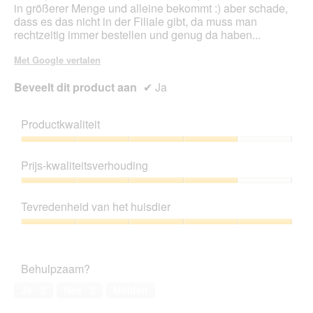
in größerer Menge und alleine bekommt :) aber schade,
dass es das nicht in der Filiale gibt, da muss man
rechtzeitig immer bestellen und genug da haben...
Met Google vertalen
Beveelt dit product aan
✔
Ja
Productkwaliteit
Productkwaliteit,
4
Prijs-kwaliteitsverhouding
van
5
Prijs-
kwaliteitsverhouding,
Tevredenheid van het huisdier
4
van
Tevredenheid
5
van
het
Behulpzaam?
huisdier,
5
Ja ·
3
Nee ·
0
Melden
van
5