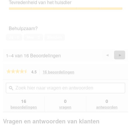
kwaliteitsverhouding,
Tevredenheid van het huisdier
5
van
Tevredenheid
5
van
het
Behulpzaam?
huisdier,
5
Ja ·
0
Nee ·
0
Melden
van
5
1–4 van 16 Beoordelingen
Vorige
◄
Volge
►
Reviews
Revie
★★★★★
★★★★★
4.5
16 beoordelingen
Met
deze
4.5
van
actie
Zoek
Zo
de
navigeert
hier
ϙ
hie
5
u
naar
naa
sterren.
naar
vragen
vra
16
0
0
Beoordelingen
beoordelingen.
en
en
lezen
beoordelingen
vragen
antwoorden
van
antwoorden
ant
ROYAL
Vragen en antwoorden van klanten
CANIN
Dalmatiër
Puppy