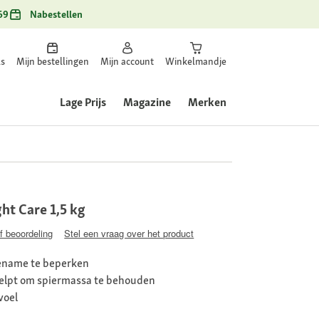
69
Nabestellen
ls
Mijn bestellingen
Mijn account
Winkelmandje
Lage Prijs
Magazine
Merken
t Care 1,5 kg
jf beoordeling
Stel een vraag over het product
ename te beperken
helpt om spiermassa te behouden
voel