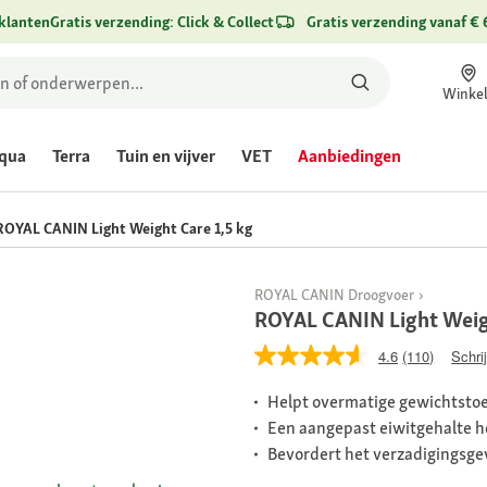
klanten
Gratis verzending: Click & Collect
Gratis verzending vanaf € 
Winke
qua
Terra
Tuin en vijver
VET
Aanbiedingen
ROYAL CANIN Light Weight Care 1,5 kg
ROYAL CANIN Droogvoer
ROYAL CANIN Light Weigh
4.6
(110)
Schri
Helpt overmatige gewichtsto
Een aangepast eiwitgehalte 
Bevordert het verzadigingsge