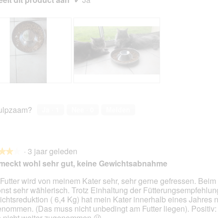
B
F
e
o
o
t
ulpzaam?
Ja ·
1
Nee ·
0
Melden
o
o
r
M
d
e
e
t
·
3 jaar geleden
l
d
★★★
★★★
i
e
meckt wohl sehr gut, keine Gewichtsabnahme
n
z
g
e
Futter wird von meinem Kater sehr, sehr gerne gefressen. Beim F
f
a
onst sehr wählerisch. Trotz Einhaltung der Fütterungsempfehlun
en.
o
c
chtsreduktion ( 6,4 Kg) hat mein Kater innerhalb eines Jahres n
t
t
nommen. (Das muss nicht unbedingt am Futter liegen). Positiv: 
o
i
 nicht weiter zugenommen 😉.