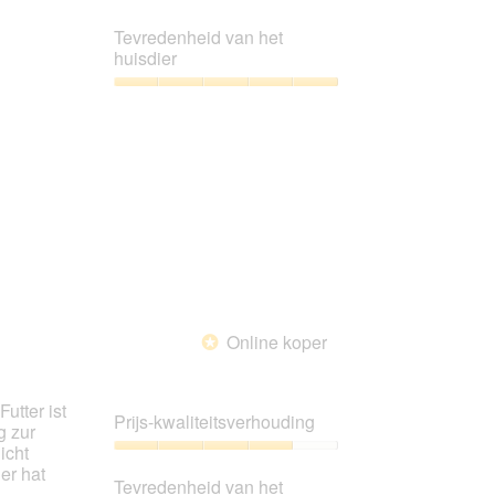
5
Prijs-
kwaliteitsverhouding,
Tevredenheid van het
3
huisdier
van
5
Tevredenheid
van
het
huisdier,
5
van
5
Online koper
*
utter ist
Prijs-kwaliteitsverhouding
g zur
icht
Prijs-
er hat
kwaliteitsverhouding,
Tevredenheid van het