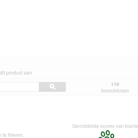
dit product aan
Onderwerpen
110
ϙ
en
Zoeken
beoordelingen
beoordelingen
ngen.
zoeken
Gemiddelde scores van klant
te filteren.