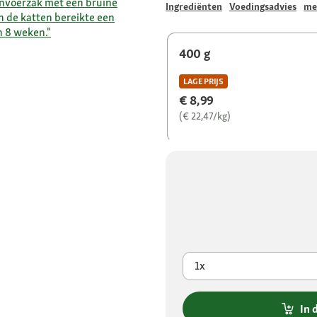
Ingrediënten
Voedingsadvies
me
400 g
LAGE PRIJS
€ 8,99
(€ 22,47/kg)
1x
In 