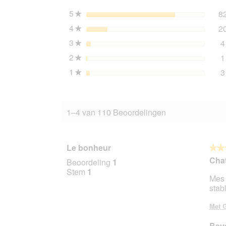
kg
5
sterren
8
★
4
sterren
2
★
3
sterren
4
★
2
sterren
1
★
1
sterren
3
★
1–4 van 110 Beoordelingen
Le bonheur
★★
★★
4
Cha
Beoordeling
1
van
Stem
1
Mes 
5
stabl
sterr
Met G
Beve