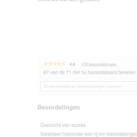
★★★★★
★★★★★
4.6
110 beoordelingen
Met
deze
4.6
67 van de 71 (94 %) beoordelaars bevelen 
van
actie
de
navigeert
Onderwerpen
5
u
en
sterren.
naar
beoordelingen
Beoordelingen
beoordeli
zoeken
lezen
van
Beoordelingen
ROYAL
CANIN
Light
Overzicht van scores
Weight
Care
Selecteer hieronder een rij om beoordelingen 
1,5