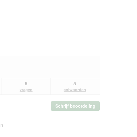
5
5
vragen
antwoorden
Schrijf beoordeling
.
Met
deze
actie
en
opent
u
Algemeen,