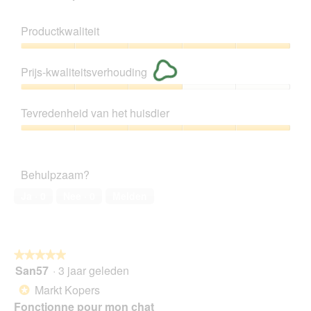
Productkwaliteit
Productkwaliteit,
5
Prijs-kwaliteitsverhouding
van
5
Prijs-
kwaliteitsverhouding,
Tevredenheid van het huisdier
3
van
Tevredenheid
5
van
het
Behulpzaam?
huisdier,
5
Ja ·
0
Nee ·
0
Melden
van
5
★★★★★
★★★★★
San57
·
3 jaar geleden
5
van
Markt Kopers
*
5
Fonctionne pour mon chat
sterren.