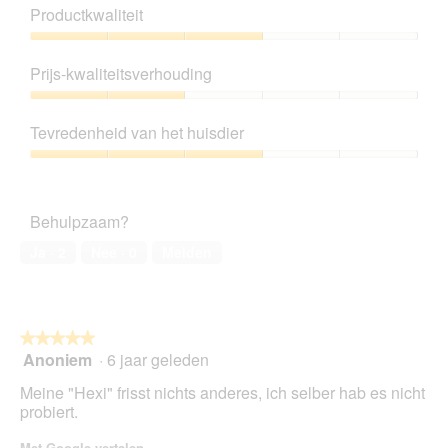
Productkwaliteit
Productkwaliteit,
3
Prijs-kwaliteitsverhouding
van
5
Prijs-
kwaliteitsverhouding,
Tevredenheid van het huisdier
2
van
Tevredenheid
5
van
het
Behulpzaam?
huisdier,
3
Ja ·
2
Nee ·
0
Melden
van
5
★★★★★
★★★★★
Anoniem
·
6 jaar geleden
5
van
Meine "Hexi" frisst nichts anderes, ich selber hab es nicht
5
probiert.
sterren.
Met Google vertalen