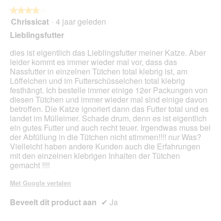
de
volg
★★★★★
★★★★★
kno
Chrissicat
·
4 jaar geleden
4
klikt,
van
word
Lieblingsfutter
de
5
onde
sterren.
dies ist eigentlich das Lieblingsfutter meiner Katze. Aber
inho
bijg
leider kommt es immer wieder mal vor, dass das
Nassfutter in einzelnen Tütchen total klebrig ist, am
Löffelchen und im Futterschüsselchen total klebrig
festhängt. Ich bestelle immer einige 12er Packungen von
diesen Tütchen und immer wieder mal sind einige davon
betroffen. Die Katze ignoriert dann das Futter total und es
landet im Mülleimer. Schade drum, denn es ist eigentlich
ein gutes Futter und auch recht teuer. Irgendwas muss bei
der Abfüllung in die Tütchen nicht stimmen!!!! nur Was?
Vielleicht haben andere Kunden auch die Erfahrungen
mit den einzelnen klebrigen Inhalten der Tütchen
gemacht !!!!
Met Google vertalen
Beveelt dit product aan
✔
Ja