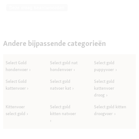
Deze vraag beantwoorden
Andere bijpassende categorieën
Select Gold
Select gold nat
Select gold
hondenvoer
hondenvoer
puppyvoer
Select Gold
Select gold
Select gold
kattenvoer
natvoer kat
kattenvoer
droog
Kittenvoer
Select gold
Select gold kitten
select gold
kitten natvoer
droogvoer