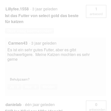
Lillyfee.1558
·
3 jaar geleden
1
antwoord
Ist das Futter von select gold das beste
für katzen
Deze vraag beantwoorden
Carmen43
·
3 jaar geleden
Es ist ein sehr gutes Futter, aber es gibt
hochwertigere. Meine Katzen mochten es sehr
gerne
Behulpzaam?
Ja ·
0
Nee ·
0
Melden
danielab
·
één jaar geleden
0
antwoorden