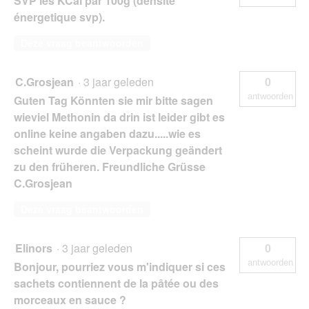
SVP les KCal par 100g (densité
énergetique svp).
Deze vraag beantwoorden
C.Grosjean
·
3 jaar geleden
0
antwoorden
Guten Tag Könnten sie mir bitte sagen
wieviel Methonin da drin ist leider gibt es
online keine angaben dazu.....wie es
scheint wurde die Verpackung geändert
zu den früheren. Freundliche Grüsse
C.Grosjean
Deze vraag beantwoorden
Elinors
·
3 jaar geleden
0
antwoorden
Bonjour, pourriez vous m'indiquer si ces
sachets contiennent de la pâtée ou des
morceaux en sauce ?