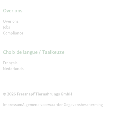
Over ons
Over ons
Jobs
Compliance
Choix de langue / Taalkeuze
Français
Nederlands
© 2026 Fressnapf Tiernahrungs GmbH
Impressum
Algemene voorwaarden
Gegevensbescherming
Annuleringsvoorwaarden
Cookie Instellingen