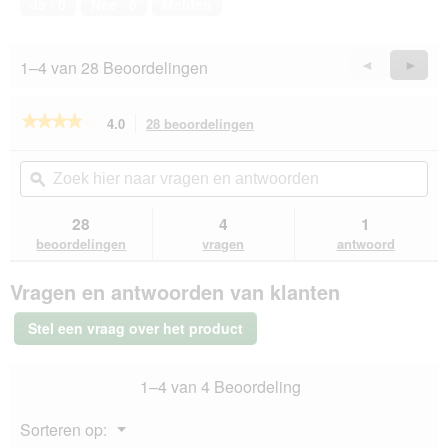
Ja ·
0
Nee ·
0
Melden
van
5
1–4 van 28 Beoordelingen
Vorige
◄
Volge
►
Reviews
Revie
★★★★★
★★★★★
4.0
28 beoordelingen
Met
deze
4
van
actie
Zoek
Zo
de
navigeert
hier
ϙ
hie
5
u
naar
naa
sterren.
naar
vragen
vra
28
4
1
Beoordelingen
beoordelingen.
en
en
lezen
beoordelingen
vragen
antwoord
van
antwoorden
ant
SELECT
Vragen en antwoorden van klanten
GOLD
Adult
Acceptatie
Stel een vraag over het product
Kip
met
Lever
1–4 van 4 Beoordeling
&
Zalm
12x85
Menu
Sorteren op:
g
▼