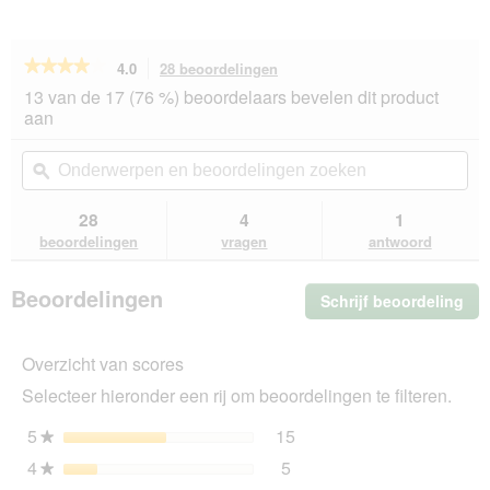
★★★★★
★★★★★
4.0
28 beoordelingen
Met
deze
4
13 van de 17 (76 %) beoordelaars bevelen dit product
van
actie
aan
de
navigeert
5
u
Onderwerpen
On
sterren.
naar
en
ϙ
en
Beoordelingen
beoordelingen.
beoordelingen
beo
lezen
van
zoeken
zo
28
4
1
SELECT
beoordelingen
vragen
antwoord
GOLD
Adult
Acceptatie
Beoordelingen
Schrijf beoordeling
.
Kip
met
Me
Lever
dez
&
Overzicht van scores
act
Zalm
ope
12x85
Selecteer hieronder een rij om beoordelingen te filteren.
u
g
ee
5
sterren
15
15 beoordelingen met 5 s
Selecteer om beoordelinge
★
mo
4
sterren
5
dia
5 beoordelingen met 4 ste
Selecteer om beoordelingen
★