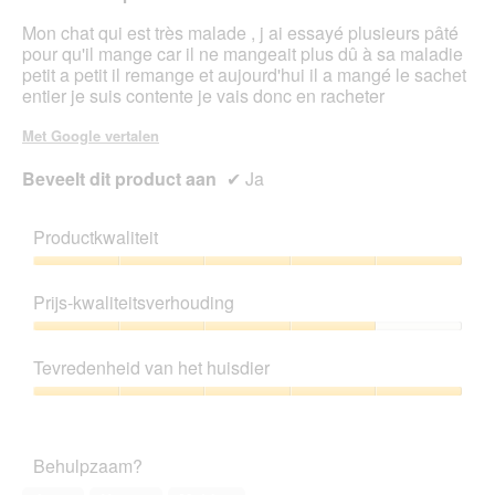
Mon chat qui est très malade , j ai essayé plusieurs pâté
pour qu'il mange car il ne mangeait plus dû à sa maladie
petit a petit il remange et aujourd'hui il a mangé le sachet
entier je suis contente je vais donc en racheter
Met Google vertalen
Beveelt dit product aan
✔
Ja
Productkwaliteit
Productkwaliteit,
5
Prijs-kwaliteitsverhouding
van
5
Prijs-
kwaliteitsverhouding,
Tevredenheid van het huisdier
4
van
Tevredenheid
5
van
het
Behulpzaam?
huisdier,
5