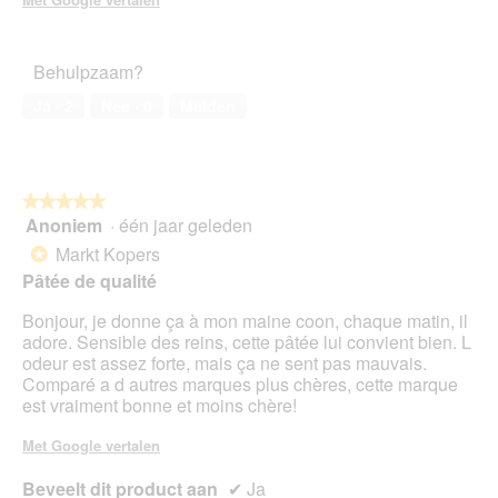
Behulpzaam?
Ja ·
2
Nee ·
0
Melden
★★★★★
★★★★★
Anoniem
·
één jaar geleden
5
van
Markt Kopers
*
5
Pâtée de qualité
sterren.
Bonjour, je donne ça à mon maine coon, chaque matin, il
adore. Sensible des reins, cette pâtée lui convient bien. L
odeur est assez forte, mais ça ne sent pas mauvais.
Comparé a d autres marques plus chères, cette marque
est vraiment bonne et moins chère!
Met Google vertalen
Beveelt dit product aan
✔
Ja