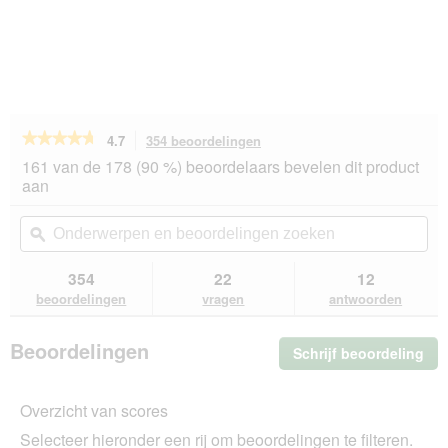
★★★★★
★★★★★
4.7
354 beoordelingen
Met
deze
4.7
161 van de 178 (90 %) beoordelaars bevelen dit product
van
actie
aan
de
navigeert
5
u
Onderwerpen
On
sterren.
naar
en
ϙ
en
Beoordelingen
beoordelingen.
beoordelingen
beo
lezen
van
zoeken
zo
354
22
12
SELECT
beoordelingen
vragen
antwoorden
GOLD
Complete
droogvoeding
Beoordelingen
Schrijf beoordeling
.
hond
Medium
Me
Adult
dez
kip
Overzicht van scores
act
4
ope
kg
Selecteer hieronder een rij om beoordelingen te filteren.
u