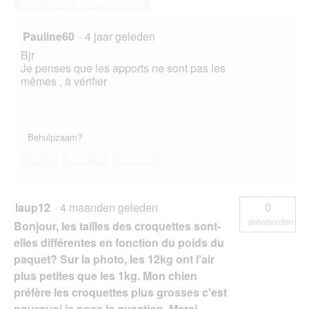
Deze vraag beantwoorden
Pauline60
·
4 jaar geleden
Bjr
Je penses que les apports ne sont pas les
mêmes , à vérifier
Behulpzaam?
Ja ·
0
Nee ·
0
Melden
laup12
·
4 maanden geleden
0
antwoorden
Bonjour, les tailles des croquettes sont-
elles différentes en fonction du poids du
paquet? Sur la photo, les 12kg ont l'air
plus petites que les 1kg. Mon chien
préfère les croquettes plus grosses c'est
pourquoi je pose la question. Merci