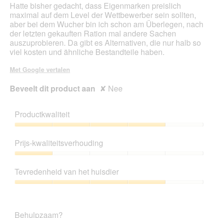
Hatte bisher gedacht, dass Eigenmarken preislich
t
maximal auf dem Level der Wettbewerber sein sollten,
e
aber bei dem Wucher bin ich schon am Überlegen, nach
r
der letzten gekauften Ration mal andere Sachen
.
auszuprobieren. Da gibt es Alternativen, die nur halb so
viel kosten und ähnliche Bestandteile haben.
Met Google vertalen
Beveelt dit product aan
✘
Nee
Productkwaliteit
Productkwaliteit,
4
Prijs-kwaliteitsverhouding
van
5
Prijs-
kwaliteitsverhouding,
Tevredenheid van het huisdier
1
van
Tevredenheid
5
van
het
Behulpzaam?
huisdier,