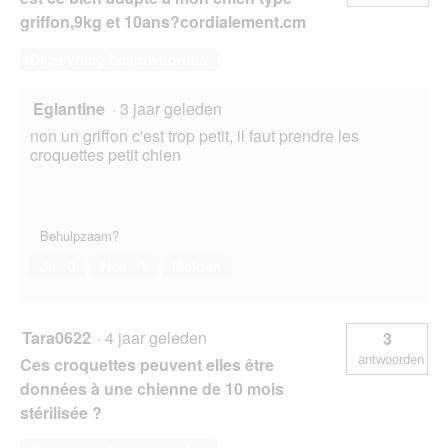
griffon,9kg et 10ans?cordialement.cm
Deze vraag beantwoorden
Eglantine
·
3 jaar geleden
non un griffon c'est trop petit, il faut prendre les
croquettes petit chien
Behulpzaam?
Ja ·
0
Nee ·
1
Melden
Tara0622
·
4 jaar geleden
3
antwoorden
Ces croquettes peuvent elles être
données à une chienne de 10 mois
stérilisée ?