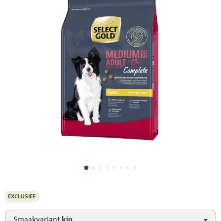
EXCLUSIEF
Smaakvariant
kip