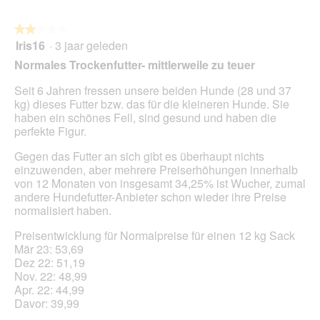
l
e
o
n
o
★★★★★
★★★★★
t
g
Iris16
·
3 jaar geleden
u
2
v
e
van
Normales Trockenfutter- mittlerweile zu teuer
e
e
5
n
n
sterren.
Seit 6 Jahren fressen unsere beiden Hunde (28 und 37
s
m
kg) dieses Futter bzw. das für die kleineren Hunde. Sie
t
o
haben ein schönes Fell, sind gesund und haben die
e
d
perfekte Figur.
r
a
.
a
Gegen das Futter an sich gibt es überhaupt nichts
l
einzuwenden, aber mehrere Preiserhöhungen innerhalb
d
von 12 Monaten von insgesamt 34,25% ist Wucher, zumal
i
andere Hundefutter-Anbieter schon wieder ihre Preise
a
normalisiert haben.
l
Preisentwicklung für Normalpreise für einen 12 kg Sack
o
Mär 23: 53,69
o
Dez 22: 51,19
g
Nov. 22: 48,99
v
Apr. 22: 44,99
e
Davor: 39,99
n
s