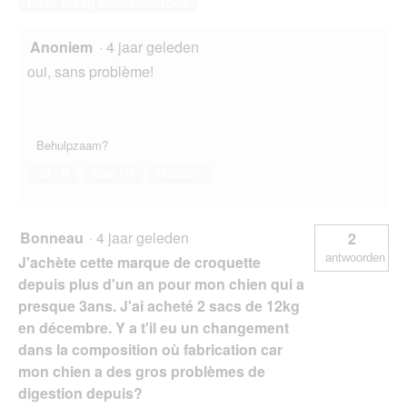
Deze vraag beantwoorden
Anoniem
·
4 jaar geleden
oui, sans problème!
Behulpzaam?
Ja ·
0
Nee ·
0
Melden
Bonneau
·
4 jaar geleden
2
antwoorden
J'achète cette marque de croquette
depuis plus d'un an pour mon chien qui a
presque 3ans. J'ai acheté 2 sacs de 12kg
en décembre. Y a t'il eu un changement
dans la composition où fabrication car
mon chien a des gros problèmes de
digestion depuis?