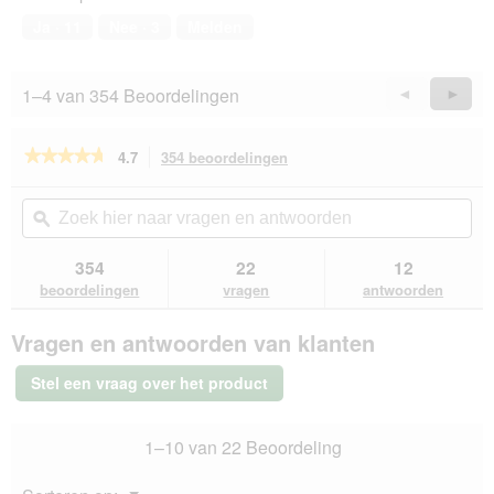
4
Ja ·
11
Nee ·
3
Melden
van
5
1–4 van 354 Beoordelingen
Vorige
◄
Volge
►
Reviews
Revie
★★★★★
★★★★★
4.7
354 beoordelingen
Met
deze
4.7
van
actie
Zoek
Zo
de
navigeert
hier
ϙ
hie
5
u
naar
naa
sterren.
naar
vragen
vra
354
22
12
Beoordelingen
beoordelingen.
en
en
lezen
beoordelingen
vragen
antwoorden
van
antwoorden
ant
SELECT
Vragen en antwoorden van klanten
GOLD
Complete
droogvoeding
Stel een vraag over het product
hond
Medium
Adult
1–10 van 22 Beoordeling
kip
4
kg
Menu