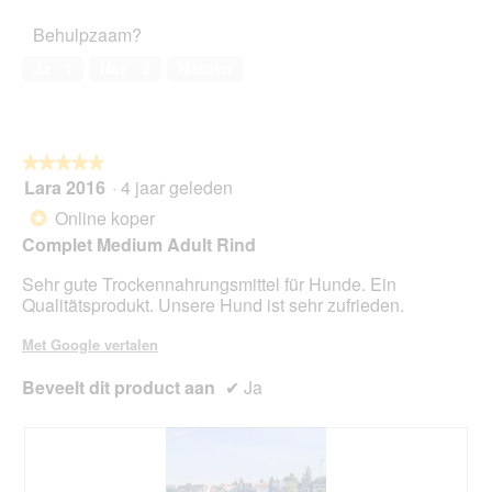
e
o
t
Behulpzaam?
n
o
o
t
r
M
Ja ·
1
Nee ·
0
Melden
u
d
e
e
e
t
e
l
d
n
i
e
m
n
z
★★★★★
★★★★★
o
g
e
Lara 2016
·
4 jaar geleden
5
d
f
a
van
Online koper
*
a
o
c
5
a
Complet Medium Adult Rind
t
t
sterren.
l
o
i
Sehr gute Trockennahrungsmittel für Hunde. Ein
d
2
e
Qualitätsprodukt. Unsere Hund ist sehr zufrieden.
i
.
o
a
p
Met Google vertalen
l
e
o
n
Beveelt dit product aan
✔
Ja
o
t
g
u
v
e
e
e
n
n