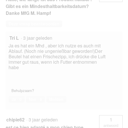
Gibt es ein Mindesthaltbarkeitsdatum?
Danke MfG M. Hampf
Deze vraag beantwoorden
Tri L
·
3 jaar geleden
Ja es hat ein Mhd , aber ich nutze es auch mit
Ablauf. (Noch nie ungenießbar geworden!)Der
Beutel hat einen Frischezipp, ich drücke die Luft
immer gut raus, wenn ich Futter entnommen
habe
Behulpzaam?
Ja ·
0
Nee ·
6
Melden
chipie62
·
3 jaar geleden
1
antwoord
est ce bien adapté a mon chien type