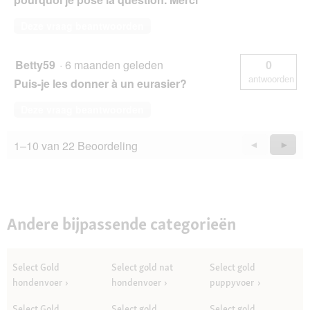
Deze vraag beantwoorden
Betty59
·
6 maanden geleden
0
antwoorden
Puis-je les donner à un eurasier?
Deze vraag beantwoorden
1–10 van 22 Beoordeling
Vorige
◄
Volge
►
Questions
Quest
Andere bijpassende categorieën
Select Gold
Select gold nat
Select gold
hondenvoer
hondenvoer
puppyvoer
Select Gold
Select gold
Select gold