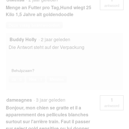
antwoord
Menge an Futter pro Tag,Hund wiegt 25
Kilo 1,5 Jahre alt goldendoodle
Deze vraag beantwoorden
Buddy Holly
·
2 jaar geleden
Die Antwort steht auf der Verpackung
Behulpzaam?
Ja ·
0
Nee ·
1
Melden
dameagnes
·
3 jaar geleden
1
antwoord
Bonjour, mon chien se gratte et il a
apparemment des pellicules blanches
surtout sur l'arrière train. Faut il passer
sur select gold sensitive ou lui donner