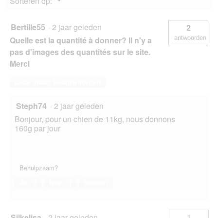
Sorteren op:
▼
Bertille55
·
2 jaar geleden
2
antwoorden
Quelle est la quantité à donner? Il n'y a
pas d'images des quantités sur le site.
Merci
Deze vraag beantwoorden
Steph74
·
2 jaar geleden
Bonjour, pour un chien de 11kg, nous donnons
160g par jour
Behulpzaam?
Ja ·
0
Nee ·
0
Melden
Silkelisa
·
2 jaar geleden
1