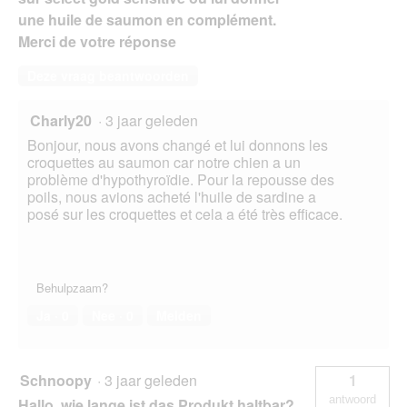
une huile de saumon en complément.
Merci de votre réponse
Deze vraag beantwoorden
Charly20
·
3 jaar geleden
Bonjour, nous avons changé et lui donnons les
croquettes au saumon car notre chien a un
problème d'hypothyroïdie. Pour la repousse des
poils, nous avions acheté l'huile de sardine a
posé sur les croquettes et cela a été très efficace.
Behulpzaam?
Ja ·
0
Nee ·
0
Melden
Schnoopy
·
3 jaar geleden
1
antwoord
Hallo, wie lange ist das Produkt haltbar?