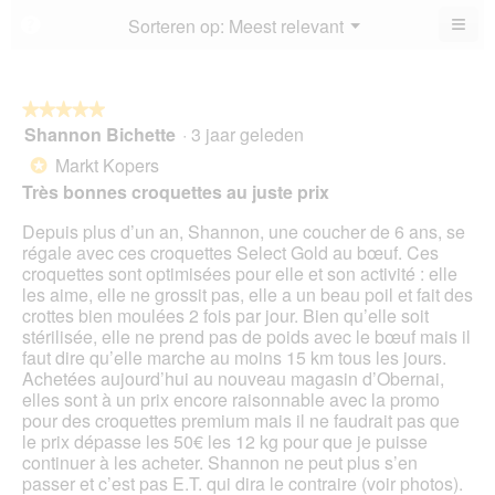
4.6
≡
Menu
Sorteren op:
Meest relevant
?
▼
va
Als
5.
u
op
de
volg
★★★★★
★★★★★
kno
Shannon Bichette
·
3 jaar geleden
5
klikt,
van
word
Markt Kopers
*
de
5
onde
Très bonnes croquettes au juste prix
sterren.
inho
bijg
Depuis plus d’un an, Shannon, une coucher de 6 ans, se
régale avec ces croquettes Select Gold au bœuf. Ces
croquettes sont optimisées pour elle et son activité : elle
les aime, elle ne grossit pas, elle a un beau poil et fait des
crottes bien moulées 2 fois par jour. Bien qu’elle soit
stérilisée, elle ne prend pas de poids avec le bœuf mais il
faut dire qu’elle marche au moins 15 km tous les jours.
Achetées aujourd’hui au nouveau magasin d’Obernai,
elles sont à un prix encore raisonnable avec la promo
pour des croquettes premium mais il ne faudrait pas que
le prix dépasse les 50€ les 12 kg pour que je puisse
continuer à les acheter. Shannon ne peut plus s’en
passer et c’est pas E.T. qui dira le contraire (voir photos).