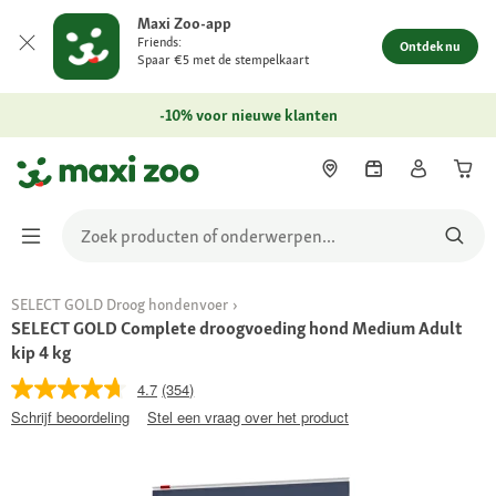
Maxi Zoo-app
Friends:
Ontdek nu
Spaar €5 met de stempelkaart
-10% voor nieuwe klanten
SELECT GOLD Droog hondenvoer
SELECT GOLD Complete droogvoeding hond Medium Adult
kip 4 kg
4.7
(354)
Schrijf beoordeling
Stel een vraag over het product