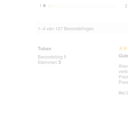
1
sterren
2
★
1–4 van 107 Beoordelingen
Tobsn
★★
★★
4
Gute
Beoordeling
1
van
Stemmen
3
Also
5
vert
sterr
Prei
Prei
Met G