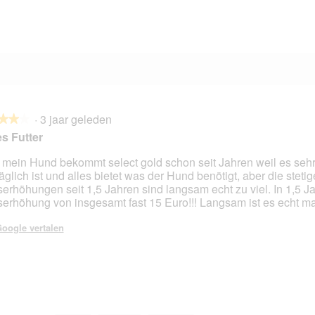
2 beoordelingen met 1 ster.
Selecteer om beoordelingen met 1 ster te filteren.
·
3 jaar geleden
★★★
★★★
s Futter
 mein Hund bekommt select gold schon seit Jahren weil es seh
räglich ist und alles bietet was der Hund benötigt, aber die steti
en.
serhöhungen seit 1,5 Jahren sind langsam echt zu viel. In 1,5 J
serhöhung von insgesamt fast 15 Euro!!! Langsam ist es echt m
oogle vertalen