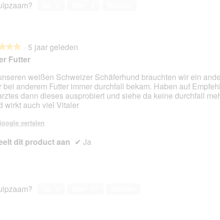
ulpzaam?
Ja ·
3
Nee ·
3
Melden
·
5 jaar geleden
★★★
★★★
r Futter
unseren weißen Schweizer Schäferhund brauchten wir ein ander
r bei anderem Futter immer durchfall bekam. Haben auf Empfeh
en.
arztes dann dieses ausprobiert und siehe da keine durchfall me
 wirkt auch viel Vitaler
oogle vertalen
elt dit product aan
✔
Ja
ulpzaam?
Ja ·
5
Nee ·
17
Melden