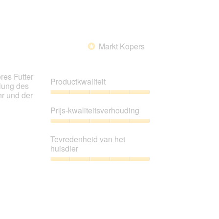
het
huisdier,
4
van
5
Markt Kopers
*
es Futter
Productkwaliteit
lung des
hr und der
Productkwaliteit,
5
Prijs-kwaliteitsverhouding
van
5
Prijs-
kwaliteitsverhouding,
Tevredenheid van het
5
huisdier
van
5
Tevredenheid
van
het
huisdier,
5
van