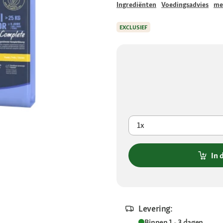
Ingrediënten
Voedingsadvies
me
EXCLUSIEF
1x
In 
Levering:
Binnen 1 - 3 dagen