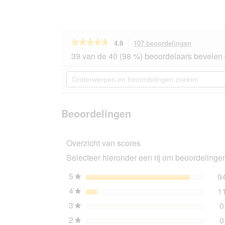
★★★★★
★★★★★
4.8
107 beoordelingen
Met
deze
4.8
39 van de 40 (98 %) beoordelaars bevelen 
van
actie
de
navigeert
Onderwerpen
5
u
en
sterren.
naar
beoordelingen
Beoordelingen
beoordeli
zoeken
lezen
van
Beoordelingen
SELECT
GOLD
Complete
Overzicht van scores
Maxi
Senior
Selecteer hieronder een rij om beoordelingen 
Kip
12
kg
5
sterren
9
★
4
sterren
1
★
3
sterren
0
★
2
sterren
0
★