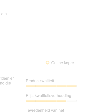
5
 ein
Online koper
*
itdem er
Productkwaliteit
und die
Productkwaliteit,
5
Prijs-kwaliteitsverhouding
van
5
Prijs-
kwaliteitsverhouding,
Tevredenheid van het