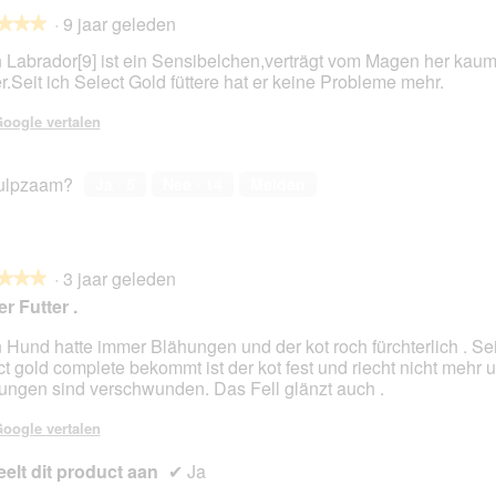
·
9 jaar geleden
★★★
★★★
 Labrador[9] ist ein Sensibelchen,verträgt vom Magen her kaum
er.Seit ich Select Gold füttere hat er keine Probleme mehr.
en.
oogle vertalen
ulpzaam?
Ja ·
5
Nee ·
14
Melden
·
3 jaar geleden
★★★
★★★
r Futter .
 Hund hatte immer Blähungen und der kot roch fürchterlich . Se
ct gold complete bekommt ist der kot fest und riecht nicht mehr 
en.
ungen sind verschwunden. Das Fell glänzt auch .
oogle vertalen
elt dit product aan
✔
Ja