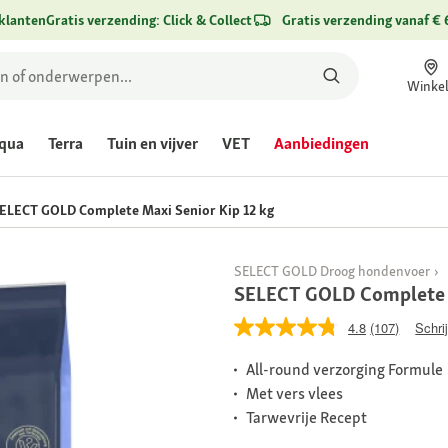
klanten
Gratis verzending: Click & Collect
Gratis verzending vanaf € 
Winke
qua
Terra
Tuin en vijver
VET
Aanbiedingen
ELECT GOLD Complete Maxi Senior Kip 12 kg
SELECT GOLD Droog hondenvoer
SELECT GOLD Complete M
4.8
(107)
Schri
All-round verzorging Formule
Met vers vlees
Tarwevrije Recept