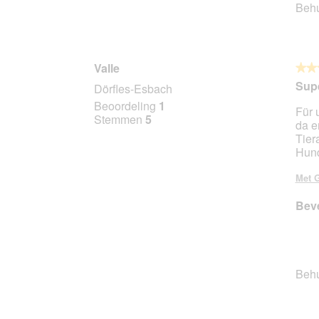
Beh
Valle
★★
★★
5
Supe
Dörfles-Esbach
van
Beoordeling
1
Für 
5
Stemmen
5
da e
sterr
Tier
Hund
Met G
Beve
Beh