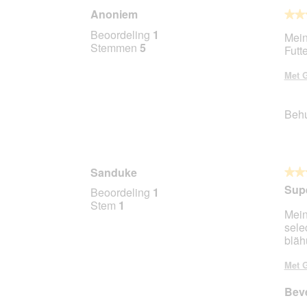
Anoniem
★★
★★
5
Beoordeling
1
Mein
van
Stemmen
5
Futt
5
sterr
Met G
Beh
Sanduke
★★
★★
5
Supe
Beoordeling
1
van
Stem
1
Mein
5
sele
sterr
bläh
Met G
Beve