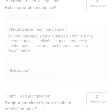
Blandine49
·
één jaar geleden
3
antwoorden
Est ce pour chien stérilisé?
Deze vraag beantwoorden
Viviqui pique
·
één jaar geleden
Bonjour pas spécialement mais j’en donne à ma
chienne qui est stérilisée et qui a tendance à
l’embonpoint c’est une très bonne marque je
recommande
Behulpzaam?
Ja ·
0
Nee ·
9
Melden
Opmc
·
één jaar geleden
2
antwoorden
Bonjour convient t’il pour les chien
stérilisé ou pas ?