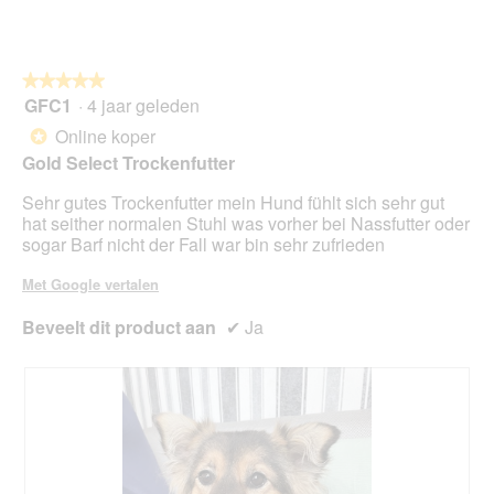
o
5
p
e
n
★★★★★
★★★★★
t
GFC1
·
4 jaar geleden
u
5
e
van
Online koper
*
e
5
Gold Select Trockenfutter
n
sterren.
m
Sehr gutes Trockenfutter mein Hund fühlt sich sehr gut
o
hat seither normalen Stuhl was vorher bei Nassfutter oder
d
sogar Barf nicht der Fall war bin sehr zufrieden
a
a
Met Google vertalen
l
d
Beveelt dit product aan
✔
Ja
i
a
l
o
o
g
v
e