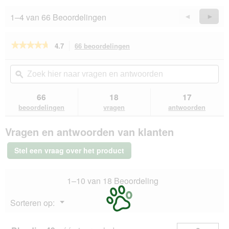
o
1–4 van 66 Beoordelingen
Vorige
◄
Volge
►
g
v
Reviews
Revie
e
★★★★★
★★★★★
4.7
66 beoordelingen
Met
n
deze
s
4.7
van
actie
t
Zoek
Zo
de
navigeert
e
hier
ϙ
hie
5
u
r
naar
naa
sterren.
naar
.
vragen
vra
66
18
17
Beoordelingen
beoordelingen.
en
en
lezen
beoordelingen
vragen
antwoorden
van
antwoorden
ant
SELECT
Vragen en antwoorden van klanten
GOLD
Light
Medium
Stel een vraag over het product
Adult
Kip
4
1–10 van 18 Beoordeling
kg
Menu
Sorteren op:
▼