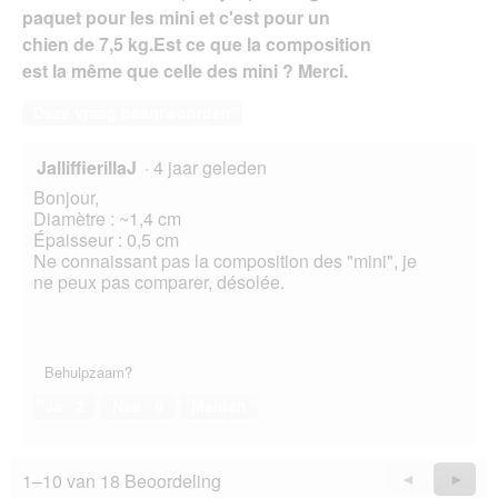
paquet pour les mini et c'est pour un
chien de 7,5 kg.Est ce que la composition
est la même que celle des mini ? Merci.
Deze vraag beantwoorden
JalliffierillaJ
·
4 jaar geleden
Bonjour,
Diamètre : ~1,4 cm
Épaisseur : 0,5 cm
Ne connaissant pas la composition des "mini", je
ne peux pas comparer, désolée.
Behulpzaam?
Ja ·
2
Nee ·
0
Melden
1–10 van 18 Beoordeling
Vorige
◄
Volge
►