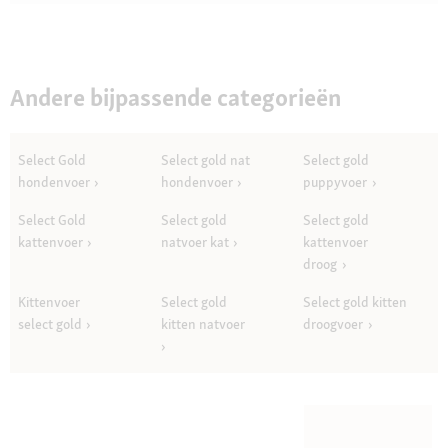
Questions
Quest
Andere bijpassende categorieën
Select Gold
Select gold nat
Select gold
hondenvoer
hondenvoer
puppyvoer
Select Gold
Select gold
Select gold
kattenvoer
natvoer kat
kattenvoer
droog
Kittenvoer
Select gold
Select gold kitten
select gold
kitten natvoer
droogvoer