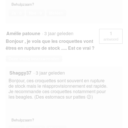
Behulpzaam?
Ja ·
0
Nee ·
0
Melden
Amélie patoune
·
3 jaar geleden
1
antwoord
Bonjour , je vois que les croquettes vont
êtres en rupture de stock ..... Est ce vrai ?
Deze vraag beantwoorden
Shaggy37
·
3 jaar geleden
Bonjour, ces croquettes sont souvent en rupture
de stock mais le réapprovisionnement est rapide.
Je recommande ces croquettes notamment pour
les beagles. (Des estomacs sur pattes 😉)
Behulpzaam?