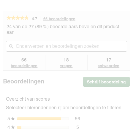
★★★★★
★★★★★
4.7
66 beoordelingen
Met
deze
4.7
24 van de 27 (89 %) beoordelaars bevelen dit product
van
actie
aan
de
navigeert
5
u
Onderwerpen
On
sterren.
naar
en
ϙ
en
Beoordelingen
beoordelingen.
beoordelingen
beo
lezen
van
zoeken
zo
66
18
17
SELECT
beoordelingen
vragen
antwoorden
GOLD
Light
Medium
Beoordelingen
Schrijf beoordeling
.
Adult
Kip
Me
4
dez
kg
Overzicht van scores
act
ope
Selecteer hieronder een rij om beoordelingen te filteren.
u
ee
5
sterren
56
56 beoordelingen met 5 s
Selecteer om beoordelinge
★
mo
4
sterren
5
dia
5 beoordelingen met 4 ste
Selecteer om beoordelingen
★