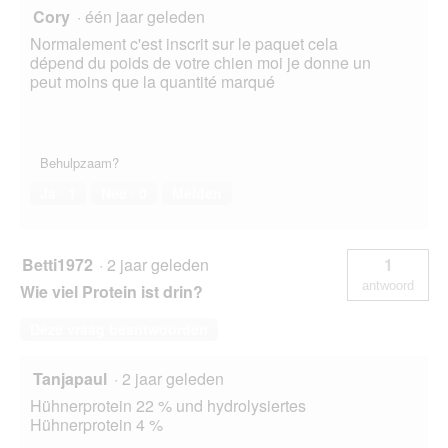
Cory
·
één jaar geleden
Normalement c'est inscrit sur le paquet cela
dépend du poids de votre chien moi je donne un
peut moins que la quantité marqué
Behulpzaam?
Ja ·
1
Nee ·
0
Melden
Betti1972
·
2 jaar geleden
1
antwoord
Wie viel Protein ist drin?
Deze vraag beantwoorden
Tanjapaul
·
2 jaar geleden
Hühnerprotein 22 % und hydrolysiertes
Hühnerprotein 4 %