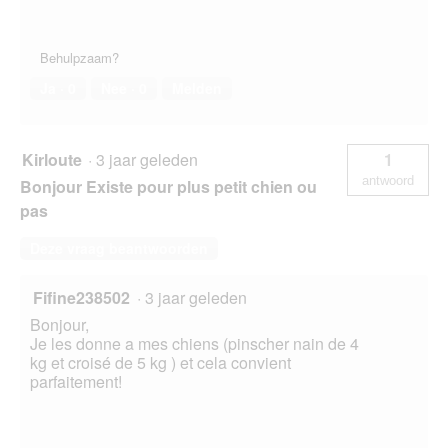
Behulpzaam?
Ja ·
0
Nee ·
0
Melden
Kirloute
·
3 jaar geleden
1
antwoord
Bonjour Existe pour plus petit chien ou
pas
Deze vraag beantwoorden
Fifine238502
·
3 jaar geleden
Bonjour,
Je les donne a mes chiens (pinscher nain de 4
kg et croisé de 5 kg ) et cela convient
parfaitement!