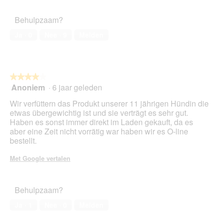
5
van
o
c
het
t
t
Behulpzaam?
huisdier,
o
i
5
1
e
Ja ·
0
Nee ·
9
Melden
van
.
o
5
p
e
n
★★★★★
★★★★★
t
Anoniem
·
6 jaar geleden
u
4
e
van
Wir verfüttern das Produkt unserer 11 jährigen Hündin die
e
5
etwas übergewichtig ist und sie verträgt es sehr gut.
n
sterren.
Haben es sonst immer direkt im Laden gekauft, da es
m
aber eine Zeit nicht vorrätig war haben wir es O-line
o
bestellt.
d
a
Met Google vertalen
a
l
d
Behulpzaam?
i
a
Ja ·
1
Nee ·
0
Melden
l
o