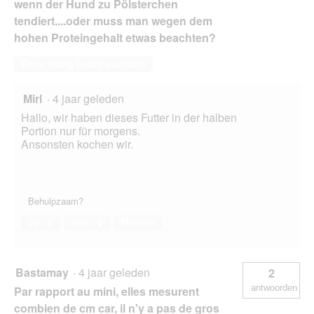
wenn der Hund zu Pölsterchen
tendiert....oder muss man wegen dem
hohen Proteingehalt etwas beachten?
Deze vraag beantwoorden
Mirl
·
4 jaar geleden
Hallo, wir haben dieses Futter in der halben
Portion nur für morgens.
Ansonsten kochen wir.
Behulpzaam?
Ja ·
0
Nee ·
0
Melden
Bastamay
·
4 jaar geleden
2
antwoorden
Par rapport au mini, elles mesurent
combien de cm car, il n'y a pas de gros