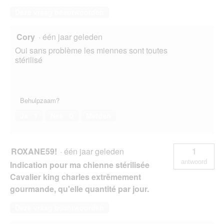
Deze vraag beantwoorden
Cory
·
één jaar geleden
Oui sans problème les miennes sont toutes
stérilisé
Behulpzaam?
Ja ·
1
Nee ·
0
Melden
ROXANE59!
·
één jaar geleden
1
antwoord
Indication pour ma chienne stérilisée
Cavalier king charles extrêmement
gourmande, qu'elle quantité par jour.
Deze vraag beantwoorden