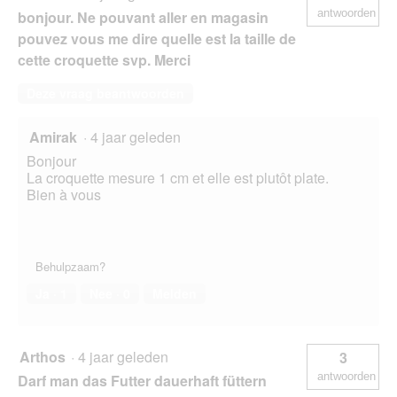
antwoorden
bonjour. Ne pouvant aller en magasin
pouvez vous me dire quelle est la taille de
cette croquette svp. Merci
Deze vraag beantwoorden
Amirak
·
4 jaar geleden
Bonjour
La croquette mesure 1 cm et elle est plutôt plate.
Bien à vous
Behulpzaam?
Ja ·
1
Nee ·
0
Melden
Arthos
·
4 jaar geleden
3
antwoorden
Darf man das Futter dauerhaft füttern