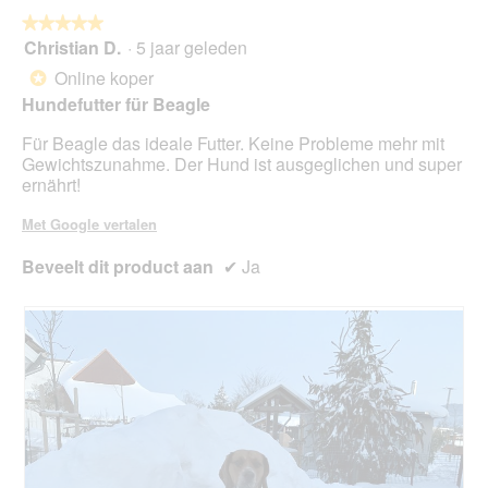
de
volg
★★★★★
★★★★★
kno
Christian D.
·
5 jaar geleden
5
klikt,
van
word
Online koper
*
de
5
onde
Hundefutter für Beagle
sterren.
inho
bijg
Für Beagle das ideale Futter. Keine Probleme mehr mit
Gewichtszunahme. Der Hund ist ausgeglichen und super
ernährt!
Met Google vertalen
Beveelt dit product aan
✔
Ja