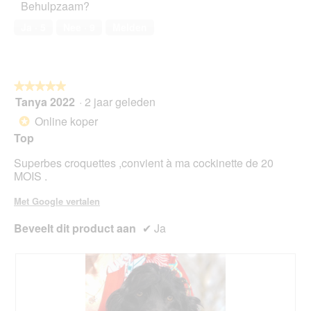
Behulpzaam?
huisdier,
o
i
5
1
e
Ja ·
5
Nee ·
9
Melden
van
.
o
5
p
e
n
★★★★★
★★★★★
t
Tanya 2022
·
2 jaar geleden
u
5
e
van
Online koper
*
e
5
Top
n
sterren.
m
Superbes croquettes ,convient à ma cockinette de 20
o
MOIS .
d
a
Met Google vertalen
a
l
Beveelt dit product aan
✔
Ja
d
i
a
l
o
o