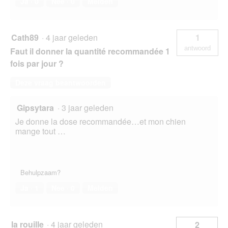
Ja ·
0
Nee ·
0
Melden
Cath89
·
4 jaar geleden
1
antwoord
Faut il donner la quantité recommandée 1
fois par jour ?
Deze vraag beantwoorden
Gipsytara
·
3 jaar geleden
Je donne la dose recommandée…et mon chien
mange tout …
Behulpzaam?
Ja ·
1
Nee ·
0
Melden
la rouille
·
4 jaar geleden
2