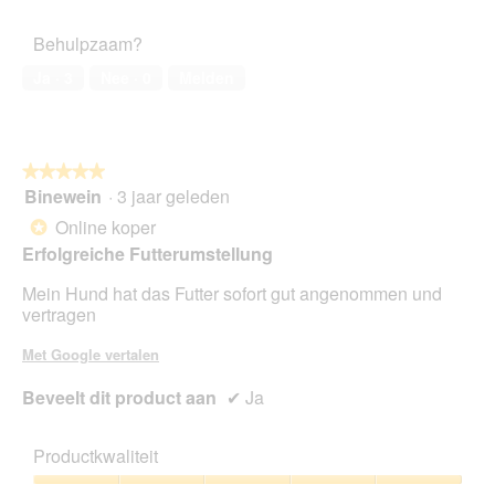
5
van
het
Behulpzaam?
huisdier,
5
Ja ·
3
Nee ·
0
Melden
van
5
★★★★★
★★★★★
Binewein
·
3 jaar geleden
5
van
Online koper
*
5
Erfolgreiche Futterumstellung
sterren.
Mein Hund hat das Futter sofort gut angenommen und
vertragen
Met Google vertalen
Beveelt dit product aan
✔
Ja
Productkwaliteit
Productkwaliteit,