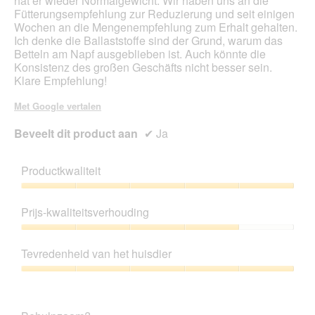
hat er wieder Normalgewicht. Wir haben uns an die
Fütterungsempfehlung zur Reduzierung und seit einigen
Wochen an die Mengenempfehlung zum Erhalt gehalten.
Ich denke die Ballaststoffe sind der Grund, warum das
Betteln am Napf ausgeblieben ist. Auch könnte die
Konsistenz des großen Geschäfts nicht besser sein.
Klare Empfehlung!
Met Google vertalen
Beveelt dit product aan
✔
Ja
Productkwaliteit
Productkwaliteit,
5
Prijs-kwaliteitsverhouding
van
5
Prijs-
kwaliteitsverhouding,
Tevredenheid van het huisdier
4
van
Tevredenheid
5
van
het