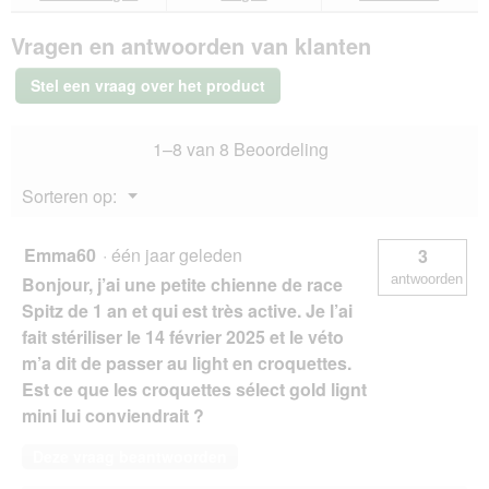
van
antwoorden
ant
SELECT
Vragen en antwoorden van klanten
GOLD
Light
Mini
Stel een vraag over het product
Adult
Kip
2,5kg
1–8 van 8 Beoordeling
Menu
Sorteren op:
▼
Emma60
·
één jaar geleden
3
antwoorden
Bonjour, j’ai une petite chienne de race
Spitz de 1 an et qui est très active. Je l’ai
fait stériliser le 14 février 2025 et le véto
m’a dit de passer au light en croquettes.
Est ce que les croquettes sélect gold lignt
mini lui conviendrait ?
Deze vraag beantwoorden