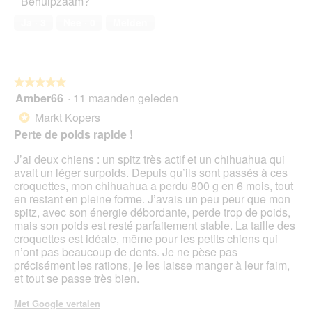
Behulpzaam?
huisdier,
5
Ja ·
3
Nee ·
0
Melden
van
5
★★★★★
★★★★★
Amber66
·
11 maanden geleden
5
van
Markt Kopers
*
5
Perte de poids rapide !
sterren.
J’ai deux chiens : un spitz très actif et un chihuahua qui
avait un léger surpoids. Depuis qu’ils sont passés à ces
croquettes, mon chihuahua a perdu 800 g en 6 mois, tout
en restant en pleine forme. J’avais un peu peur que mon
spitz, avec son énergie débordante, perde trop de poids,
mais son poids est resté parfaitement stable. La taille des
croquettes est idéale, même pour les petits chiens qui
n’ont pas beaucoup de dents. Je ne pèse pas
précisément les rations, je les laisse manger à leur faim,
et tout se passe très bien.
Met Google vertalen