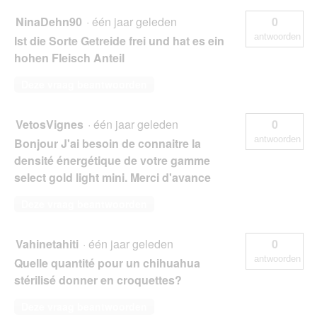
NinaDehn90
·
één jaar geleden
0
antwoorden
Ist die Sorte Getreide frei und hat es ein
hohen Fleisch Anteil
Deze vraag beantwoorden
VetosVignes
·
één jaar geleden
0
antwoorden
Bonjour J'ai besoin de connaitre la
densité énergétique de votre gamme
select gold light mini. Merci d'avance
Deze vraag beantwoorden
Vahinetahiti
·
één jaar geleden
0
antwoorden
Quelle quantité pour un chihuahua
stérilisé donner en croquettes?
Deze vraag beantwoorden