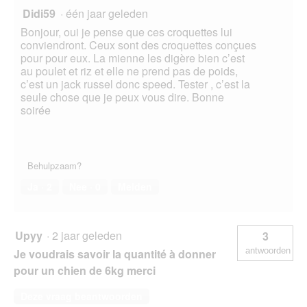
Didi59
·
één jaar geleden
Bonjour, oui je pense que ces croquettes lui
conviendront. Ceux sont des croquettes conçues
pour pour eux. La mienne les digère bien c’est
au poulet et riz et elle ne prend pas de poids,
c’est un jack russel donc speed. Tester , c’est la
seule chose que je peux vous dire. Bonne
soirée
Behulpzaam?
Ja ·
2
Nee ·
0
Melden
Upyy
·
2 jaar geleden
3
antwoorden
Je voudrais savoir la quantité à donner
pour un chien de 6kg merci
Deze vraag beantwoorden