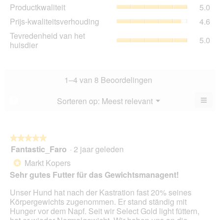
Pro
Productkwaliteit
5.0
sco
gem
is
Prij
Prijs-kwaliteitsverhouding
4.6
sco
5
kwa
is
Tev
Tevredenheid van het
va
gem
5.0
5
va
huisdier
5.
sco
va
het
is
5.
hui
4.6
gem
va
sco
1–4 van 8 Beoordelingen
5.
is
5
≡
Menu
Sorteren op:
Meest relevant
?
▼
va
Als
5.
u
op
de
volg
★★★★★
★★★★★
kno
Fantastic_Faro
·
2 jaar geleden
5
klikt,
van
word
Markt Kopers
*
de
5
onde
Sehr gutes Futter für das Gewichtsmanagent!
sterren.
inho
bijg
Unser Hund hat nach der Kastration fast 20% seines
Körpergewichts zugenommen. Er stand ständig mit
Hunger vor dem Napf. Seit wir Select Gold light füttern,