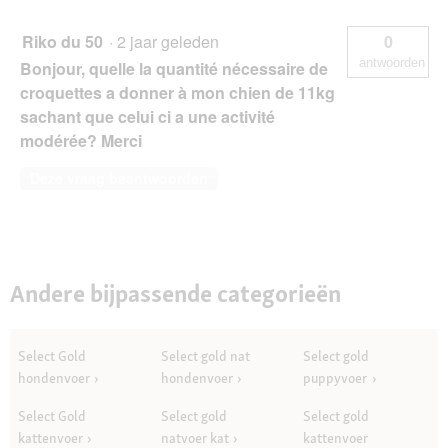
Riko du 50
·
2 jaar geleden
0
antwoorden
Bonjour, quelle la quantité nécessaire de
croquettes a donner à mon chien de 11kg
sachant que celui ci a une activité
modérée? Merci
Deze vraag beantwoorden
Andere bijpassende categorieën
Select Gold
Select gold nat
Select gold
hondenvoer
hondenvoer
puppyvoer
Select Gold
Select gold
Select gold
kattenvoer
natvoer kat
kattenvoer