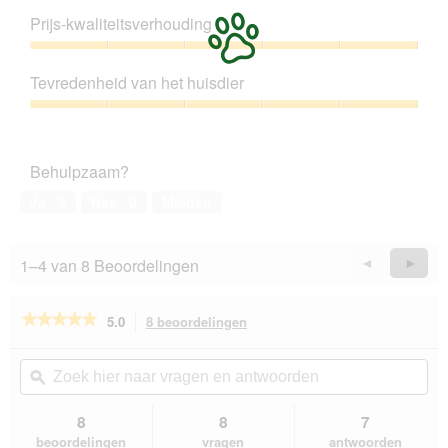
5
Prijs-kwaliteitsverhouding
van
5
Prijs-
kwaliteitsverhouding,
Tevredenheid van het huisdier
5
van
Tevredenheid
5
van
het
Behulpzaam?
huisdier,
5
Ja ·
3
Nee ·
0
Melden
van
5
1–4 van 8 Beoordelingen
Vorige
◄
Volge
►
Reviews
Revie
★★★★★
★★★★★
5.0
8 beoordelingen
Met
deze
5
van
actie
Zoek
Zo
de
navigeert
hier
ϙ
hie
5
u
naar
naa
sterren.
naar
vragen
vra
8
8
7
Beoordelingen
beoordelingen.
en
en
lezen
beoordelingen
vragen
antwoorden