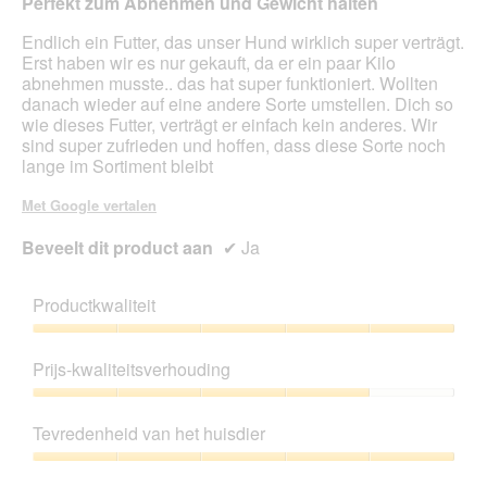
Perfekt zum Abnehmen und Gewicht halten
sterren.
Endlich ein Futter, das unser Hund wirklich super verträgt.
Erst haben wir es nur gekauft, da er ein paar Kilo
abnehmen musste.. das hat super funktioniert. Wollten
danach wieder auf eine andere Sorte umstellen. Dich so
wie dieses Futter, verträgt er einfach kein anderes. Wir
sind super zufrieden und hoffen, dass diese Sorte noch
lange im Sortiment bleibt
Met Google vertalen
Beveelt dit product aan
✔
Ja
Productkwaliteit
Productkwaliteit,
5
Prijs-kwaliteitsverhouding
van
5
Prijs-
kwaliteitsverhouding,
Tevredenheid van het huisdier
4
van
Tevredenheid