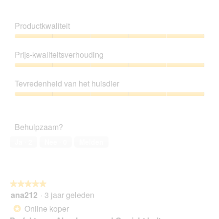
Productkwaliteit
Productkwaliteit,
5
Prijs-kwaliteitsverhouding
van
5
Prijs-
kwaliteitsverhouding,
Tevredenheid van het huisdier
5
van
Tevredenheid
5
van
het
Behulpzaam?
huisdier,
5
Ja ·
2
Nee ·
0
Melden
van
5
★★★★★
★★★★★
ana212
·
3 jaar geleden
5
van
Online koper
*
5