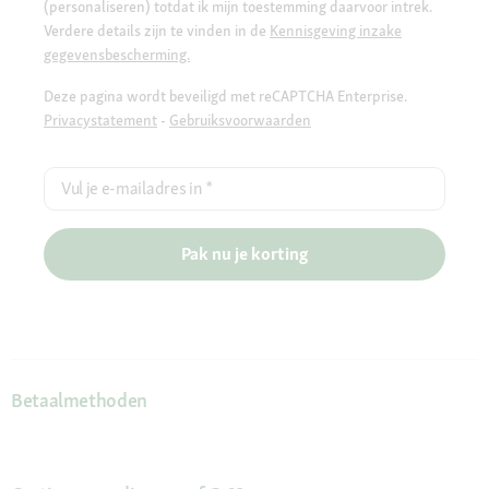
(personaliseren) totdat ik mijn toestemming daarvoor intrek.
Verdere details zijn te vinden in de
Kennisgeving inzake
gegevensbescherming.
Deze pagina wordt beveiligd met reCAPTCHA Enterprise.
Privacystatement
-
Gebruiksvoorwaarden
Vul je e-mailadres in
*
Pak nu je korting
Betaalmethoden