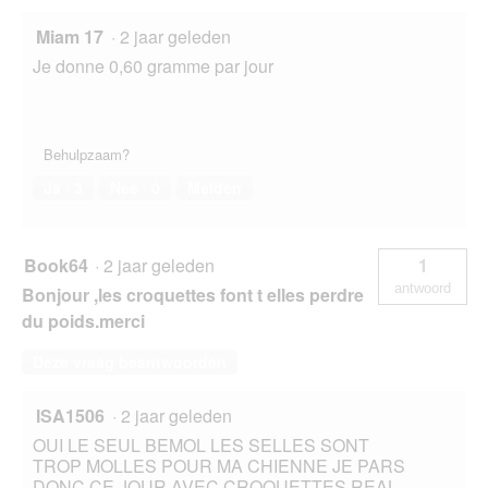
Miam 17
·
2 jaar geleden
Je donne 0,60 gramme par jour
Behulpzaam?
Ja ·
3
Nee ·
0
Melden
Book64
·
2 jaar geleden
1
antwoord
Bonjour ,les croquettes font t elles perdre
du poids.merci
Deze vraag beantwoorden
ISA1506
·
2 jaar geleden
OUI LE SEUL BEMOL LES SELLES SONT
TROP MOLLES POUR MA CHIENNE JE PARS
DONC CE JOUR AVEC CROQUETTES REAL