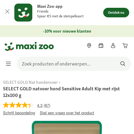
Maxi Zoo-app
Friends:
Ontdek nu
Spaar €5 met de stempelkaart
-10% voor nieuwe klanten
SELECT GOLD Nat hondenvoer
SELECT GOLD natvoer hond Sensitive Adult Kip met rijst
12x100 g
4.3
(67)
Schrijf beoordeling
Stel een vraag over het product