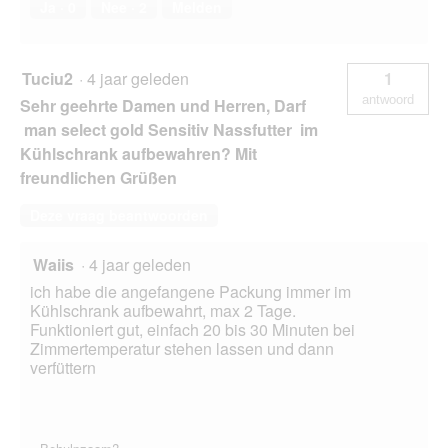
Ja ·
0
Nee ·
2
Melden
Tuciu2
·
4 jaar geleden
1
antwoord
Sehr geehrte Damen und Herren, Darf
man select gold Sensitiv Nassfutter im
Kühlschrank aufbewahren? Mit
freundlichen Grüßen
Deze vraag beantwoorden
Waiis
·
4 jaar geleden
ich habe die angefangene Packung immer im
Kühlschrank aufbewahrt, max 2 Tage.
Funktioniert gut, einfach 20 bis 30 Minuten bei
Zimmertemperatur stehen lassen und dann
verfüttern