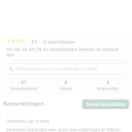
★★★★★
★★★★★
4.3
67 beoordelingen
Met
deze
4.3
34 van de 43 (79 %) beoordelaars bevelen dit product
van
actie
aan
de
navigeert
5
u
Onderwerpen
On
sterren.
naar
en
ϙ
en
Beoordelingen
beoordelingen.
beoordelingen
beo
lezen
van
zoeken
zo
67
8
4
SELECT
beoordelingen
vragen
antwoorden
GOLD
natvoer
hond
Beoordelingen
Schrijf beoordeling
.
Sensitive
Adult
Me
Kip
dez
met
Overzicht van scores
act
rijst
ope
12x100
Selecteer hieronder een rij om beoordelingen te filteren.
u
g