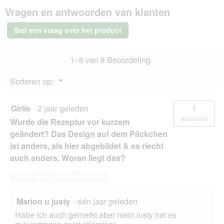
SELECT
.
Vragen en antwoorden van klanten
GOLD
natvoer
hond
Stel een vraag over het product
Sensitive
Adult
Kip
1–8 van 8 Beoordeling
met
rijst
12x100
Menu
Sorteren op:
g
▼
Girlie
·
2 jaar geleden
1
antwoord
Wurde die Rezeptur vor kurzem
geändert? Das Design auf dem Päckchen
ist anders, als hier abgebildet & es riecht
auch anders. Woran liegt das?
Deze vraag beantwoorden
Marion u justy
·
één jaar geleden
Habe ich auch gemerkt aber mein iusty hat es