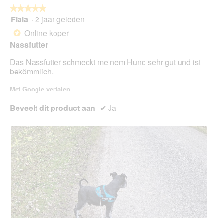
n
o
★★★★★
★★★★★
t
g
Fiala
·
2 jaar geleden
u
5
v
e
van
Online koper
*
e
e
5
Nassfutter
n
n
sterren.
s
m
Das Nassfutter schmeckt meinem Hund sehr gut und ist
t
o
bekömmlich.
e
d
r
a
Met Google vertalen
.
a
l
Beveelt dit product aan
✔
Ja
d
i
a
l
o
o
g
v
e
n
s
t