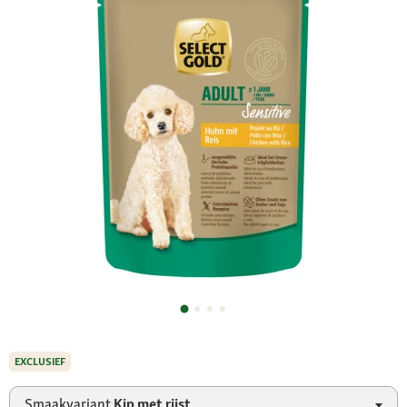
EXCLUSIEF
Smaakvariant
Kip met rijst