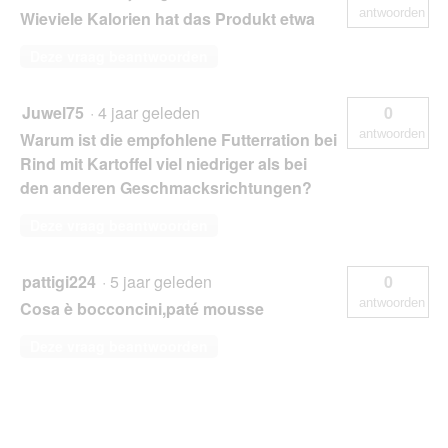
antwoorden
Wieviele Kalorien hat das Produkt etwa
Deze vraag beantwoorden
Juwel75
·
4 jaar geleden
0
antwoorden
Warum ist die empfohlene Futterration bei
Rind mit Kartoffel viel niedriger als bei
den anderen Geschmacksrichtungen?
Deze vraag beantwoorden
pattigi224
·
5 jaar geleden
0
antwoorden
Cosa è bocconcini,paté mousse
Deze vraag beantwoorden