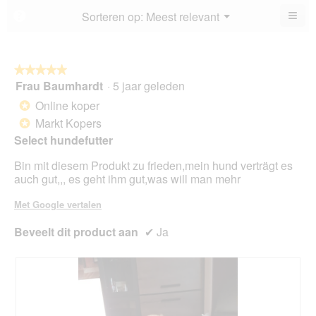
4.2
≡
Menu
Sorteren op:
Meest relevant
?
▼
va
Als
5.
u
op
de
volg
★★★★★
★★★★★
kno
Frau Baumhardt
·
5 jaar geleden
5
klikt,
van
word
Online koper
*
de
5
onde
Markt Kopers
*
sterren.
inho
Select hundefutter
bijg
Bin mit diesem Produkt zu frieden,mein hund verträgt es
auch gut,,, es geht ihm gut,was will man mehr
Met Google vertalen
Beveelt dit product aan
✔
Ja