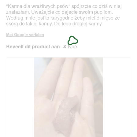
s
m
"Karma dla wrażliwych psów" spójrzcie co dziś w niej
t
o
znalazłam. Uważajcie co dajecie swoim pupilom.
e
d
Według mnie jest to karygodne żeby mielić mięso ze
r
a
skórą do takiej karmy. Do tego drogiej karmy
.
a
l
Met Google vertalen
d
i
Beveelt dit product aan
✘
Nee
a
l
o
o
g
v
e
n
s
t
e
r
.