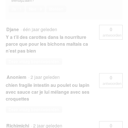
Behulpzaam?
Ja ·
1
Nee ·
0
Melden
Djane
·
één jaar geleden
0
antwoorden
Y a t’il des carottes dans la nourriture
parce que pour les bichons maltais ca
n’est pas bien
Deze vraag beantwoorden
Anoniem
·
2 jaar geleden
0
antwoorden
chien fragile intestin au poulet ou lapin
avec sauce car je lui mélange avec ses
croquettes
Deze vraag beantwoorden
Richimichi
·
2 jaar geleden
0