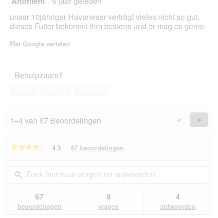
Anoniem
·
6 jaar geleden
u
e
van
unser 10jähriger Havaneser verträgt vieles nicht so gut,
e
5
dieses Futter bekommt ihm bestens und er mag es gerne
n
sterren.
m
Met Google vertalen
o
d
a
Behulpzaam?
a
l
Ja ·
6
Nee ·
0
Melden
d
i
a
1–4 van 67 Beoordelingen
Vorige
◄
Volge
►
l
o
Reviews
Revie
o
★★★★★
★★★★★
4.3
67 beoordelingen
Met
g
deze
v
4.3
van
actie
e
Zoek
Zo
de
navigeert
n
hier
ϙ
hie
5
u
s
naar
naa
sterren.
naar
t
vragen
vra
67
8
4
Beoordelingen
beoordelingen.
e
en
en
lezen
beoordelingen
vragen
antwoorden
van
r
antwoorden
ant