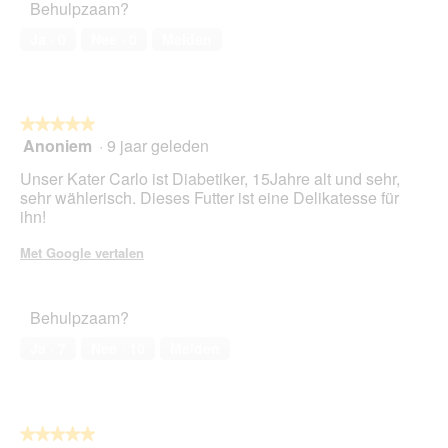
Behulpzaam?
huisdier,
o
i
5
1
e
Ja ·
0
Nee ·
0
Melden
van
.
o
5
p
e
n
★★★★★
★★★★★
t
Anoniem
·
9 jaar geleden
u
5
e
van
Unser Kater Carlo ist Diabetiker, 15Jahre alt und sehr,
e
5
sehr wählerisch. Dieses Futter ist eine Delikatesse für
n
sterren.
ihn!
m
o
Met Google vertalen
d
a
a
Behulpzaam?
l
d
Ja ·
7
Nee ·
10
Melden
i
a
l
o
o
★★★★★
★★★★★