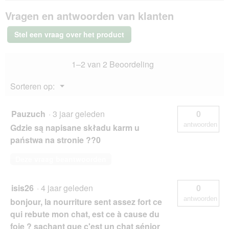
SELECT
Vragen en antwoorden van klanten
GOLD
Senior
Acceptatie
Stel een vraag over het product
+7
48x85
g
1–2 van 2 Beoordeling
Menu
Sorteren op:
▼
Pauzuch
·
3 jaar geleden
0
antwoorden
Gdzie są napisane składu karm u
państwa na stronie ??0
Deze vraag beantwoorden
isis26
·
4 jaar geleden
0
antwoorden
bonjour, la nourriture sent assez fort ce
qui rebute mon chat, est ce à cause du
foie ? sachant que c'est un chat sénior