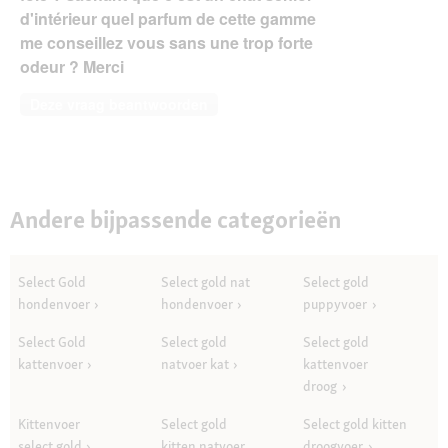
d'intérieur quel parfum de cette gamme
me conseillez vous sans une trop forte
odeur ? Merci
Deze vraag beantwoorden
Andere bijpassende categorieën
Select Gold
Select gold nat
Select gold
hondenvoer
hondenvoer
puppyvoer
Select Gold
Select gold
Select gold
kattenvoer
natvoer kat
kattenvoer
droog
Kittenvoer
Select gold
Select gold kitten
select gold
kitten natvoer
droogvoer