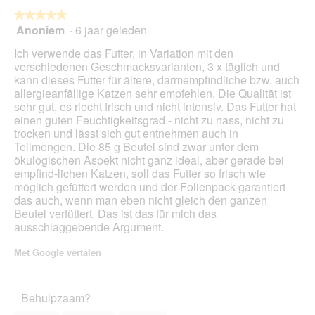
de
volg
★★★★★
★★★★★
kno
Anoniem
·
6 jaar geleden
5
klikt,
van
word
Ich verwende das Futter, in Variation mit den
de
5
onde
verschiedenen Geschmacksvarianten, 3 x täglich und
sterren.
inho
kann dieses Futter für ältere, darmempfindliche bzw. auch
bijg
allergieanfällige Katzen sehr empfehlen. Die Qualität ist
sehr gut, es riecht frisch und nicht intensiv. Das Futter hat
einen guten Feuchtigkeitsgrad - nicht zu nass, nicht zu
trocken und lässt sich gut entnehmen auch in
Teilmengen. Die 85 g Beutel sind zwar unter dem
ökulogischen Aspekt nicht ganz ideal, aber gerade bei
empfind-lichen Katzen, soll das Futter so frisch wie
möglich gefüttert werden und der Folienpack garantiert
das auch, wenn man eben nicht gleich den ganzen
Beutel verfüttert. Das ist das für mich das
ausschlaggebende Argument.
Met Google vertalen
Behulpzaam?