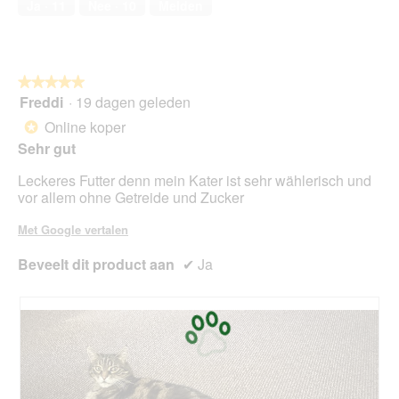
Ja ·
11
Nee ·
10
Melden
★★★★★
★★★★★
Freddi
·
19 dagen geleden
5
van
Online koper
*
5
Sehr gut
sterren.
Leckeres Futter denn mein Kater ist sehr wählerisch und
vor allem ohne Getreide und Zucker
Met Google vertalen
Beveelt dit product aan
✔
Ja