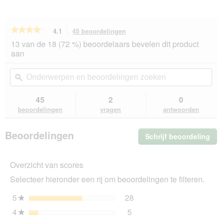
★★★★★
★★★★★
4.1
45 beoordelingen
Met
deze
4.1
13 van de 18 (72 %) beoordelaars bevelen dit product
van
actie
aan
de
navigeert
5
u
Onderwerpen
On
sterren.
naar
en
ϙ
en
Beoordelingen
beoordelingen.
beoordelingen
beo
lezen
van
zoeken
zo
45
2
0
SELECT
beoordelingen
vragen
antwoorden
GOLD
Senior
Acceptatie
Beoordelingen
Schrijf beoordeling
.
+7
48x85
Me
g
dez
Overzicht van scores
act
ope
Selecteer hieronder een rij om beoordelingen te filteren.
u
ee
5
sterren
28
28 beoordelingen met 5 s
Selecteer om beoordelinge
★
mo
4
sterren
5
dia
5 beoordelingen met 4 ste
Selecteer om beoordelingen
★