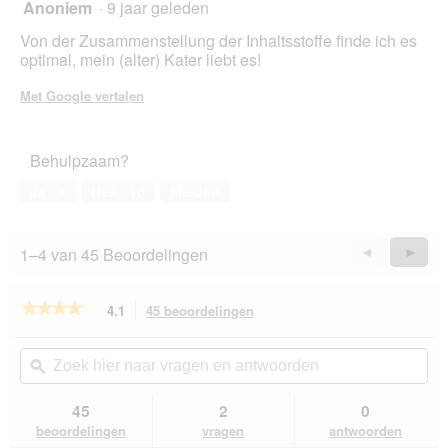
g
Anoniem
·
9 jaar geleden
5
v
van
Von der Zusammenstellung der Inhaltsstoffe finde ich es
e
5
optimal, mein (alter) Kater liebt es!
n
sterren.
s
Met Google vertalen
t
e
r
.
Behulpzaam?
Ja ·
4
Nee ·
10
Melden
1–4 van 45 Beoordelingen
Vorige
◄
Volge
►
Reviews
Revie
★★★★★
★★★★★
4.1
45 beoordelingen
Met
deze
4.1
van
actie
Zoek
Zo
de
navigeert
hier
ϙ
hie
5
u
naar
naa
sterren.
naar
vragen
vra
45
2
0
Beoordelingen
beoordelingen.
en
en
lezen
beoordelingen
vragen
antwoorden
van
antwoorden
ant