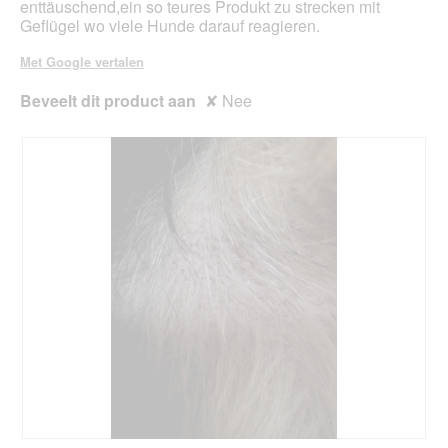
enttäuschend,ein so teures Produkt zu strecken mit
g
Geflügel wo viele Hunde darauf reagieren.
v
e
Met Google vertalen
n
s
Beveelt dit product aan
✘
Nee
t
e
r
.