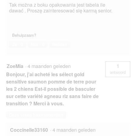
Tak można z boku opakowania jest tabela ile
dawać . Proszę zainteresować się karmą senior.
Behulpzaam?
Ja ·
0
Nee ·
0
Melden
ZoeMia
·
4 maanden geleden
1
antwoord
Bonjour, j’ai acheté les sélect gold
sensitive saumon pomme de terre pour
les 2 chiens Est-il possible de basculer
sur cette variété agneau riz sans faire de
transition ? Merci à vous.
Deze vraag beantwoorden
Coccinelle33160
·
4 maanden geleden