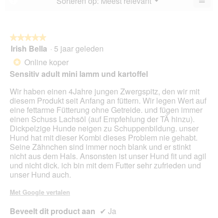
Sorteren op:
Meest relevant
▼
va
Als
5.
u
op
de
volg
★★★★★
★★★★★
kno
Irish Bella
·
5 jaar geleden
5
klikt,
van
word
Online koper
*
de
5
onde
Sensitiv adult mini lamm und kartoffel
sterren.
inho
bijg
Wir haben einen 4Jahre jungen Zwergspitz, den wir mit
diesem Produkt seit Anfang an füttern. Wir legen Wert auf
eine fettarme Fütterung ohne Getreide. und fügen immer
einen Schuss Lachsöl (auf Empfehlung der TÄ hinzu).
Dickpelzige Hunde neigen zu Schuppenbildung. unser
Hund hat mit dieser Kombi dieses Problem nie gehabt.
Seine Zähnchen sind immer noch blank und er stinkt
nicht aus dem Hals. Ansonsten ist unser Hund fit und agil
und nicht dick. ich bin mit dem Futter sehr zufrieden und
unser Hund auch.
Met Google vertalen
Beveelt dit product aan
✔
Ja