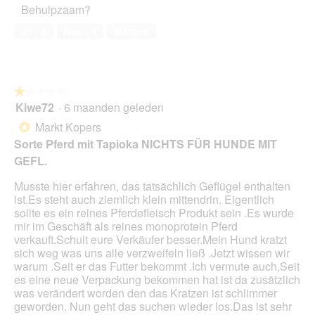
t
t
Behulpzaam?
l
huisdier,
o
i
d
5
3
e
Ja ·
6
Nee ·
3
Melden
i
van
.
o
a
5
p
l
e
o
n
o
★★★★★
★★★★★
t
g
Kiwe72
·
6 maanden geleden
u
1
v
e
van
Markt Kopers
*
e
e
5
Sorte Pferd mit Tapioka NICHTS FÜR HUNDE MIT
n
n
sterren.
s
GEFL.
m
t
o
e
Musste hier erfahren, das tatsächlich Geflügel enthalten
d
r
ist.Es steht auch ziemlich klein mittendrin. Eigentlich
a
.
sollte es ein reines Pferdefleisch Produkt sein .Es wurde
a
mir im Geschäft als reines monoprotein Pferd
l
verkauft.Schult eure Verkäufer besser.Mein Hund kratzt
d
sich weg was uns alle verzweifeln ließ .Jetzt wissen wir
i
warum .Seit er das Futter bekommt .Ich vermute auch,Seit
a
es eine neue Verpackung bekommen hat ist da zusätzlich
l
was verändert worden den das Kratzen ist schlimmer
o
geworden. Nun geht das suchen wieder los.Das ist sehr
o