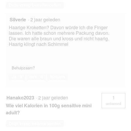
Deze vraag beantwoorden
Silverle
·
2 jaar geleden
Haarige Kroketten? Davon würde ich die Finger
lassen. Ich hatte schon mehrere Packung davon.
Die waren alle braun und kross und nicht haarig.
Haarig klingt nach Schimmel
Behulpzaam?
Ja ·
0
Nee ·
0
Melden
Hanako2023
·
2 jaar geleden
1
antwoord
Wie viel Kalorien in 100g sensitive mini
adult?
Deze vraag beantwoorden