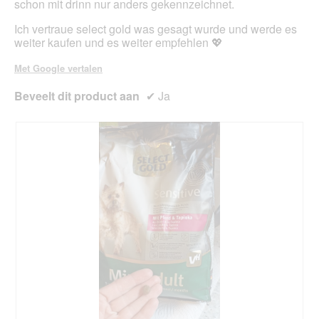
schon mit drinn nur anders gekennzeichnet.
d
i
Ich vertraue select gold was gesagt wurde und werde es
a
weiter kaufen und es weiter empfehlen 💖
l
o
Met Google vertalen
o
g
Beveelt dit product aan
✔
Ja
v
e
n
s
t
e
r
.