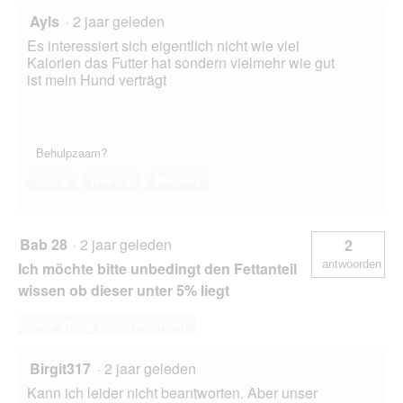
Ayls
·
2 jaar geleden
Es interessiert sich eigentlich nicht wie viel
Kalorien das Futter hat sondern vielmehr wie gut
ist mein Hund verträgt
Behulpzaam?
Ja ·
0
Nee ·
2
Melden
Bab 28
·
2 jaar geleden
2
antwoorden
Ich möchte bitte unbedingt den Fettanteil
wissen ob dieser unter 5% liegt
Deze vraag beantwoorden
Birgit317
·
2 jaar geleden
Kann ich leider nicht beantworten. Aber unser