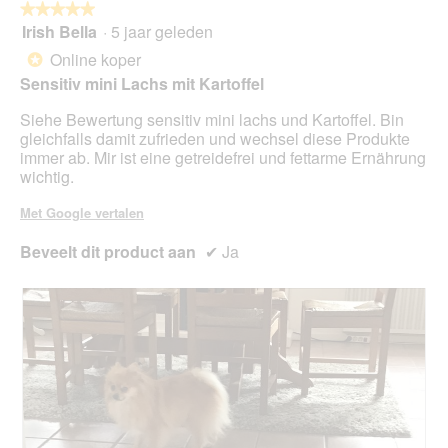
o
★★★★★
★★★★★
t
g
Irish Bella
·
5 jaar geleden
u
5
v
e
van
Online koper
*
e
e
5
Sensitiv mini Lachs mit Kartoffel
n
n
sterren.
s
m
Siehe Bewertung sensitiv mini lachs und Kartoffel. Bin
t
o
gleichfalls damit zufrieden und wechsel diese Produkte
e
d
immer ab. Mir ist eine getreidefrei und fettarme Ernährung
r
a
wichtig.
.
a
l
Met Google vertalen
d
i
Beveelt dit product aan
✔
Ja
a
l
o
o
g
v
e
n
s
t