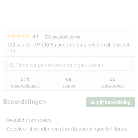
★★★★★
★★★★★
4.7
374 beoordelingen
Met
deze
4.7
178 van de 197 (90 %) beoordelaars bevelen dit product
van
actie
aan
de
navigeert
5
u
Onderwerpen
On
sterren.
naar
en
ϙ
en
Beoordelingen
beoordelingen.
beoordelingen
beo
lezen
van
zoeken
zo
374
68
55
SELECT
beoordelingen
vragen
antwoorden
GOLD
Sensitive
droogvoer
Beoordelingen
Schrijf beoordeling
.
hond
Mini
Me
Lam
dez
en
Overzicht van scores
act
rijst
ope
4
Selecteer hieronder een rij om beoordelingen te filteren.
u
kg
ee