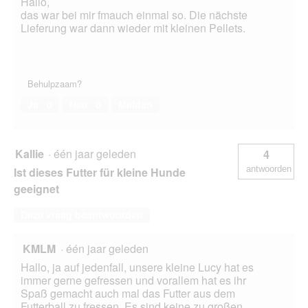
Hallo,
das war bei mir fmauch einmal so. Die nächste
Lieferung war dann wieder mit kleinen Pellets.
Behulpzaam?
Ja ·
0
Nee ·
0
Melden
Kallie
·
één jaar geleden
4
antwoorden
Ist dieses Futter für kleine Hunde
geeignet
Deze vraag beantwoorden
KMLM
·
één jaar geleden
Hallo, ja auf jedenfall, unsere kleine Lucy hat es
immer gerne gefressen und vorallem hat es ihr
Spaß gemacht auch mal das Futter aus dem
Futterball zu fressen. Es sind keine zu großen