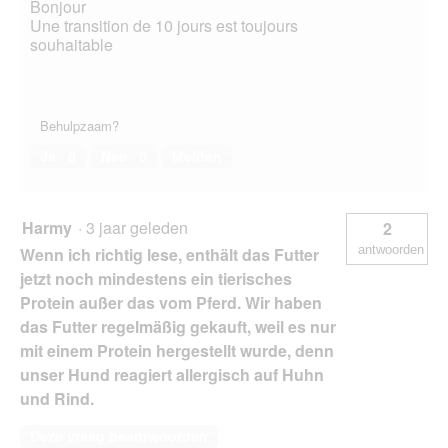
Bonjour
Une transition de 10 jours est toujours
souhaitable
Behulpzaam?
Ja ·
0
Nee ·
0
Melden
Harmy
·
3 jaar geleden
2
antwoorden
Wenn ich richtig lese, enthält das Futter
jetzt noch mindestens ein tierisches
Protein außer das vom Pferd. Wir haben
das Futter regelmäßig gekauft, weil es nur
mit einem Protein hergestellt wurde, denn
unser Hund reagiert allergisch auf Huhn
und Rind.
Deze vraag beantwoorden