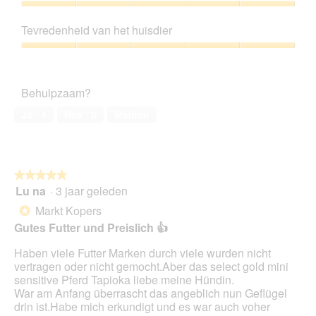
e
l
d
n
5
Prijs-
n
i
e
s
kwaliteitsverhouding,
m
n
z
Tevredenheid van het huisdier
t
5
o
g
e
e
van
d
Tevredenheid
f
a
r
5
a
van
o
c
.
a
het
t
t
Behulpzaam?
l
huisdier,
o
i
d
5
3
e
Ja ·
4
Nee ·
0
Melden
i
van
.
o
a
5
p
l
e
o
n
o
★★★★★
★★★★★
t
g
Lu na
·
3 jaar geleden
u
5
v
e
van
Markt Kopers
*
e
e
5
Gutes Futter und Preislich 👍
n
n
sterren.
s
m
Haben viele Futter Marken durch viele wurden nicht
t
o
vertragen oder nicht gemocht.Aber das select gold mini
e
d
sensitive Pferd Tapioka liebe meine Hündin.
r
a
War am Anfang überrascht das angeblich nun Geflügel
.
a
drin ist.Habe mich erkundigt und es war auch voher
l