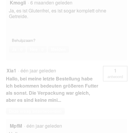
Kmogli
·
6 maanden geleden
Ja, es ist Glutenfrei, es ist sogar komplett ohne
Getreide.
Behulpzaam?
Ja ·
0
Nee ·
0
Melden
Xia1
·
één jaar geleden
1
antwoord
Hallo, bei meine letzte Bestellung habe
ich bekommen bedeuten größeren Futter
als sonst. Die Verpackung war gleich,
aber es sind keine mini...
Deze vraag beantwoorden
MpfM
·
één jaar geleden