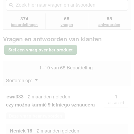
s
n
de
navigeert
hier
ϙ
hie
t
m
5
u
naar
naa
S
o
sterren.
naar
vragen
vra
374
68
55
Beoordelingen
p
d
beoordelingen.
en
en
lezen
beoordelingen
vragen
antwoorden
u
a
van
antwoorden
ant
r
a
SELECT
e
l
Vragen en antwoorden van klanten
GOLD
n
d
Sensitive
i
droogvoer
Stel een vraag over het product
hond
a
Mini
l
Lam
o
1–10 van 68 Beoordeling
en
o
rijst
g
4
Menu
Sorteren op:
kg
v
▼
e
n
ewa333
·
2 maanden geleden
1
s
antwoord
czy można karmić 9 letniego sznaucera
t
e
Deze vraag beantwoorden
r
.
Heniek 18
·
2 maanden geleden