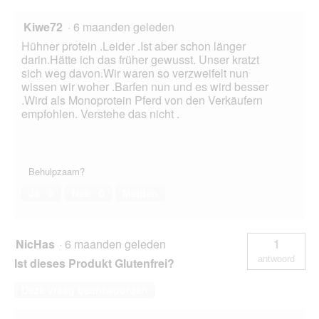
Kiwe72
·
6 maanden geleden
Hühner protein .Leider .Ist aber schon länger
darin.Hätte ich das früher gewusst. Unser kratzt
sich weg davon.Wir waren so verzweifelt nun
wissen wir woher .Barfen nun und es wird besser
.Wird als Monoprotein Pferd von den Verkäufern
empfohlen. Verstehe das nicht .
Behulpzaam?
Ja ·
0
Nee ·
0
Melden
NicHas
·
6 maanden geleden
1
antwoord
Ist dieses Produkt Glutenfrei?
Deze vraag beantwoorden