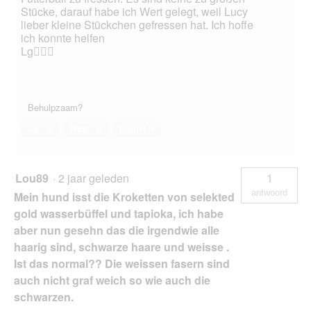
Stücke, darauf habe ich Wert gelegt, weil Lucy
lieber kleine Stückchen gefressen hat. Ich hoffe
ich konnte helfen
Lg🙋🏼‍♀️
Behulpzaam?
Ja ·
0
Nee ·
0
Melden
Lou89
·
2 jaar geleden
1
antwoord
Mein hund isst die Kroketten von selekted
gold wasserbüffel und tapioka, ich habe
aber nun gesehn das die irgendwie alle
haarig sind, schwarze haare und weisse .
Ist das normal?? Die weissen fasern sind
auch nicht graf weich so wie auch die
schwarzen.