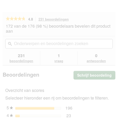
★★★★★
★★★★★
4.8
231 beoordelingen
Met
deze
4.8
172 van de 176 (98 %) beoordelaars bevelen dit product
van
actie
aan
de
navigeert
5
u
Onderwerpen
On
sterren.
naar
en
ϙ
en
Beoordelingen
beoordelingen.
beoordelingen
beo
lezen
van
zoeken
zo
231
1
0
Sheba
beoordelingen
vraag
antwoorden
Classics
in
paté
Beoordelingen
Schrijf beoordeling
.
22
x
Me
85
dez
g
Overzicht van scores
act
Gevogelte
ope
Cocktail
Selecteer hieronder een rij om beoordelingen te filteren.
u
22x85
g
ee
5
sterren
196
196 beoordelingen met 5
Selecteer om beoordeling
★
mo
4
sterren
23
dia
23 beoordelingen met 4 s
Selecteer om beoordelinge
★