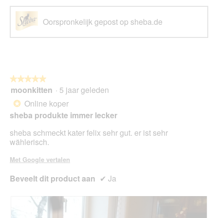
Oorspronkelijk gepost op sheba.de
★★★★★
★★★★★
moonkitten
·
5 jaar geleden
5
van
Online koper
*
5
sheba produkte immer lecker
sterren.
sheba schmeckt kater felix sehr gut. er ist sehr
wählerisch.
Met Google vertalen
Beveelt dit product aan
✔
Ja