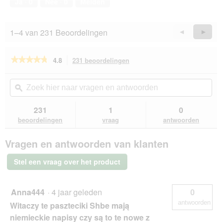
Ja ·
0
Nee ·
0
Melden
van
.
o
5
p
e
1–4 van 231 Beoordelingen
Vorige
◄
Volge
►
n
Reviews
Revie
t
u
★★★★★
★★★★★
4.8
231 beoordelingen
Met
e
deze
4.8
e
van
actie
Zoek
Zo
n
de
navigeert
hier
ϙ
hie
m
5
u
naar
naa
o
sterren.
naar
vragen
vra
231
1
0
Beoordelingen
d
beoordelingen.
en
en
lezen
beoordelingen
vraag
antwoorden
a
van
antwoorden
ant
a
Sheba
l
Vragen en antwoorden van klanten
Classics
d
in
i
paté
Stel een vraag over het product
22
a
x
l
85
o
g
Anna444
·
4 jaar geleden
0
o
Gevogelte
antwoorden
Witaczy te paszteciki Shbe mają
g
Cocktail
22x85
v
niemieckie napisy czy są to te nowe z
g