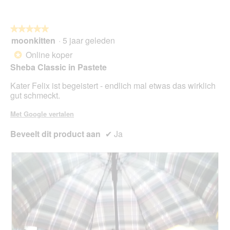
i
l
c
o
h
o
★★★★★
★★★★★
e
g
moonkitten
·
5 jaar geleden
5
t
v
van
Online koper
*
w
e
5
a
n
Sheba Classic in Pastete
sterren.
s
s
Kater Felix ist begeistert - endlich mal etwas das wirklich
v
t
gut schmeckt.
e
e
r
r
Met Google vertalen
ä
.
n
Beveelt dit product aan
✔
Ja
d
e
r
t
h
a
t
.
.
.