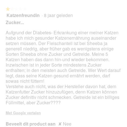
op
de
volg
★★★★★
★★★★★
kno
Katzenfreundin
·
8 jaar geleden
1
klikt,
van
word
Zucker...
de
5
onde
sterren.
Aufgrund der Diabetes- Erkrankung einer meiner Katzen
inho
bijg
habe ich mich gesunder Katzenernährung auseinander
setzen müssen. Der Fleischanteil ist bei Sheeba ja
generell niedrig, aber früher gab es wenigstens einige
Sorten Sheeba ohne Zucker und Getreide. Meine 5
Katzen haben das dann hin-und wieder bekommen.
Inzwischen ist in jeder Sorte mindestens Zucker
enthalten; in den meisten auch Getreide. Wer Wert darauf
legt, dass seine Katzen gesund ernährt werden, darf
sowas nicht füttern!
Verstehe auch nicht, was der Hersteller davon hat, dem
Katzenfutter Zucker hinzuzufügen, denn Katzen können
Zucker definitiv nicht schmecken. Getreide ist ein billiges
Füllmittel, aber Zucker????
Met Google vertalen
Beveelt dit product aan
✘
Nee