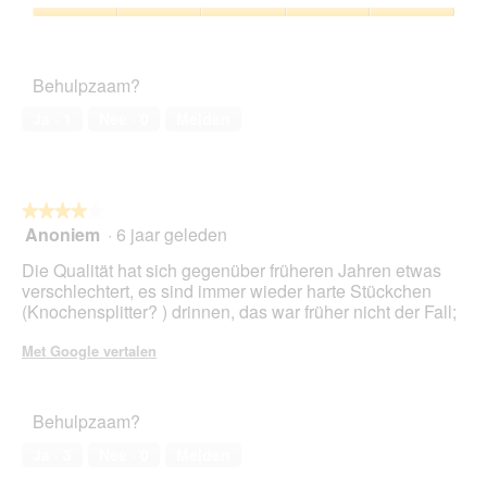
5
m
e
van
Tevredenheid
e
a
5
van
r
c
het
s
t
Behulpzaam?
huisdier,
e
i
5
h
e
Ja ·
1
Nee ·
0
Melden
van
r
o
5
i
p
n
e
t
n
★★★★★
★★★★★
e
t
Anoniem
·
6 jaar geleden
r
u
4
e
e
van
Die Qualität hat sich gegenüber früheren Jahren etwas
s
e
5
verschlechtert, es sind immer wieder harte Stückchen
s
n
sterren.
(Knochensplitter? ) drinnen, das war früher nicht der Fall;
i
m
e
o
Met Google vertalen
r
d
t
a
w
a
Behulpzaam?
e
l
n
d
Ja ·
3
Nee ·
0
Melden
n
i
s
a