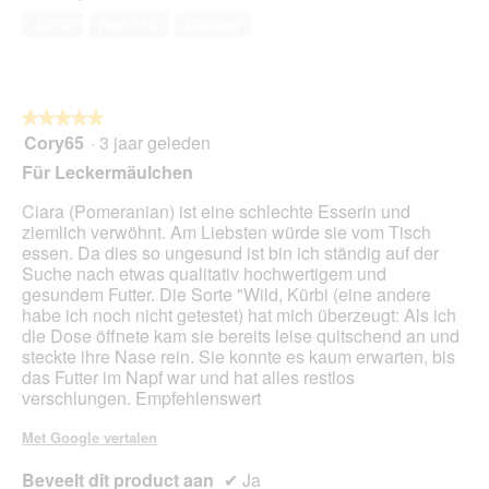
5
n
e
Ja ·
0
Nee ·
18
Melden
van
i
o
5
s
p
e
n
★★★★★
★★★★★
t
Cory65
·
3 jaar geleden
u
5
e
van
Für Leckermäulchen
e
5
n
sterren.
Ciara (Pomeranian) ist eine schlechte Esserin und
m
ziemlich verwöhnt. Am Liebsten würde sie vom Tisch
o
essen. Da dies so ungesund ist bin ich ständig auf der
d
Suche nach etwas qualitativ hochwertigem und
a
gesundem Futter. Die Sorte "Wild, Kürbi (eine andere
a
habe ich noch nicht getestet) hat mich überzeugt: Als ich
l
die Dose öffnete kam sie bereits leise quitschend an und
d
steckte ihre Nase rein. Sie konnte es kaum erwarten, bis
i
das Futter im Napf war und hat alles restlos
a
verschlungen. Empfehlenswert
l
o
Met Google vertalen
o
g
Beveelt dit product aan
✔
Ja