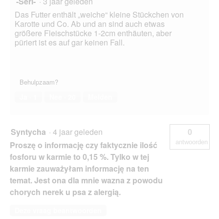
-Seri-
·
3 jaar geleden
Das Futter enthält „weiche“ kleine Stückchen von
Karotte und Co. Ab und an sind auch etwas
größere Fleischstücke 1-2cm enthäuten, aber
püriert ist es auf gar keinen Fall.
Behulpzaam?
Ja ·
1
Nee ·
20
Melden
Syntycha
·
4 jaar geleden
0
antwoorden
Proszę o informację czy faktycznie ilość
fosforu w karmie to 0,15 %. Tylko w tej
karmie zauważyłam informację na ten
temat. Jest ona dla mnie wazna z powodu
chorych nerek u psa z alergią.
Deze vraag beantwoorden