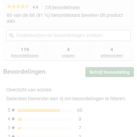
★★★★★
★★★★★
4.6
119 beoordelingen
Met
deze
4.6
60 van de 66 (91 %) beoordelaars bevelen dit product
van
actie
aan
de
navigeert
5
u
Onderwerpen
On
sterren.
naar
en
ϙ
en
Beoordelingen
beoordelingen.
beoordelingen
beo
lezen
van
zoeken
zo
119
4
4
Terra
beoordelingen
vragen
antwoorden
Canis
Classic
Adult
Beoordelingen
Schrijf beoordeling
.
Rundvlees
met
Me
wortelen,
dez
appel
Overzicht van scores
act
en
ope
zilvervliesrijst
Selecteer hieronder een rij om beoordelingen te filteren.
u
6x800
g
ee
5
sterren
95
95 beoordelingen met 5 s
Selecteer om beoordelinge
★
mo
4
sterren
9
dia
9 beoordelingen met 4 ste
Selecteer om beoordelingen
★
3
sterren
7
7 beoordelingen met 3 ste
Selecteer om beoordelingen
★
2
sterren
2
★