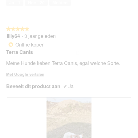
1
e
Ja ·
1
Nee ·
20
Melden
van
.
o
5
p
e
n
★★★★★
★★★★★
t
lilly64
·
3 jaar geleden
u
5
e
van
Online koper
*
e
5
Terra Canis
n
sterren.
m
Meine Hunde lieben Terra Canis, egal welche Sorte.
o
d
Met Google vertalen
a
a
Beveelt dit product aan
✔
Ja
l
d
i
a
l
o
o
g
v