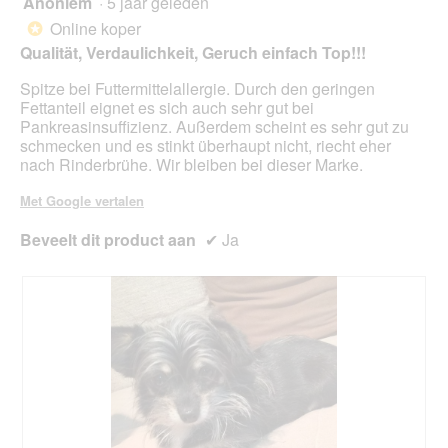
Anoniem
·
5 jaar geleden
5
klikt,
van
word
Online koper
*
de
5
Qualität, Verdaulichkeit, Geruch einfach Top!!!
onde
sterren.
inho
bijg
Spitze bei Futtermittelallergie. Durch den geringen
Fettanteil eignet es sich auch sehr gut bei
Pankreasinsuffizienz. Außerdem scheint es sehr gut zu
schmecken und es stinkt überhaupt nicht, riecht eher
nach Rinderbrühe. Wir bleiben bei dieser Marke.
Met Google vertalen
Beveelt dit product aan
✔
Ja