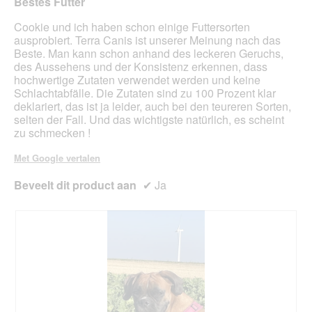
Bestes Futter
n
:
n
sterren.
s
)
m
Cookie und ich haben schon einige Futtersorten
t
)
o
ausprobiert. Terra Canis ist unserer Meinung nach das
e
d
Beste. Man kann schon anhand des leckeren Geruchs,
r
a
des Aussehens und der Konsistenz erkennen, dass
.
a
hochwertige Zutaten verwendet werden und keine
l
Schlachtabfälle. Die Zutaten sind zu 100 Prozent klar
d
deklariert, das ist ja leider, auch bei den teureren Sorten,
i
selten der Fall. Und das wichtigste natürlich, es scheint
a
zu schmecken !
l
o
Met Google vertalen
o
g
Beveelt dit product aan
✔
Ja
v
e
n
s
t
e
r
.