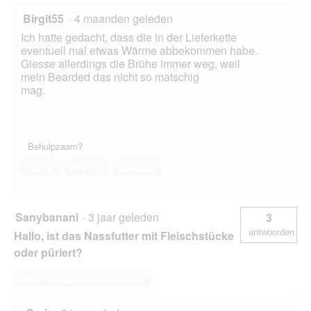
Birgit55
·
4 maanden geleden
Ich hatte gedacht, dass die in der Lieferkette
eventuell mal etwas Wärme abbekommen habe.
Giesse allerdings die Brühe immer weg, weil
mein Bearded das nicht so matschig
mag.
Behulpzaam?
Ja ·
0
Nee ·
0
Melden
Sanybanani
·
3 jaar geleden
3
antwoorden
Hallo, ist das Nassfutter mit Fleischstücke
oder püriert?
Deze vraag beantwoorden