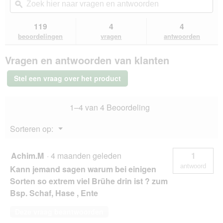
de
navigeert
hier
ϙ
hie
5
u
naar
naa
sterren.
naar
vragen
vra
119
4
4
Beoordelingen
beoordelingen.
en
en
lezen
beoordelingen
vragen
antwoorden
van
antwoorden
ant
Terra
Vragen en antwoorden van klanten
Canis
Classic
Adult
Stel een vraag over het product
Rundvlees
met
wortelen,
1–4 van 4 Beoordeling
appel
en
zilvervliesrijst
Menu
Sorteren op:
6x800
▼
g
Achim.M
·
4 maanden geleden
1
antwoord
Kann jemand sagen warum bei einigen
Sorten so extrem viel Brühe drin ist ? zum
Bsp. Schaf, Hase , Ente
Deze vraag beantwoorden