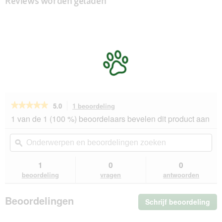
Reviews worden geladen
★★★★★
★★★★★
5.0
1 beoordeling
Met
deze
5
1 van de 1 (100 %) beoordelaars bevelen dit product aan
van
actie
de
navigeert
Onderwerpen
On
5
u
en
ϙ
en
sterren.
naar
beoordelingen
beo
Beoordelingen
beoordelingen.
zoeken
zo
1
0
0
lezen
van
beoordeling
vragen
antwoorden
WOW
Kipfilet
gedroogd
Beoordelingen
Schrijf beoordeling
.
250g
Me
dez