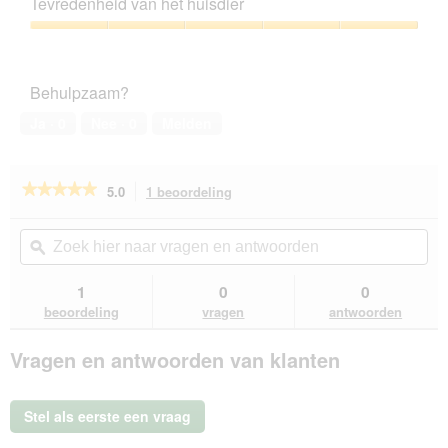
Tevredenheid van het huisdier
5
van
Tevredenheid
5
van
het
Behulpzaam?
huisdier,
5
Ja ·
0
Nee ·
0
Melden
van
5
★★★★★
★★★★★
5.0
1 beoordeling
Met
deze
5
van
actie
Zoek
Zo
de
navigeert
hier
ϙ
hie
5
u
naar
naa
sterren.
naar
vragen
vra
1
0
0
Beoordelingen
beoordelingen.
en
en
lezen
beoordeling
vragen
antwoorden
van
antwoorden
ant
WOW
Vragen en antwoorden van klanten
Kipfilet
gedroogd
250g
Stel als eerste een vraag