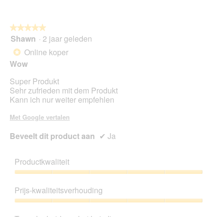
5
gem
va
sco
5.
is
★★★★★
★★★★★
5
Shawn
·
2 jaar geleden
5
va
van
Online koper
5.
*
5
Wow
sterren.
Super Produkt
Sehr zufrieden mit dem Produkt
Kann ich nur weiter empfehlen
Met Google vertalen
Beveelt dit product aan
✔
Ja
Productkwaliteit
Productkwaliteit,
5
Prijs-kwaliteitsverhouding
van
5
Prijs-
kwaliteitsverhouding,