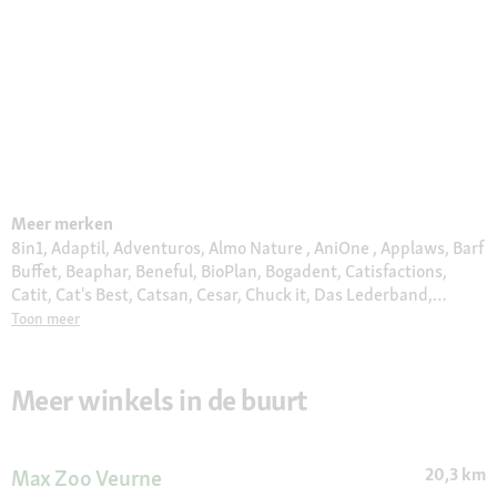
Meer merken
8in1, Adaptil, Adventuros, Almo Nature , AniOne , Applaws, Barf
Buffet, Beaphar, Beneful, BioPlan, Bogadent, Catisfactions,
Catit, Cat's Best, Catsan, Cesar, Chuck it, Das Lederband,
Delcon, Dogs Creek, Duck, Edgard & Cooper, eSHa, Eukanuba,
Toon meer
Europet Bernina, Euro Premium, Feliway, Felix, Fit & Fun , Flexi,
Friskies, Frolic, Furminator, Gimborn, GimCat, Gourmet, Halti,
Hill's, Hupple, Interzoo, JBL, Jolipet, JR Farm, Julius K9, Juwel,
Meer winkels in de buurt
Kerbl, Kitty's Cuisine, KONG, Litter Locker, Moments , More,
Moser, MultiFit, My Family, Naturally Good, Orijen, Pedigree,
Perfect Fit, Pet Balance, Pet Safe, Plenty Gifts, Premiere, Pro
20,3 km
Max Zoo Veurne
Plan, Puppia, Purina ONE, Quiko, Real Nature, Royal Canin,