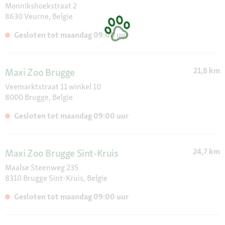
Select Gold, Sera, Sheba, Simple Solution, Smoofl, Sureflap,
Monnikshoekstraat 2
Take Care, Trixie, Velda, Versele-Laga, Vitakraft , Viyo, Whiskas,
8630 Veurne, Belgie
Wolf's Menu
Gesloten tot maandag 09:00 uur
21,8 km
Maxi Zoo Brugge
Veemarktstraat 11 winkel 10
8000 Brugge, Belgie
Gesloten tot maandag 09:00 uur
24,7 km
Maxi Zoo Brugge Sint-Kruis
Maalse Steenweg 235
8310 Brugge Sint-Kruis, Belgie
Gesloten tot maandag 09:00 uur