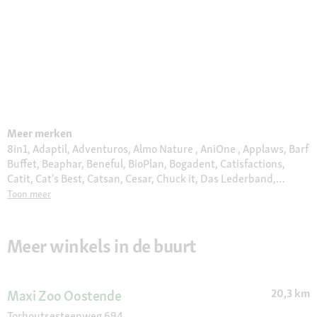
Meer merken
8in1, Adaptil, Adventuros, Almo Nature , AniOne , Applaws, Barf
Buffet, Beaphar, Beneful, BioPlan, Bogadent, Catisfactions,
Catit, Cat's Best, Catsan, Cesar, Chuck it, Das Lederband,
Delcon, Dogs Creek, Duck, Edgard & Cooper, eSHa, Eukanuba,
Toon meer
Europet Bernina, Euro Premium, Feliway, Felix, Fit & Fun , Flexi,
Friskies, Frolic, Furminator, Gimborn, GimCat, Gourmet, Halti,
Hill's, Hupple, Interzoo, JBL, Jolipet, JR Farm, Julius K9, Juwel,
Meer winkels in de buurt
Kerbl, Kitty's Cuisine, KONG, Litter Locker, Moments , More,
Moser, MultiFit, My Family, Naturally Good, Orijen, Pedigree,
Perfect Fit, Pet Balance, Pet Safe, Plenty Gifts, Premiere, Pro
20,3 km
Maxi Zoo Oostende
Plan, Puppia, Purina ONE, Quiko, Real Nature, Royal Canin,
Select Gold, Sera, Sheba, Simple Solution, Smoofl, Sureflap,
Torhoutsesteenweg 694