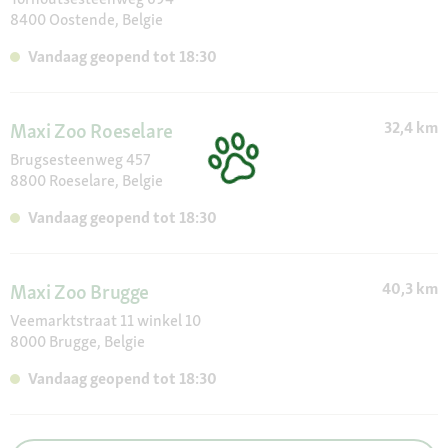
Take Care, Trixie, Velda, Versele-Laga, Vitakraft , Viyo, Whiskas,
8400 Oostende, Belgie
Wolf's Menu
Vandaag geopend tot 18:30
32,4 km
Maxi Zoo Roeselare
Brugsesteenweg 457
8800 Roeselare, Belgie
Vandaag geopend tot 18:30
40,3 km
Maxi Zoo Brugge
Veemarktstraat 11 winkel 10
8000 Brugge, Belgie
Vandaag geopend tot 18:30