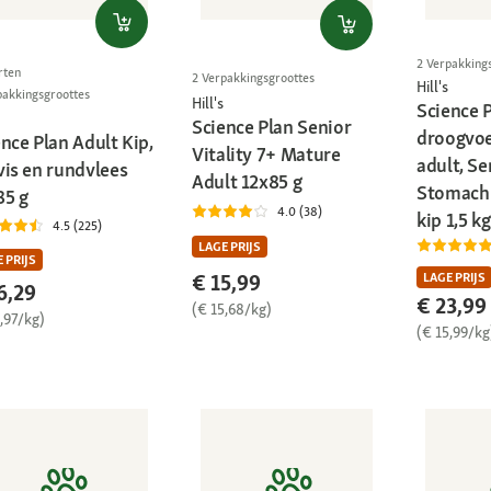
2 Verpakking
rten
2 Verpakkingsgroottes
Hill's
pakkingsgroottes
Hill's
Science 
Science Plan Senior
droogvoe
nce Plan Adult Kip,
Vitality 7+ Mature
adult, Se
vis en rundvlees
Adult 12x85 g
Stomach 
85 g
4.0 (38)
kip 1,5 kg
4.5 (225)
LAGE PRIJS
 PRIJS
€ 15,99
LAGE PRIJS
6,29
€ 23,99
(€ 15,68/kg)
,97/kg)
(€ 15,99/kg