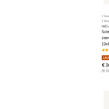
2 Soo
2 Ver
Hill's
Scie
zee
12x
LAGE
€ 1
(€ 15