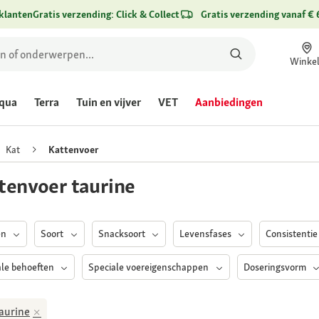
klanten
Gratis verzending: Click & Collect
Gratis verzending vanaf € 
Winke
qua
Terra
Tuin en vijver
VET
Aanbiedingen
Kat
Kattenvoer
tenvoer taurine
en
Soort
Snacksoort
Levensfases
Consistenti
ale behoeften
Speciale voereigenschappen
Doseringsvorm
aurine