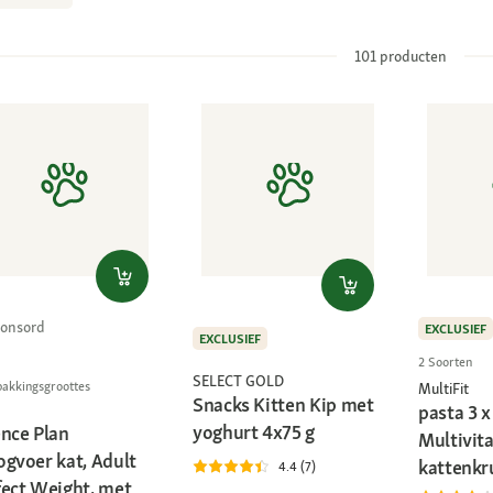
101
producten
onsord
EXCLUSIEF
EXCLUSIEF
2 Soorten
SELECT GOLD
pakkingsgroottes
MultiFit
Snacks Kitten Kip met
pasta 3 x
yoghurt 4x75 g
ence Plan
Multivit
ogvoer kat, Adult
kattenkr
4.4 (7)
fect Weight, met