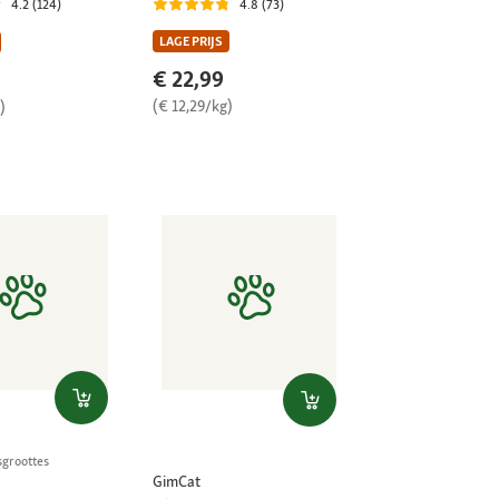
4.8 (73)
4.2 (124)
LAGE PRIJS
€ 22,99
(€ 12,29/kg)
)
sgroottes
GimCat