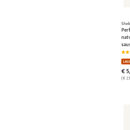
Sheb
Per
natv
sau
LAGE
€ 5
(€ 23