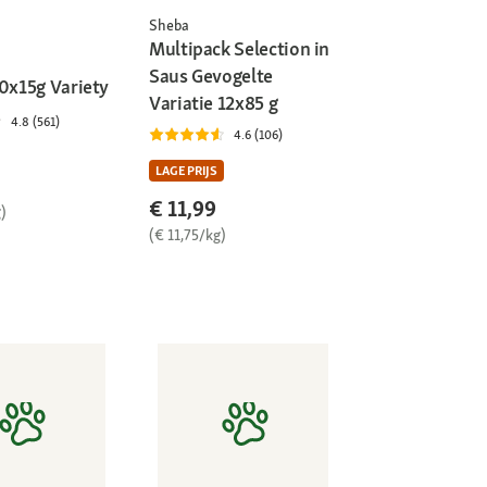
Sheba
Multipack Selection in
Saus Gevogelte
20x15g Variety
Variatie 12x85 g
4.8 (561)
4.6 (106)
LAGE PRIJS
€ 11,99
)
(€ 11,75/kg)