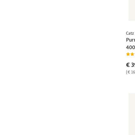
Catz
Purr
400
€ 3
(€ 16