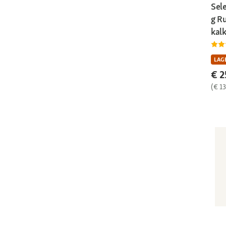
Sele
g R
kal
LAGE
€ 2
(€ 13