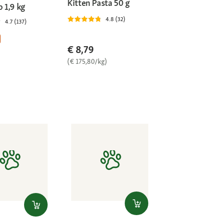
Kitten Pasta 50 g
p 1,9 kg
4.8 (32)
4.7 (137)
€ 8,79
(€ 175,80/kg)