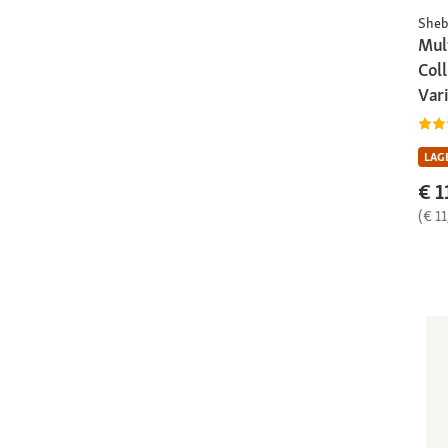
Sheb
Mul
Coll
Vari
LAGE
€ 1
(€ 11