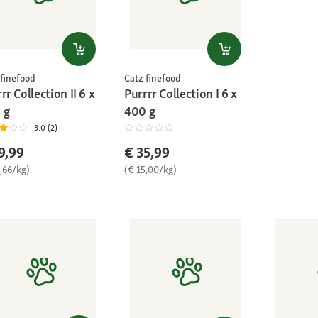
 finefood
Catz finefood
rr Collection II 6 x
Purrrr Collection I 6 x
 g
400 g
3.0 (2)
9,99
€ 35,99
,66/kg)
(€ 15,00/kg)