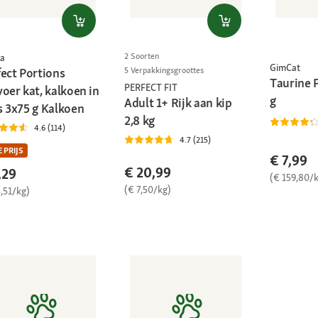
2 Soorten
a
GimCat
5 Verpakkingsgroottes
fect Portions
Taurine 
PERFECT FIT
oer kat, kalkoen in
g
Adult 1+ Rijk aan kip
s 3x75 g Kalkoen
2,8 kg
4.6 (114)
4.7 (215)
 PRIJS
€ 7,99
€ 20,99
,29
(€ 159,80/
(€ 7,50/kg)
,51/kg)