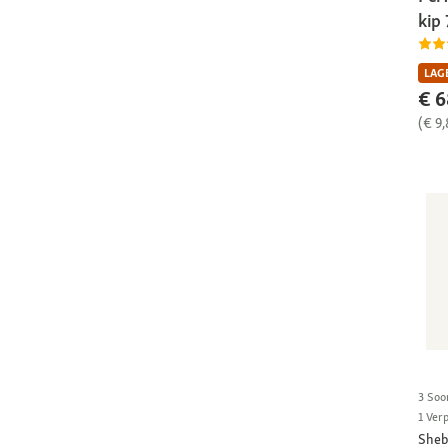
kip 
LAGE
€ 6
(€ 9
3 Soo
1 Ver
Sheb