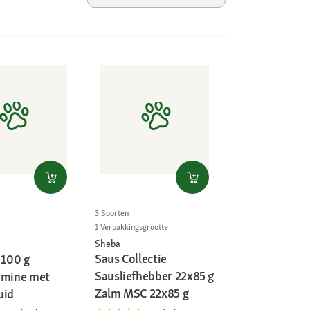
3 Soorten
1 Verpakkingsgrootte
Sheba
Saus Collectie
 100 g
Sausliefhebber 22x85 g
amine met
Zalm MSC 22x85 g
uid