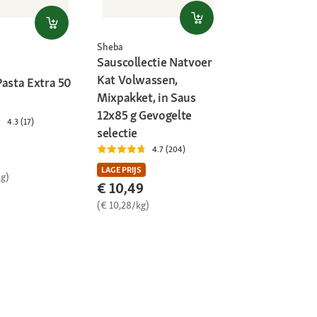
Sheba
Sauscollectie Natvoer
Kat Volwassen,
Pasta Extra 50
Mixpakket, in Saus
12x85 g Gevogelte
4.3 (17)
selectie
4.7 (204)
LAGE PRIJS
kg)
€ 10,49
(€ 10,28/kg)