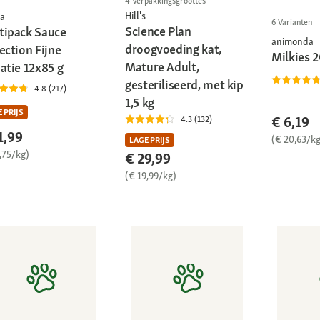
4 Verpakkingsgroottes
Hill's
a
6 Varianten
Science Plan
tipack Sauce
animonda
droogvoeding kat,
ection Fijne
Milkies 
Mature Adult,
atie 12x85 g
gesteriliseerd, met kip
4.8 (217)
1,5 kg
 PRIJS
€ 6,19
4.3 (132)
1,99
(€ 20,63/kg
LAGE PRIJS
,75/kg)
€ 29,99
(€ 19,99/kg)