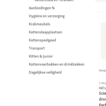
Aanbiedingen %
Hygiëne en verzorging
Krabmeubels
Kattenslaapplaatsen
Kattenspeelgoed
Transport
Kitten & Junior
Kattenvoerbakken en drinkbakken
Gesp
Dagelijkse veiligheid
2 Ver
Hill's
Sci
dro
Per