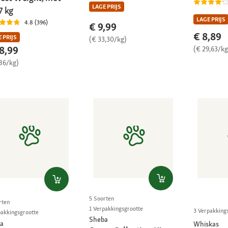
LAGE PRIJS
7 kg
LAGE PRIJS
4.8 (396)
€ 9,99
€ 8,89
 PRIJS
(€ 33,30/kg)
8,99
(€ 29,63/kg
,86/kg)
5 Soorten
rten
1 Verpakkingsgrootte
3 Verpakking
pakkingsgrootte
Sheba
a
Whiskas