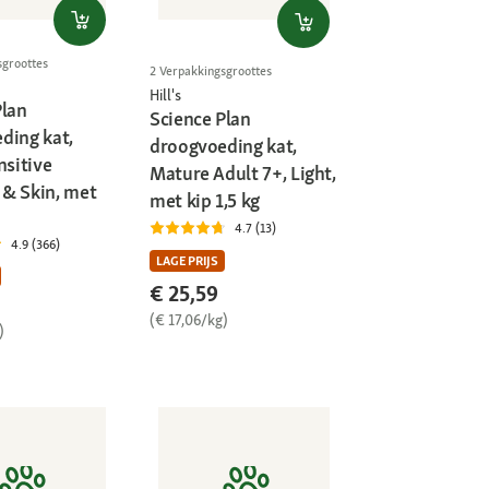
sgroottes
2 Verpakkingsgroottes
Hill's
Plan
Science Plan
ding kat,
droogvoeding kat,
nsitive
Mature Adult 7+, Light,
& Skin, met
met kip 1,5 kg
4.7 (13)
4.9 (366)
LAGE PRIJS
€ 25,59
(€ 17,06/kg)
)