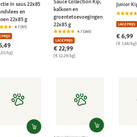
Sauce Collection Kip,
ctie in saus 22x85
Junior Ki
kalkoen en
undvlees en
groentetoevoegingen
koen 22x85 g
22x85 g
LAGE PRIJS
4.7 (97)
4.7 (160)
€ 6,99
 PRIJS
LAGE PRIJS
(€ 3,68/kg)
5,49
€ 22,99
,63/kg)
(€ 12,29/kg)