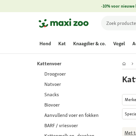
-10% voor nieuwe 
Hond
Kat
Knaagdier & co.
Vogel
A
Kattenvoer
Droogvoer
Kat
Natvoer
Snacks
Merk
Biovoer
Speci
Aanvullend voer en fokken
BARF / vriesvoer
Met t
Kattenmelk en -dranken