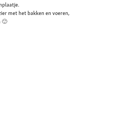
mplaatje.
zier met het bakken en voeren,
n 🙂