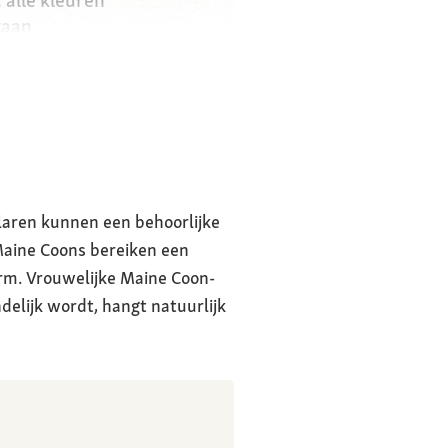
 alle kleuren
taan
rstelen
problemen met
t als gevolg van
 drang om te
laren kunnen een behoorlijke
Maine Coons bereiken een
orm. Vrouwelijke Maine Coon-
delijk wordt, hangt natuurlijk
ls, aanhankelijk,