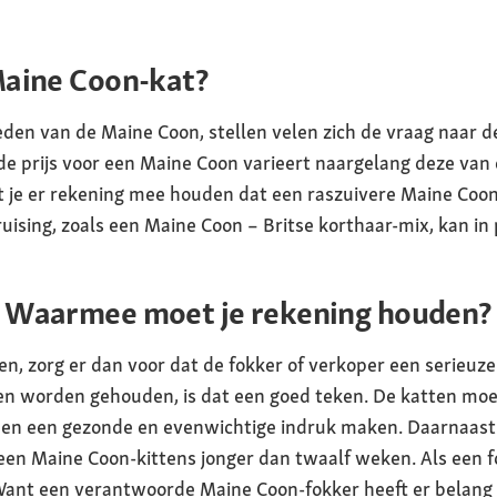
Maine Coon-kat?
den van de Maine Coon, stellen velen zich de vraag naar de
 prijs voor een Maine Coon varieert naargelang deze van e
 je er rekening mee houden dat een raszuivere Maine Coo
ising, zoals een Maine Coon – Britse korthaar-mix, kan in p
 Waarmee moet je rekening houden?
n, zorg er dan voor dat de fokker of verkoper een serieuze 
tten worden gehouden, is dat een goed teken. De katten moe
n en een gezonde en evenwichtige indruk maken. Daarnaast
n Maine Coon-kittens jonger dan twaalf weken. Als een fok
. Want een verantwoorde Maine Coon-fokker heeft er belang b