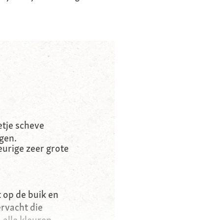
etje scheve
gen.
eurige zeer grote
t op de buik en
rvacht die