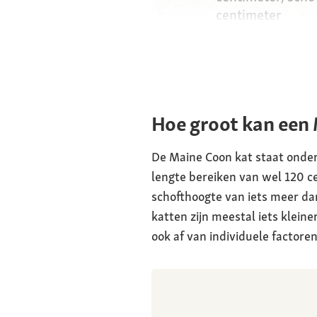
centimeter
Gewicht
poes 4,5 tot 6 ki
kilogram
Anatomie
Hoe groot kan een
robuust, gespier
langwerpig licha
De Maine Coon kat staat onde
lengte bereiken van wel 120 c
Lichaamsvorm
de ronde wigvor
schofthoogte van iets meer da
vreemde indruk d
katten zijn meestal iets klein
ook af van individuele factore