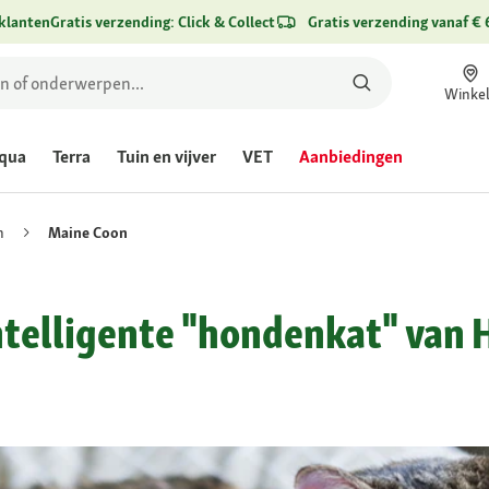
klanten
Gratis verzending: Click & Collect
Gratis verzending vanaf € 
Winke
qua
Terra
Tuin en vijver
VET
Aanbiedingen
n
Maine Coon
ntelligente "hondenkat" van 