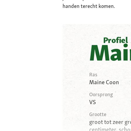
handen terecht komen.
Profiel
Mai
Ras
Maine Coon
Oorsprong
VS
Grootte
groot tot zeer gr
centimeter, sch