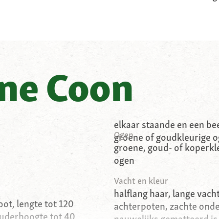
ne Coon
elkaar staande en een be
Ogen
groene of goudkleurige o
groene, goud- of koperkl
ogen
Vacht en kleur
halflang haar, lange vach
oot, lengte tot 120
achterpoten, zachte onde
ouderhoogte tot 40