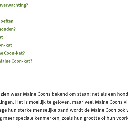
nsverwachting?
hoeften
 houden?
at
on-kat
ine Coon-kat?
e Maine Coon-kat?
ok zien waar Maine Coons bekend om staan: net als een hon
lingen. Het is moeilijk te geloven, maar veel Maine Coons v
ege hun sterke menselijke band wordt de Maine Coon ook
 meer speciale kenmerken, zoals hun grootte of hun voor