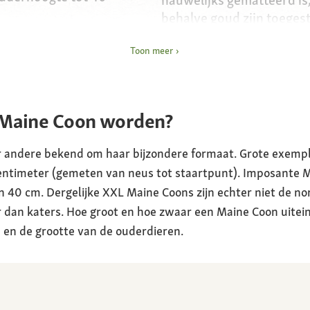
nauwelijks gematteerd is,
behalve goud zijn toeges
Vachtverzorging
Toon meer
logram, kater 5,5 tot 9
regelmatig kammen en bo
Kenmerken
neigt naar gezondheids
 Maine Coon worden?
d, brede borst,
nieren, gewrichten en har
am, borstelige staart
fokken en grootte; grote
r andere bekend om haar bijzondere formaat. Grote exemp
bewegen
entimeter (gemeten van neus tot staartpunt). Imposante 
mige kop geeft een
n 40 cm. Dergelijke XXL Maine Coons zijn echter niet de n
Karakter
oor de grote, wijd uit
er dan katers. Hoe groot en hoe zwaar een Maine Coon uitein
zachtaardig, sociaal, spee
intelligent
n en de grootte van de ouderdieren.