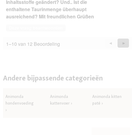
Inhaltsstoffe geändert? Und.. Ist die
enthaltene Taurinmenge überhaupt
ausreichend? Mit freundlichen Grüßen
Deze vraag beantwoorden
1–10 van 12 Beoordeling
Vorige
◄
Volge
►
Questions
Quest
Andere bijpassende categorieën
Animonda
Animonda
Animonda kitten
hondenvoeding
kattenvoer
paté