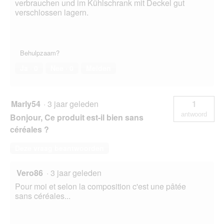
verbrauchen und im Kühlschrank mit Deckel gut
verschlossen lagern.
Behulpzaam?
Ja ·
0
Nee ·
0
Melden
Marly54
·
3 jaar geleden
1
antwoord
Bonjour, Ce produit est-il bien sans
céréales ?
Deze vraag beantwoorden
Vero86
·
3 jaar geleden
Pour moi et selon la composition c'est une pâtée
sans céréales...