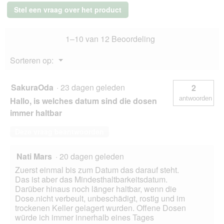
i
voor
Stel een vraag over het product
kittens
a
katten
l
Gevogelte
o
1–10 van 12 Beoordeling
en
o
rund
g
24x400
Menu
Sorteren op:
g
v
▼
e
n
SakuraOda
·
23 dagen geleden
2
s
antwoorden
Hallo, is welches datum sind die dosen
t
e
immer haltbar
r
.
Deze vraag beantwoorden
Nati Mars
·
20 dagen geleden
Zuerst einmal bis zum Datum das darauf steht.
Das ist aber das Mindesthaltbarkeitsdatum.
Darüber hinaus noch länger haltbar, wenn die
Dose.nicht verbeult, unbeschädigt, rostig und im
trockenen Keller gelagert wurden. Offene Dosen
würde ich immer innerhalb eines Tages