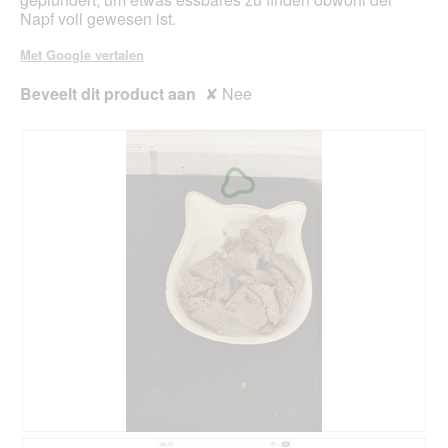
Napf voll gewesen ist.
Met Google vertalen
Beveelt dit product aan
✘
Nee
V
F