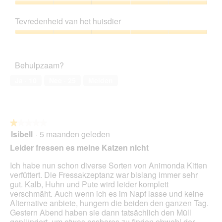
5
Prijs-
kwaliteitsverhouding,
Tevredenheid van het huisdier
5
van
Tevredenheid
5
van
het
Behulpzaam?
huisdier,
5
Ja ·
10
Nee ·
25
Melden
van
5
★★★★★
★★★★★
Isibell
·
5 maanden geleden
1
van
Leider fressen es meine Katzen nicht
5
sterren.
Ich habe nun schon diverse Sorten von Animonda Kitten
verfüttert. Die Fressakzeptanz war bislang immer sehr
gut. Kalb, Huhn und Pute wird leider komplett
verschmäht. Auch wenn ich es im Napf lasse und keine
Alternative anbiete, hungern die beiden den ganzen Tag.
Gestern Abend haben sie dann tatsächlich den Müll
geplündert, um etwas essbares zu finden obwohl der