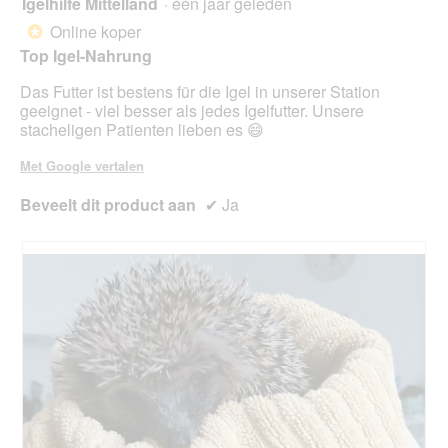
Igelhilfe Mittelland
·
één jaar geleden
5
klikt,
van
word
Online koper
*
de
5
onde
Top Igel-Nahrung
sterren.
inho
bijg
Das Futter ist bestens für die Igel in unserer Station
geeignet - viel besser als jedes Igelfutter. Unsere
stacheligen Patienten lieben es 😄
Met Google vertalen
Beveelt dit product aan
✔
Ja