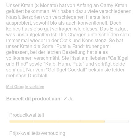
sterren.
Unser Kitten (8 Monate) hat von Anfang an Carny Kitten
gefüttert bekommen. Wir haben dazu viele verschiedenen
Nassfuttersorten von verschiedenen Herstellern
ausprobiert, sowohl bio als auch konventionell. Doch
keines hat sie so gut vertragen wie dieses. Das Einzige,
was uns aufgefallen ist: Die Chargen unterscheiden sich
immer mal wieder in der Optik und Konsistenz. So hat
unser Kitten die Sorte "Pute & Rind" früher gern
gefressen, bei der letzten Bestellung hat sie es
vollkommen verschmäht. Sie frisst am liebsten "Geflügel
und Rind" sowie "Kalb, Huhn, Pute" und verträgt beide
sehr gut. Nur vom "Geflügel Cocktail" bekam sie leider
mehrfach Durchfall.
Met Google vertalen
Beveelt dit product aan
✔
Ja
Productkwaliteit
Productkwaliteit,
4
Prijs-kwaliteitsverhouding
van