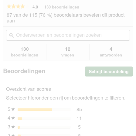
★★★★★
★★★★★
4.0
130 beoordelingen
Met
deze
4
87 van de 115 (76 %) beoordelaars bevelen dit product
van
actie
aan
de
navigeert
5
u
Onderwerpen
On
sterren.
naar
en
ϙ
en
Beoordelingen
beoordelingen.
beoordelingen
beo
lezen
van
zoeken
zo
130
12
4
animonda
beoordelingen
vragen
antwoorden
Carny
natvoer
voor
Beoordelingen
Schrijf beoordeling
.
kittens
katten
Me
Gevogelte
dez
en
Overzicht van scores
act
rund
ope
24x400
Selecteer hieronder een rij om beoordelingen te filteren.
u
g
ee
5
sterren
85
85 beoordelingen met 5 s
Selecteer om beoordelinge
★
mo
4
sterren
11
dia
11 beoordelingen met 4 s
Selecteer om beoordelinge
★
3
sterren
5
5 beoordelingen met 3 ste
Selecteer om beoordelingen
★
2
sterren
8
★