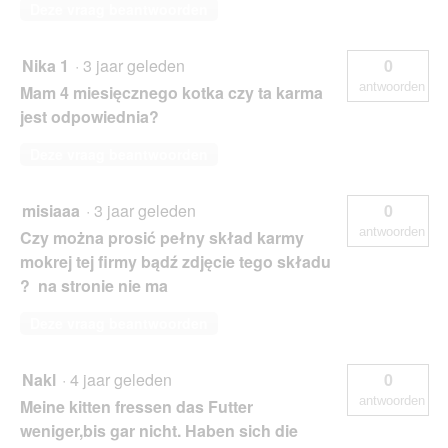
Deze vraag beantwoorden
Nika 1
·
3 jaar geleden
0
antwoorden
Mam 4 miesięcznego kotka czy ta karma
jest odpowiednia?
Deze vraag beantwoorden
misiaaa
·
3 jaar geleden
0
antwoorden
Czy można prosić pełny skład karmy
mokrej tej firmy bądź zdjęcie tego składu
? na stronie nie ma
Deze vraag beantwoorden
Nakl
·
4 jaar geleden
0
antwoorden
Meine kitten fressen das Futter
weniger,bis gar nicht. Haben sich die