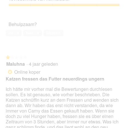
t
4
o
g
e
e
van
d
Tevredenheid
f
a
r
5
a
van
o
c
.
a
het
t
t
Behulpzaam?
l
huisdier,
o
i
d
5
3
e
Ja ·
8
Nee ·
9
Melden
i
van
.
o
a
5
p
l
e
o
n
o
★★★★★
★★★★★
t
g
Maluhna
·
4 jaar geleden
u
1
v
e
van
Online koper
*
e
e
5
Katzen fressen das Futter neuerdings ungern
n
n
sterren.
s
m
Ich hätte mir vorher mal die Bewertungen durchlesen
t
o
sollen. Es ist genauso, wie vorher beschrieben. Die
e
d
Katzen schnüffln kurz an dem Fressen und wenden sich
r
a
dann ab. Wir haben das erst nicht verstanden, da wie
.
a
immer von Carny das Essen gekauft haben. Wenn sie
l
doch zu viel Hunger haben, fressen sie es über einen
d
Zeitraum von 3 Stunden, aber immer nur etwas. Was ich
i
ganz schlimm finde, und das liegt wohl an den neu