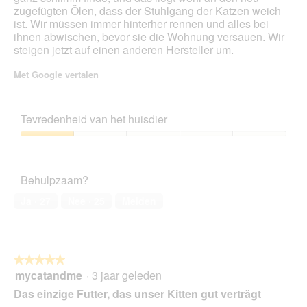
a
zugefügten Ölen, dass der Stuhlgang der Katzen weich
l
ist. Wir müssen immer hinterher rennen und alles bei
o
ihnen abwischen, bevor sie die Wohnung versauen. Wir
o
steigen jetzt auf einen anderen Hersteller um.
g
v
Met Google vertalen
e
n
s
Tevredenheid van het huisdier
t
e
Tevredenheid
r
van
.
het
Behulpzaam?
huisdier,
1
Ja ·
27
Nee ·
25
Melden
van
5
★★★★★
★★★★★
mycatandme
·
3 jaar geleden
5
van
Das einzige Futter, das unser Kitten gut verträgt
5