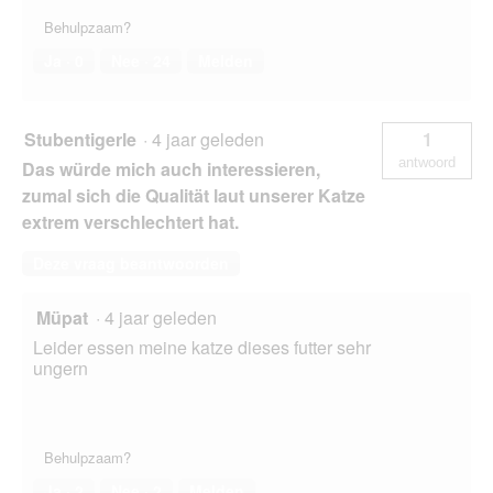
Behulpzaam?
Ja ·
0
Nee ·
24
Melden
Stubentigerle
·
4 jaar geleden
1
antwoord
Das würde mich auch interessieren,
zumal sich die Qualität laut unserer Katze
extrem verschlechtert hat.
Deze vraag beantwoorden
Müpat
·
4 jaar geleden
Leider essen meine katze dieses futter sehr
ungern
Behulpzaam?
Ja ·
2
Nee ·
2
Melden