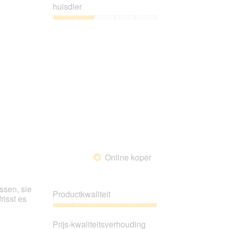
1
huisdier
van
5
Tevredenheid
van
het
huisdier,
2
van
5
Online koper
*
ssen, sie
Productkwaliteit
risst es
Productkwaliteit,
5
Prijs-kwaliteitsverhouding