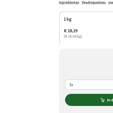
Ingrediënten
Voedingsadvies
me
1 kg
€ 18,19
(€ 18,19/kg)
1x
In 