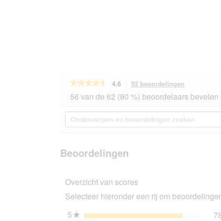
★★★★★
★★★★★
4.6
92 beoordelingen
Met
deze
4.6
56 van de 62 (90 %) beoordelaars bevelen 
van
actie
de
navigeert
Onderwerpen
5
u
en
sterren.
naar
beoordelingen
Beoordelingen
beoordeling
zoeken
lezen
van
Beoordelingen
HAPPY
DOG
Sensible
Overzicht van scores
Droogvoer
Hond
Selecteer hieronder een rij om beoordelingen 
Adult,
Montana
10
5
sterren
7
★
kg