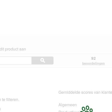
dit product aan
Onderwerpen
92
ϙ
en
Zoeken
beoordelingen
beoordelingen
en.
zoeken
Gemiddelde scores van klant
te filteren.
Algemeen
8
78 beoordelingen met 5 sterren.
Selecteer om beoordelingen te filteren met 5 sterren.