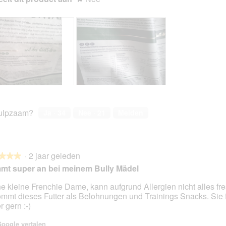
B
F
e
o
o
t
ulpzaam?
Ja ·
34
Nee ·
21
Melden
o
o
r
M
d
e
e
t
·
2 jaar geleden
l
d
★★★
★★★
i
e
t super an bei meinem Bully Mädel
n
z
g
e
e kleine Frenchie Dame, kann aufgrund Allergien nicht alles fre
f
a
mmt dieses Futter als Belohnungen und Trainings Snacks. Sie f
en.
o
c
r gern :-)
t
t
o
i
oogle vertalen