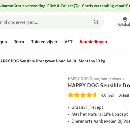
klanten
Gratis verzending: Click & Collect
Gratis verzending vanaf € 
Winke
qua
Terra
Tuin en vijver
VET
Aanbiedingen
APPY DOG Sensible Droogvoer Hond Adult, Montana 10 kg
HAPPY DOG Droog hondenvoer
HAPPY DOG Sensible Dro
4.6
(92)
Schrijf
Graanvrij recept.
Met het Natural Life Concept
Dierenarts Aanbevolen Bij Voe