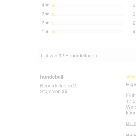
4
sterren
5
★
3
sterren
3
★
2
sterren
2
★
1
sterren
4
★
1–4 van 92 Beoordelingen
hundeball
★★
★★
3
Eige
Beoordelingen
2
van
Stemmen
35
Früh
5
17,5
sterr
Werd
kaum
Met G
Beve