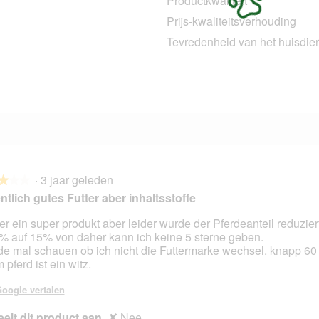
Productkwaliteit
5 beoordelingen met 4 sterren.
Selecteer om beoordelingen te filteren met 4 sterren.
Prijs-kwaliteitsverhouding
3 beoordelingen met 3 sterren.
Selecteer om beoordelingen te filteren met 3 sterren.
Tevredenheid van het huisdier
2 beoordelingen met 2 sterren.
Selecteer om beoordelingen te filteren met 2 sterren.
4 beoordelingen met 1 ster.
Selecteer om beoordelingen met 1 ster te filteren.
·
3 jaar geleden
★★★
★★★
ntlich gutes Futter aber inhaltsstoffe
er ein super produkt aber leider wurde der Pferdeanteil reduzier
% auf 15% von daher kann ich keine 5 sterne geben.
en.
e mal schauen ob ich nicht die Futtermarke wechsel. knapp 60 
 pferd ist ein witz.
oogle vertalen
elt dit product aan
✘
Nee