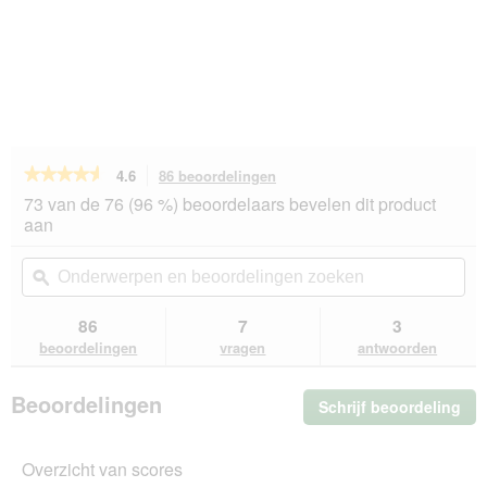
★★★★★
★★★★★
4.6
86 beoordelingen
Met
deze
4.6
73 van de 76 (96 %) beoordelaars bevelen dit product
van
actie
aan
de
navigeert
5
u
Onderwerpen
On
sterren.
naar
en
ϙ
en
Beoordelingen
beoordelingen.
beoordelingen
beo
lezen
van
zoeken
zo
86
7
3
Hill's
beoordelingen
vragen
antwoorden
Prescription
Diet
m/d
Beoordelingen
Schrijf beoordeling
.
1,5
kg
Me
dez
Overzicht van scores
act