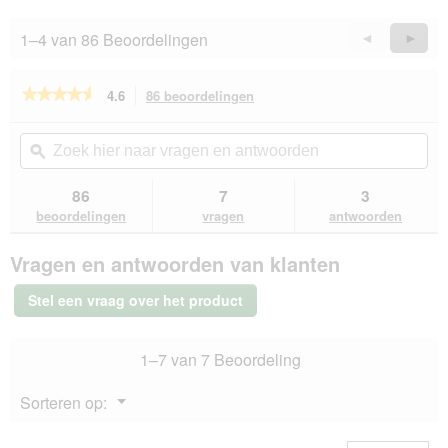
1–4 van 86 Beoordelingen
Vorige
◄
Volge
►
Reviews
Revie
★★★★★
★★★★★
4.6
86 beoordelingen
Met
deze
4.6
van
actie
Zoek
Zo
de
navigeert
hier
ϙ
hie
5
u
naar
naa
sterren.
naar
vragen
vra
86
7
3
Beoordelingen
beoordelingen.
en
en
lezen
beoordelingen
vragen
antwoorden
van
antwoorden
ant
Hill's
Vragen en antwoorden van klanten
Prescription
Diet
m/d
Stel een vraag over het product
1,5
kg
1–7 van 7 Beoordeling
Menu
Sorteren op:
▼