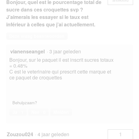
antwoord
Bonjour, quel est le pourcentage total de
sucre dans ces croquettes svp ?
J’aimerais les essayer si le taux est
inférieur à celles que j’ai actuellement.
Deze vraag beantwoorden
vianenseangel
·
3 jaar geleden
Bonjour, sur le paquet il est inscrit sucres totaux
= 0.48%
C est le veterinaire qui prescrit cette marque et
ce paquet de croquettes
Behulpzaam?
Ja ·
1
Nee ·
0
Melden
Zouzou024
·
4 jaar geleden
1