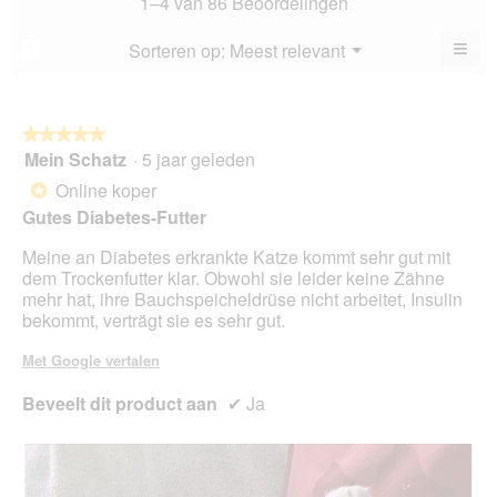
1–4 van 86 Beoordelingen
5.
is
4.7
≡
Menu
Sorteren op:
Meest relevant
?
▼
va
Als
5.
u
op
de
volg
★★★★★
★★★★★
kno
Mein Schatz
·
5 jaar geleden
5
klikt,
van
word
Online koper
*
de
5
onde
Gutes Diabetes-Futter
sterren.
inho
bijg
Meine an Diabetes erkrankte Katze kommt sehr gut mit
dem Trockenfutter klar. Obwohl sie leider keine Zähne
mehr hat, ihre Bauchspeicheldrüse nicht arbeitet, Insulin
bekommt, verträgt sie es sehr gut.
Met Google vertalen
Beveelt dit product aan
✔
Ja