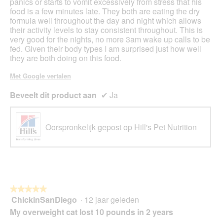
a
panics or starts to vomit excessively from stress that his
.
a
food is a few minutes late. They both are eating the dry
l
formula well throughout the day and night which allows
d
their activity levels to stay consistent throughout. This is
i
very good for the nights, no more 3am wake up calls to be
a
fed. Given their body types I am surprised just how well
l
they are both doing on this food.
o
o
Met Google vertalen
g
v
Beveelt dit product aan
✔
Ja
e
n
s
Oorspronkelijk gepost op Hill's Pet Nutrition
t
e
r
.
★★★★★
★★★★★
ChickinSanDiego
·
12 jaar geleden
5
van
My overweight cat lost 10 pounds in 2 years
5