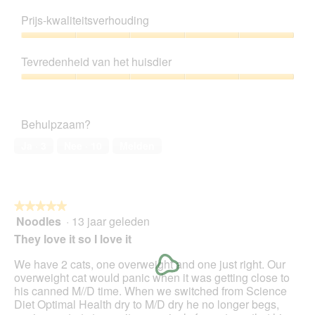
Productkwaliteit,
u
d
e
5
e
Prijs-kwaliteitsverhouding
e
t
van
e
l
d
5
Prijs-
n
i
e
kwaliteitsverhouding,
m
n
z
Tevredenheid van het huisdier
5
o
g
e
van
d
Tevredenheid
f
a
5
a
van
o
c
a
het
t
t
Behulpzaam?
l
huisdier,
o
i
d
5
2
e
Ja ·
3
Nee ·
10
Melden
i
van
.
o
a
5
p
l
e
o
n
o
★★★★★
★★★★★
t
g
Noodles
·
13 jaar geleden
u
5
v
e
van
They love it so I love it
e
e
5
n
n
sterren.
We have 2 cats, one overweight and one just right. Our
s
m
overweight cat would panic when it was getting close to
t
o
his canned M//D time. When we switched from Science
e
d
Diet Optimal Health dry to M/D dry he no longer begs,
r