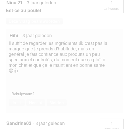
Nina 21
·
3 jaar geleden
1
antwoord
Est-ce au poulet
Deze vraag beantwoorden
Hihi
·
3 jaar geleden
Il suffit de regarder les ingrédients 😁 c'est pas la
marque que je prends d'habitude, mais en
général je fais confiance aux produits un peu
spéciaux et contrôlés, du moment que ça plaît à
mon chat et que ça le maintient en bonne santé
😁👍
Behulpzaam?
Ja ·
1
Nee ·
0
Melden
Sandrine03
·
3 jaar geleden
1