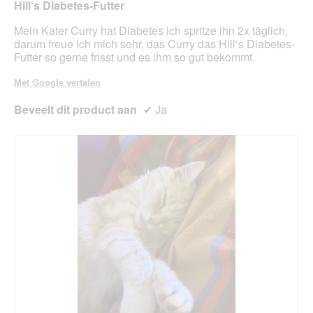
Hill‘s Diabetes-Futter
l
sterren.
h
e
o
n
n
Mein Kater Curry hat Diabetes ich spritze ihn 2x täglich,
o
e
t
darum freue ich mich sehr, das Curry das Hill‘s Diabetes-
g
Z
u
Futter so gerne frisst und es ihm so gut bekommt.
v
ä
e
e
h
e
Met Google vertalen
n
n
n
s
e
m
Beveelt dit product aan
✔
Ja
t
o
e
d
r
a
.
a
l
d
i
a
l
o
o
g
v
e
n