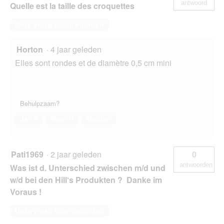
antwoord
Quelle est la taille des croquettes
Deze vraag beantwoorden
Horton
·
4 jaar geleden
Elles sont rondes et de diamètre 0,5 cm mini
Behulpzaam?
Ja ·
0
Nee ·
0
Melden
Pati1969
·
2 jaar geleden
0
antwoorden
Was ist d. Unterschied zwischen m/d und
w/d bei den Hill‘s Produkten ? Danke im
Voraus !
Deze vraag beantwoorden