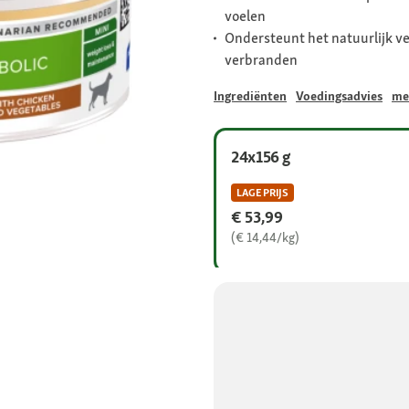
voelen
Ondersteunt het natuurlijk v
verbranden
Ingrediënten
Voedingsadvies
me
24x156 g
LAGE PRIJS
€ 53,99
(€ 14,44/kg)