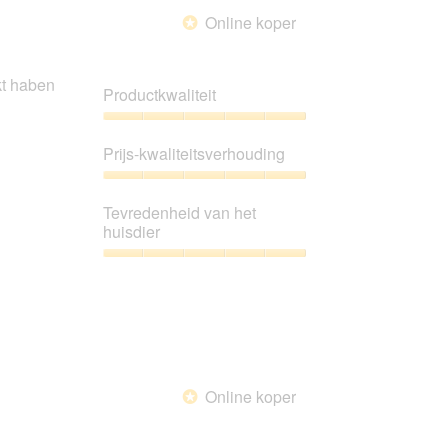
5
Online koper
*
t haben
Productkwaliteit
Productkwaliteit,
5
Prijs-kwaliteitsverhouding
van
5
Prijs-
kwaliteitsverhouding,
Tevredenheid van het
5
huisdier
van
5
Tevredenheid
van
het
huisdier,
5
van
5
Online koper
*