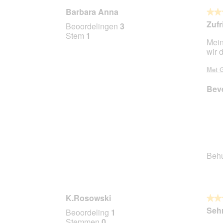
Barbara Anna
★★
★★
5
Zufr
Beoordelingen
3
van
Stem
1
Mein
5
wir 
sterr
Met G
Beve
Beh
K.Rosowski
★★
★★
5
Sehr
Beoordeling
1
van
Stemmen
0