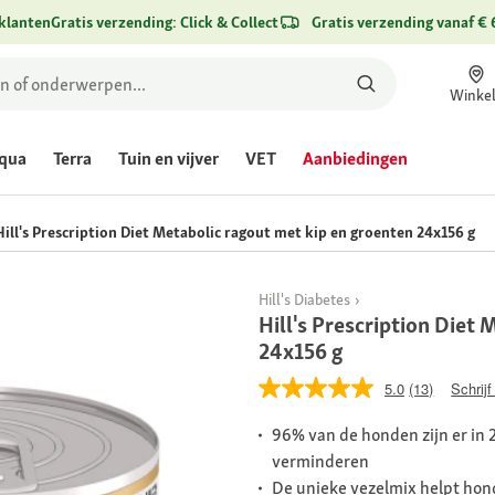
klanten
Gratis verzending: Click & Collect
Gratis verzending vanaf € 
Winke
qua
Terra
Tuin en vijver
VET
Aanbiedingen
Hill's Prescription Diet Metabolic ragout met kip en groenten 24x156 g
Hill's Diabetes
Hill's Prescription Diet
24x156 g
5.0
(13)
Schrijf
96% van de honden zijn er in
verminderen
De unieke vezelmix helpt hon