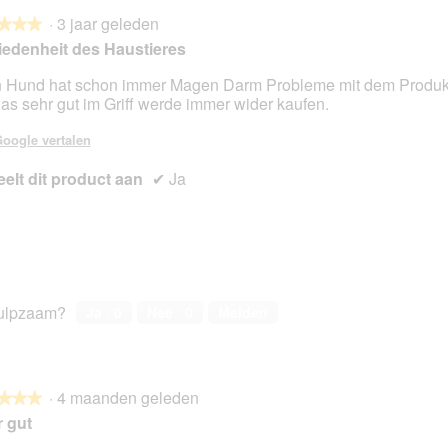
·
3 jaar geleden
★★★
★★★
iedenheit des Haustieres
 Hund hat schon immer Magen Darm Probleme mit dem Produk
das sehr gut im Griff werde immer wider kaufen.
en.
oogle vertalen
elt dit product aan
✔
Ja
ulpzaam?
Ja ·
0
Nee ·
0
Melden
·
4 maanden geleden
★★★
★★★
 gut