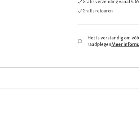
Gratis verzending
vanaf € 6
Gratis retouren
Het is verstandig om vóó
raadplegen
Meer inform