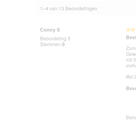
1–4 van 13 Beoordelingen
Conny S
★★
★★
5
Best
Beoordeling
1
van
Stemmen
0
Zum 
5
Gewi
sterr
ich f
vorh
Met G
Beve
Beh