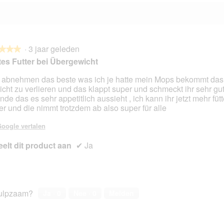
·
3 jaar geleden
★★★
★★★
es Futter bei Übergewicht
abnehmen das beste was ich je hatte mein Mops bekommt da
cht zu verlieren und das klappt super und schmeckt ihr sehr gu
en.
inde das es sehr appetitlich aussieht , ich kann ihr jetzt mehr fütt
er und die nimmt trotzdem ab also super für alle
oogle vertalen
elt dit product aan
✔
Ja
ulpzaam?
Ja ·
0
Nee ·
0
Melden