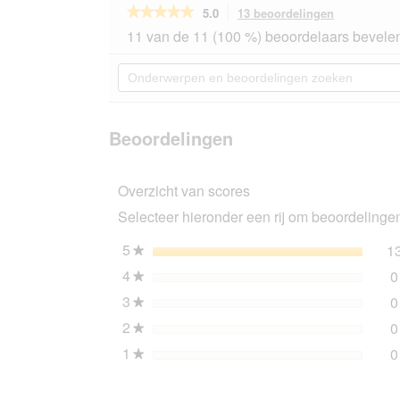
★★★★★
★★★★★
5.0
13 beoordelingen
Met
deze
5
11 van de 11 (100 %) beoordelaars bevelen
van
actie
de
navigeert
Onderwerpen
5
u
en
sterren.
naar
beoordelingen
Beoordelingen
beoordeling
zoeken
lezen
van
Beoordelingen
Hill's
Prescription
Diet
Overzicht van scores
Metabolic
ragout
Selecteer hieronder een rij om beoordelingen 
met
kip
en
5
sterren
1
★
groenten
4
sterren
0
24x156
★
g
3
sterren
0
★
2
sterren
0
★
1
sterren
0
★