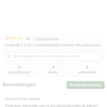
★★★★★
★★★★★
4.8
5 beoordelingen
Met
deze
4.8
5 van de 5 (100 %) beoordelaars bevelen dit product aan
van
actie
de
navigeert
Onderwerpen
On
5
u
en
ϙ
en
sterren.
naar
beoordelingen
beo
Beoordelingen
beoordelingen.
zoeken
zo
5
4
2
lezen
van
beoordelingen
vragen
antwoorden
Hill's
Prescription
Diet
Beoordelingen
Schrijf beoordeling
.
t/d
Me
voer
voor
dez
tandreiniging
Overzicht van scores
act
2x10
ope
kg
Selecteer hieronder een rij om beoordelingen te filteren.