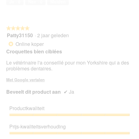
Ja ·
0
Nee ·
0
Melden
van
r
o
5
a
p
n
e
d
n
★★★★★
★★★★★
s
t
Patty31150
·
2 jaar geleden
c
u
5
h
e
van
Online koper
*
i
e
5
Croquettes bien ciblées
e
n
sterren.
n
m
Le vétérinaire l'a conseillé pour mon Yorkshire qui a des
s
o
problèmes dentaires.
.
d
a
Met Google vertalen
a
l
Beveelt dit product aan
✔
Ja
d
i
a
Productkwaliteit
l
o
Productkwaliteit,
o
5
Prijs-kwaliteitsverhouding
g
van
v
5
Prijs-