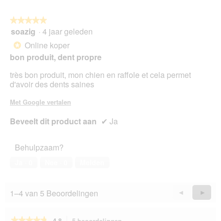
★★★★★
★★★★★
soazig
·
4 jaar geleden
5
van
Online koper
*
5
bon produit, dent propre
sterren.
très bon produit, mon chien en raffole et cela permet
d'avoir des dents saines
Met Google vertalen
Beveelt dit product aan
✔
Ja
Behulpzaam?
Ja ·
0
Nee ·
0
Melden
1–4 van 5 Beoordelingen
Vorige
◄
Volge
►
Reviews
Revie
★★★★★
★★★★★
4.8
5 beoordelingen
Met