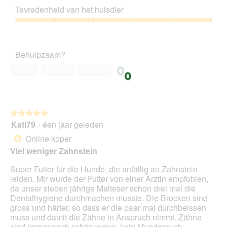
e
kwaliteitsverhouding,
Tevredenheid van het huisdier
n
5
s
van
Tevredenheid
t
5
van
e
het
r
Behulpzaam?
huisdier,
.
5
Ja ·
1
Nee ·
0
Melden
van
5
★★★★★
★★★★★
Kati79
·
één jaar geleden
5
van
Online koper
*
5
Viel weniger Zahnstein
sterren.
Super Futter für die Hunde, die anfällig an Zahnstein
leiden. Mir wurde der Futter von einer Ärztin empfohlen,
da unser sieben jährige Malteser schon drei mal die
Dentalhygiene durchmachen musste. Die Brocken sind
gross und härter, so dass er die paar mal durchbeissen
muss und damit die Zähne in Anspruch nimmt. Zähne
sind immer noch schön weiss, kein Mundgeruch,