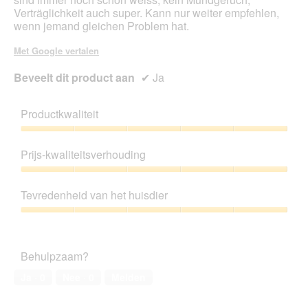
Verträglichkeit auch super. Kann nur weiter empfehlen,
wenn jemand gleichen Problem hat.
Met Google vertalen
Beveelt dit product aan
✔
Ja
Productkwaliteit
Productkwaliteit,
5
Prijs-kwaliteitsverhouding
van
5
Prijs-
kwaliteitsverhouding,
Tevredenheid van het huisdier
5
van
Tevredenheid
5
van
het
Behulpzaam?
huisdier,
5
Ja ·
0
Nee ·
0
Melden
van
5