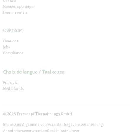
Contact
Nieuwe openingen
Evenementen
Over ons
Over ons
Jobs
Compliance
Choix de langue / Taalkeuze
Français
Nederlands
© 2026 Fressnapf Tiernahrungs GmbH
Impressum
Algemene voorwaarden
Gegevensbescherming
Annuleringsvoorwaarden
Cookie Instellingen