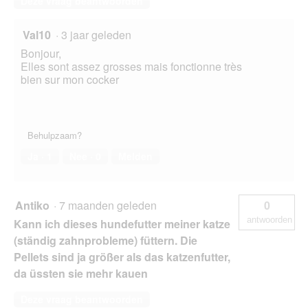
Deze vraag beantwoorden
Val10
·
3 jaar geleden
Bonjour,
Elles sont assez grosses mais fonctionne très
bien sur mon cocker
Behulpzaam?
Ja ·
1
Nee ·
0
Melden
Antiko
·
7 maanden geleden
0
antwoorden
Kann ich dieses hundefutter meiner katze
(ständig zahnprobleme) füttern. Die
Pellets sind ja größer als das katzenfutter,
da üssten sie mehr kauen
Deze vraag beantwoorden