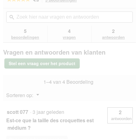
deze
4.8
van
actie
Zoek
Zo
de
navigeert
hier
ϙ
hie
5
u
naar
naa
sterren.
naar
vragen
vra
5
4
2
Beoordelingen
beoordelingen.
en
en
lezen
beoordelingen
vragen
antwoorden
van
antwoorden
ant
Hill's
Vragen en antwoorden van klanten
Prescription
Diet
t/d
Stel een vraag over het product
voer
voor
tandreiniging
1–4 van 4 Beoordeling
2x10
kg
Menu
Sorteren op:
▼
scott 077
·
3 jaar geleden
2
antwoorden
Est-ce que la taille des croquettes est
médium ?