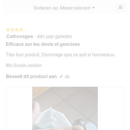
5
≡
Menu
Sorteren op:
Meest relevant
?
▼
va
Als
5.
u
op
de
volg
★★★★★
★★★★★
kno
Cathvosges
·
één jaar geleden
4
klikt,
van
word
Efficace sur les dents et gencives
de
5
onde
sterren.
Très bon produit. Dommage que ce soit si honnereux.
inho
bijg
Met Google vertalen
Beveelt dit product aan
✔
Ja