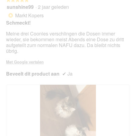
t
g
sunshine99
·
2 jaar geleden
u
5
v
e
van
Markt Kopers
*
e
e
5
Schmeckt!
n
n
sterren.
s
m
Meine drei Coonies verschlingen die Dosen immer
t
o
wieder, sie bekommen meist Abends eine Dose zu dritt
e
d
aufgeteilt zum normalen NAFU dazu. Da bleibt nichts
r
a
übrig.
.
a
l
Met Google vertalen
d
i
Beveelt dit product aan
✔
Ja
a
l
o
o
g
v
e
n
s
t
e