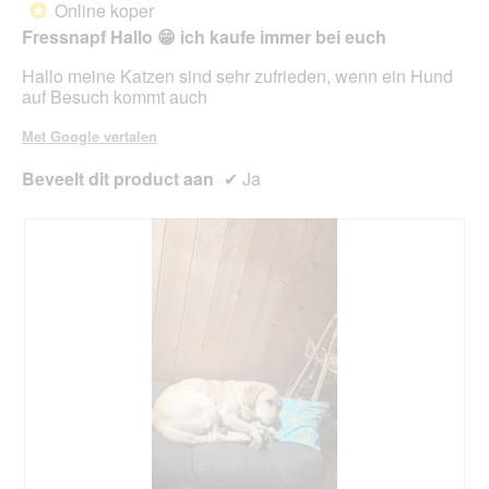
Online koper
*
de
5
onde
Fressnapf Hallo 😁 ich kaufe immer bei euch
sterren.
inho
bijg
Hallo meine Katzen sind sehr zufrieden, wenn ein Hund
auf Besuch kommt auch
Met Google vertalen
Beveelt dit product aan
✔
Ja