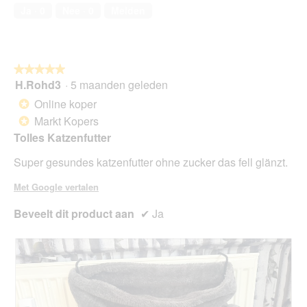
r
5
a
o
c
Ja ·
0
Nee ·
0
Melden
.
van
a
t
t
5
l
o
i
d
3
e
i
.
o
a
★★★★★
★★★★★
p
l
H.Rohd3
·
5 maanden geleden
5
e
o
van
n
Online koper
*
o
5
t
Markt Kopers
g
*
sterren.
u
v
Tolles Katzenfutter
e
e
e
n
Super gesundes katzenfutter ohne zucker das fell glänzt.
n
s
m
t
Met Google vertalen
o
e
d
Beveelt dit product aan
✔
Ja
r
a
.
a
l
d
i
a
l