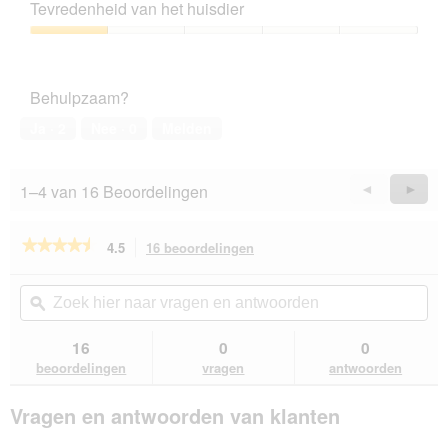
kwaliteitsverhouding,
n
Tevredenheid van het huisdier
1
s
van
Tevredenheid
t
5
van
e
het
r
Behulpzaam?
huisdier,
.
1
Ja ·
2
Nee ·
0
Melden
van
5
1–4 van 16 Beoordelingen
Vorige
◄
Volge
►
Reviews
Revie
★★★★★
★★★★★
4.5
16 beoordelingen
Met
deze
4.5
van
actie
Zoek
Zo
de
navigeert
hier
ϙ
hie
5
u
naar
naa
sterren.
naar
vragen
vra
16
0
0
Beoordelingen
beoordelingen.
en
en
lezen
beoordelingen
vragen
antwoorden
van
antwoorden
ant
Miamor
Vragen en antwoorden van klanten
Fijne
filets
in