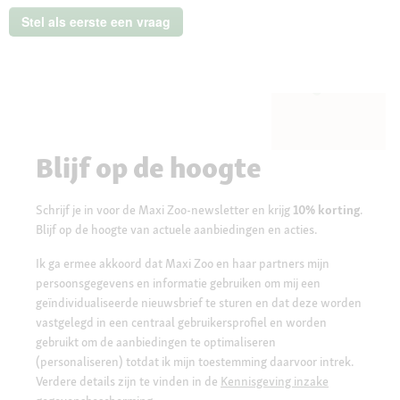
saus
Stel als eerste een vraag
Tonijn
Pur
24x85
g
Blijf op de hoogte
Schrijf je in voor de Maxi Zoo-newsletter en krijg
10% korting
.
Blijf op de hoogte van actuele aanbiedingen en acties.
Ik ga ermee akkoord dat Maxi Zoo en haar partners mijn
persoonsgegevens en informatie gebruiken om mij een
geïndividualiseerde nieuwsbrief te sturen en dat deze worden
vastgelegd in een centraal gebruikersprofiel en worden
gebruikt om de aanbiedingen te optimaliseren
(personaliseren) totdat ik mijn toestemming daarvoor intrek.
Verdere details zijn te vinden in de
Kennisgeving inzake