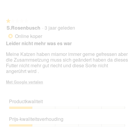
5
s
p
s
e
n
n
★★★★★
★★★★★
a
t
S.Rosenbusch
·
3 jaar geleden
c
u
1
k
e
van
Online koper
*
!
e
5
Leider nicht mehr was es war
n
sterren.
m
Meine Katzen haben miamor immer gerne gefressen aber
o
die Zusammsetzung muss sich geändert haben da dieses
d
Futter nicht mehr gut riecht und diese Sorte nicht
a
angerührt wird .
a
l
Met Google vertalen
d
i
a
Productkwaliteit
l
o
Productkwaliteit,
o
1
g
Prijs-kwaliteitsverhouding
van
v
5
Prijs-
e