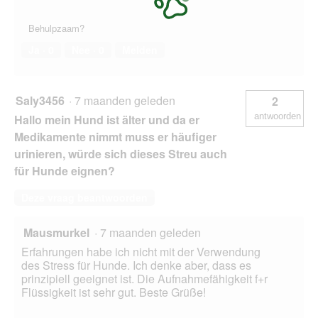
Behulpzaam?
Ja ·
0
Nee ·
0
Melden
Saly3456
·
7 maanden geleden
2
antwoorden
Hallo mein Hund ist älter und da er
Medikamente nimmt muss er häufiger
urinieren, würde sich dieses Streu auch
für Hunde eignen?
Deze vraag beantwoorden
Mausmurkel
·
7 maanden geleden
Erfahrungen habe ich nicht mit der Verwendung
des Stress für Hunde. Ich denke aber, dass es
prinzipiell geeignet ist. Die Aufnahmefähigkeit f+r
Flüssigkeit ist sehr gut. Beste Grüße!