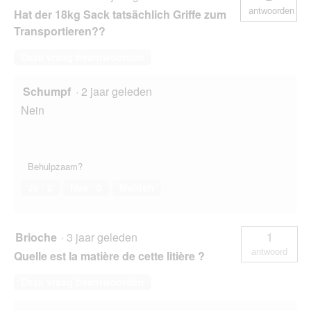
antwoorden
Hat der 18kg Sack tatsächlich Griffe zum
Transportieren??
Deze vraag beantwoorden
Schumpf
·
2 jaar geleden
Nein
Behulpzaam?
Ja ·
0
Nee ·
0
Melden
Brioche
·
3 jaar geleden
1
antwoord
Quelle est la matière de cette litière ?
Deze vraag beantwoorden