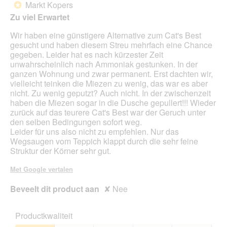
Markt Kopers
*
5
Zu viel Erwartet
sterren.
Wir haben eine günstigere Alternative zum Cat's Best
gesucht und haben diesem Streu mehrfach eine Chance
gegeben. Leider hat es nach kürzester Zeit
unwahrscheinlich nach Ammoniak gestunken. In der
ganzen Wohnung und zwar permanent. Erst dachten wir,
vielleicht teinken die Miezen zu wenig, das war es aber
nicht. Zu wenig geputzt? Auch nicht. In der zwischenzeit
haben die Miezen sogar in die Dusche gepullert!!! Wieder
zurück auf das teurere Cat's Best war der Geruch unter
den selben Bedingungen sofort weg.
Leider für uns also nicht zu empfehlen. Nur das
Wegsaugen vom Teppich klappt durch die sehr feine
Struktur der Körner sehr gut.
Met Google vertalen
Beveelt dit product aan
✘
Nee
Productkwaliteit