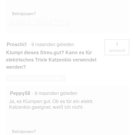
Behulpzaam?
Ja ·
1
Nee ·
0
Melden
Proschi1
·
9 maanden geleden
1
antwoord
Klumpt dieses Streu.gut? Kann es für
elektrisches Trixie Katzenklo verwendet
werden?
Deze vraag beantwoorden
Peppy58
·
9 maanden geleden
Ja, es Klumpen gut. Ob es für ein elektr.
Katzenklo geeignet, weiß ich nicht.
Behulpzaam?