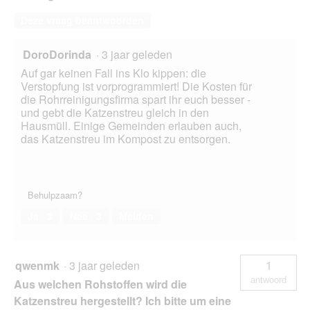
Deze vraag beantwoorden
DoroDorinda
·
3 jaar geleden
Auf gar keinen Fall ins Klo kippen: die
Verstopfung ist vorprogrammiert! Die Kosten für
die Rohrreinigungsfirma spart ihr euch besser -
und gebt die Katzenstreu gleich in den
Hausmüll. Einige Gemeinden erlauben auch,
das Katzenstreu im Kompost zu entsorgen.
Behulpzaam?
Ja ·
3
Nee ·
3
Melden
qwenmk
·
3 jaar geleden
1
antwoord
Aus welchen Rohstoffen wird die
Katzenstreu hergestellt? Ich bitte um eine