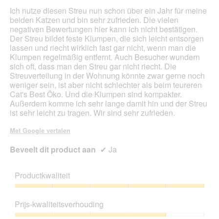
bijg
Ich nutze diesen Streu nun schon über ein Jahr für meine
beiden Katzen und bin sehr zufrieden. Die vielen
negativen Bewertungen hier kann ich nicht bestätigen.
Der Streu bildet feste Klumpen, die sich leicht entsorgen
lassen und riecht wirklich fast gar nicht, wenn man die
Klumpen regelmäßig entfernt. Auch Besucher wundern
sich oft, dass man den Streu gar nicht riecht. Die
Streuverteilung in der Wohnung könnte zwar gerne noch
weniger sein, ist aber nicht schlechter als beim teureren
Cat's Best Öko. Und die Klumpen sind kompakter.
Außerdem komme ich sehr lange damit hin und der Streu
ist sehr leicht zu tragen. Wir sind sehr zufrieden.
Met Google vertalen
Beveelt dit product aan
✔
Ja
Productkwaliteit
Productkwaliteit,
5
Prijs-kwaliteitsverhouding
van