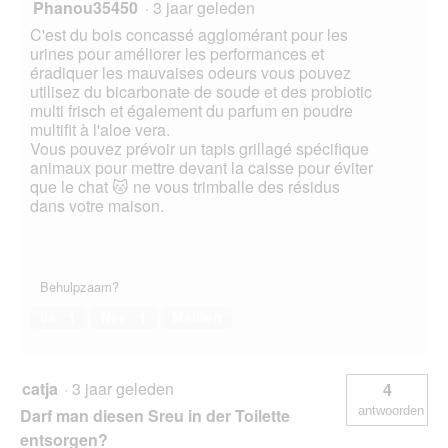
Phanou35450
·
3 jaar geleden
C'est du bois concassé agglomérant pour les
urines pour améliorer les performances et
éradiquer les mauvaises odeurs vous pouvez
utilisez du bicarbonate de soude et des probiotic
multi frisch et également du parfum en poudre
multifit à l'aloe vera.
Vous pouvez prévoir un tapis grillagé spécifique
animaux pour mettre devant la caisse pour éviter
que le chat 🐱 ne vous trimballe des résidus
dans votre maison.
Behulpzaam?
Ja ·
1
Nee ·
1
Melden
catja
·
3 jaar geleden
4
antwoorden
Darf man diesen Sreu in der Toilette
entsorgen?