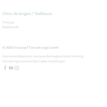
Choix de langue / Taalkeuze
Français
Nederlands
© 2026 Fressnapf Tiernahrungs GmbH
Impressum
Algemene voorwaarden
Gegevensbescherming
Annuleringsvoorwaarden
Cookie Instellingen