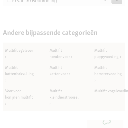
1–10 van 30 Beoordeling
Questions
Quest
Andere bijpassende categorieën
Multifit egelvoer
Multifit
Multifit
hondenvoer
puppyvoeding
Multifit
Multifit
Multifit
kattenbakvulling
kattenvoer
hamstervoeding
Voer voor
Multifit
Multifit vogelvoedi
konijnen multifit
kleindierstrooisel