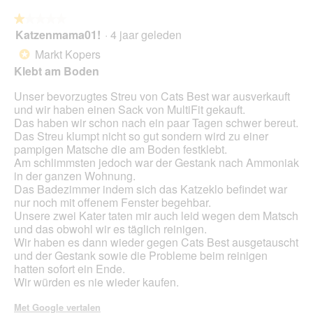
n
★★★★★
★★★★★
t
Katzenmama01!
·
4 jaar geleden
u
1
e
van
Markt Kopers
*
e
5
Klebt am Boden
n
sterren.
m
Unser bevorzugtes Streu von Cats Best war ausverkauft
o
und wir haben einen Sack von MultiFit gekauft.
d
Das haben wir schon nach ein paar Tagen schwer bereut.
a
Das Streu klumpt nicht so gut sondern wird zu einer
a
pampigen Matsche die am Boden festklebt.
l
Am schlimmsten jedoch war der Gestank nach Ammoniak
d
in der ganzen Wohnung.
i
Das Badezimmer indem sich das Katzeklo befindet war
a
nur noch mit offenem Fenster begehbar.
l
Unsere zwei Kater taten mir auch leid wegen dem Matsch
o
und das obwohl wir es täglich reinigen.
o
Wir haben es dann wieder gegen Cats Best ausgetauscht
g
und der Gestank sowie die Probleme beim reinigen
v
hatten sofort ein Ende.
e
Wir würden es nie wieder kaufen.
n
s
Met Google vertalen