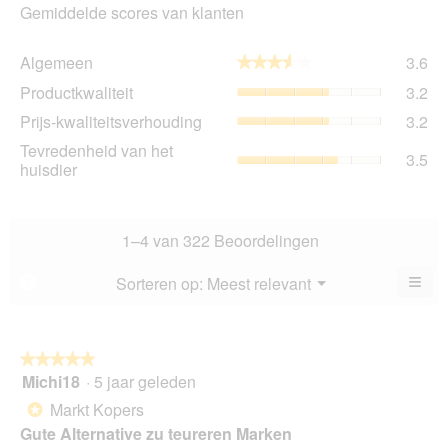
Gemiddelde scores van klanten
Al
Algemeen
3.6
★★★★★
★★★★★
gem
Pro
Productkwaliteit
3.2
sco
gem
is
Prij
Prijs-kwaliteitsverhouding
3.2
sco
3.6
kwa
is
Tev
Tevredenheid van het
va
gem
3.5
3.2
va
huisdier
5.
sco
va
het
is
5.
hui
3.2
gem
va
sco
1–4 van 322 Beoordelingen
5.
is
3.5
≡
Menu
Sorteren op:
Meest relevant
?
▼
va
Als
5.
u
op
de
volg
★★★★★
★★★★★
kno
Michi18
·
5 jaar geleden
5
klikt,
van
word
Markt Kopers
*
de
5
onde
Gute Alternative zu teureren Marken
sterren.
inho