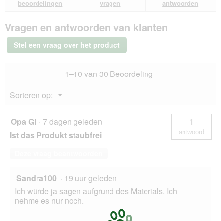
beoordelingen.
beoordelingen
vragen
antwoorden
van
antwoorden
ant
MultiFit
Vragen en antwoorden van klanten
Eco-
comfort
4,5
Stel een vraag over het product
kg
1–10 van 30 Beoordeling
Menu
Sorteren op:
▼
Opa GI
·
7 dagen geleden
1
antwoord
Ist das Produkt staubfrei
Deze vraag beantwoorden
Sandra100
·
19 uur geleden
Ich würde ja sagen aufgrund des Materials. Ich
nehme es nur noch.