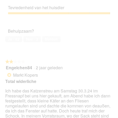
5
Prijs-
kwaliteitsverhouding,
Tevredenheid van het huisdier
4
van
Tevredenheid
5
van
het
Behulpzaam?
huisdier,
5
Ja ·
62
Nee ·
3
Melden
van
5
★★★★★
★★★★★
Engelchen84
·
2 jaar geleden
2
van
Markt Kopers
*
5
Total widerliche
sterren.
Ich habe das Katzenstreu am Samstag 30.3.24 im
Fressnapf bei uns hier gekauft, am Abend habe ich dann
festgestellt, dass kleine Käfer an den Fliesen
rumgelaufen sind und dachte die kommen von deaußen,
da ich das Fenster auf hatte. Doch heute traf mich der
Schock. In meinem Vorratsraum, wo der Sack steht sind