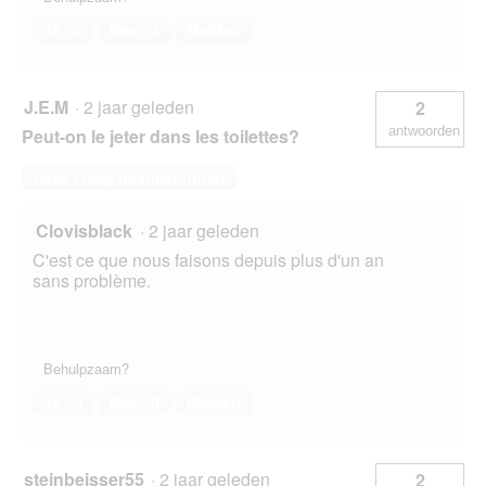
Ja ·
0
Nee ·
3
Melden
J.E.M
·
2 jaar geleden
2
antwoorden
Peut-on le jeter dans les toilettes?
Deze vraag beantwoorden
Clovisblack
·
2 jaar geleden
C'est ce que nous faisons depuis plus d'un an
sans problème.
Behulpzaam?
Ja ·
0
Nee ·
0
Melden
steinbeisser55
·
2 jaar geleden
2