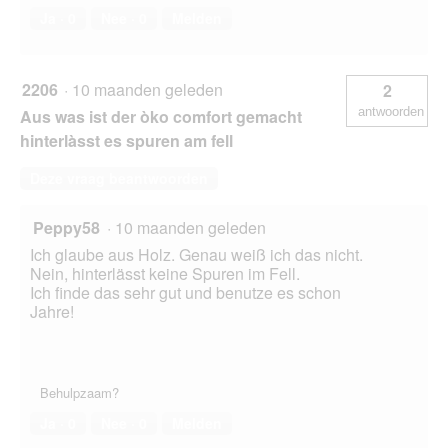
Ja ·
0
Nee ·
0
Melden
2206
·
10 maanden geleden
2
antwoorden
Aus was ist der òko comfort gemacht
hinterlàsst es spuren am fell
Deze vraag beantwoorden
Peppy58
·
10 maanden geleden
Ich glaube aus Holz. Genau weiß ich das nicht.
Nein, hinterlässt keine Spuren im Fell.
Ich finde das sehr gut und benutze es schon
Jahre!
Behulpzaam?
Ja ·
0
Nee ·
0
Melden