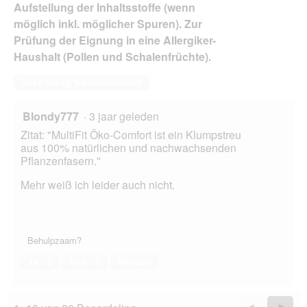
Aufstellung der Inhaltsstoffe (wenn
möglich inkl. möglicher Spuren). Zur
Prüfung der Eignung in eine Allergiker-
Haushalt (Pollen und Schalenfrüchte).
Deze vraag beantwoorden
Blondy777
·
3 jaar geleden
Zitat: "MultiFit Öko-Comfort ist ein Klumpstreu
aus 100% natürlichen und nachwachsenden
Pflanzenfasern."
Mehr weiß ich leider auch nicht.
Behulpzaam?
Ja ·
2
Nee ·
3
Melden
Vorige
◄
Volge
►