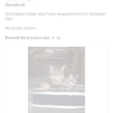
e
e
5
Genußvoll
n
n
sterren.
s
m
Die Katzen haben das Futter wegeschlemmt in kürzester
t
o
Zeit.
e
d
r
a
Met Google vertalen
.
a
l
Beveelt dit product aan
✔
Ja
d
i
a
l
o
o
g
v
e
n
s
t
e
r
.