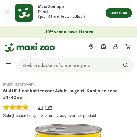
Maxi Zoo-app
Friends:
Ontdek nu
Spaar €5 met de stempelkaart
-10% voor nieuwe klanten
MultiFit Natvoer
MultiFit nat kattenvoer Adult, in gelei, Konijn en eend
24x405 g
4.1
(187)
Schrijf beoordeling
Stel een vraag over het product