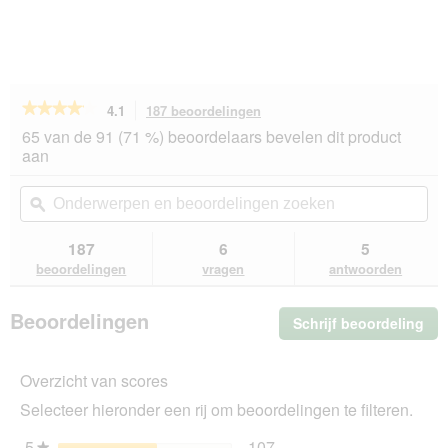
★★★★★
★★★★★
4.1
187 beoordelingen
Met
deze
4.1
65 van de 91 (71 %) beoordelaars bevelen dit product
van
actie
aan
de
navigeert
5
u
Onderwerpen
On
sterren.
naar
en
ϙ
en
Beoordelingen
beoordelingen.
beoordelingen
beo
lezen
van
zoeken
zo
187
6
5
MultiFit
beoordelingen
vragen
antwoorden
nat
kattenvoer
Adult,
Beoordelingen
Schrijf beoordeling
.
in
gelei,
Me
Konijn
dez
en
Overzicht van scores
act
eend
ope
24x405
Selecteer hieronder een rij om beoordelingen te filteren.
u
g
ee
5
sterren
107
★