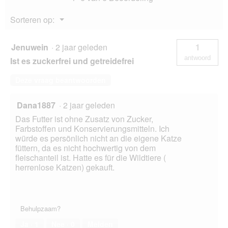
o
eend
g
24x405
Menu
Sorteren op:
g
v
▼
e
n
Jenuwein
·
2 jaar geleden
1
s
antwoord
Ist es zuckerfrei und getreidefrei
t
e
Deze vraag beantwoorden
r
.
Dana1887
·
2 jaar geleden
Das Futter ist ohne Zusatz von Zucker,
Farbstoffen und Konservierungsmitteln. Ich
würde es persönlich nicht an die eigene Katze
füttern, da es nicht hochwertig von dem
fleischanteil ist. Hatte es für die Wildtiere (
herrenlose Katzen) gekauft.
Behulpzaam?
Ja ·
1
Nee ·
0
Melden