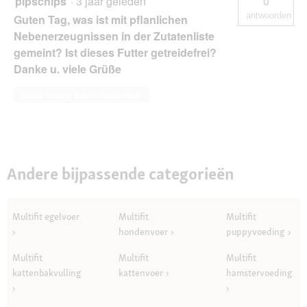
pipschips
·
3 jaar geleden
0
antwoorden
Guten Tag, was ist mit pflanlichen
Nebenerzeugnissen in der Zutatenliste
gemeint? Ist dieses Futter getreidefrei?
Danke u. viele Grüße
Deze vraag beantwoorden
Andere bijpassende categorieën
Multifit egelvoer
Multifit
Multifit
hondenvoer
puppyvoeding
Multifit
Multifit
Multifit
kattenbakvulling
kattenvoer
hamstervoeding