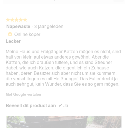
va
Als
5.
u
op
de
volg
★★★★★
★★★★★
kno
Napewaste
·
3 jaar geleden
5
klikt,
van
word
Online koper
*
de
5
onde
Lecker
sterren.
inho
bijg
Meine Haus-und Freigänger-Katzen mögen es nicht, sind
halt von klein auf etwas anderes gewöhnt. Aber die
Katzen, die ich draußen füttere, und es sind Streuner
dabei, wie auch Katzen, die eigentlich ein Zuhause
haben, deren Besitzer sich aber nicht um sie kümmern,
die verschlingen es mit Heißhunger. Das Futter riecht ja
auch sehr gut, kein Wunder, dass Sie es so gern mögen.
Met Google vertalen
Beveelt dit product aan
✔
Ja