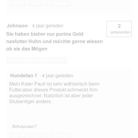
Ja ·
3
Nee ·
2
Melden
Johnson
·
4 jaar geleden
2
antwoorden
Sie haben bisher nur purina Gold
nasfutter Huhn und möchte gerne wissen
ob sie das Mögen
Deze vraag beantwoorden
Hundefan 1
·
4 jaar geleden
Mein Kater Pauli ist sehr wählerisch beim
Futter,aber dieses Produkt schmeckt ihm
ausgezeichnet .Natürlich ist aber jeder
Stubentiger anders .
Behulpzaam?
Ja ·
0
Nee ·
0
Melden