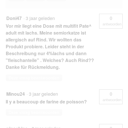
Doni47
·
3 jaar geleden
0
antwoorden
Vor mir liegt eine Dose mit multifit Pate^
adult mit lachs. Meine semiorkatze ist
allergisch auf Rind. Wir wollten das
Produkt probiere. Leider steht in der
Beschreibung nur 4%lachs und dann
"fleischanteile" . Welches? Auch Rind??
Danke für Rückmeldung.
Deze vraag beantwoorden
Minou24
·
3 jaar geleden
0
antwoorden
Il y a beaucoup de farine de poisson?
Deze vraag beantwoorden