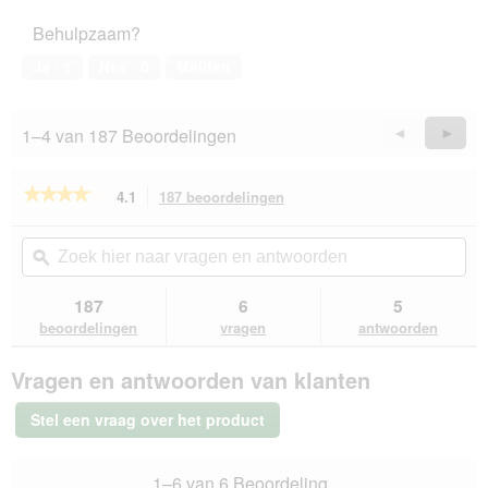
het
t
Behulpzaam?
huisdier,
i
5
e
Ja ·
1
Nee ·
0
Melden
van
o
5
p
e
1–4 van 187 Beoordelingen
Vorige
◄
Volge
►
n
Reviews
Revie
t
u
★★★★★
★★★★★
4.1
187 beoordelingen
Met
e
deze
4.1
e
van
actie
Zoek
Zo
n
de
navigeert
hier
ϙ
hie
m
5
u
naar
naa
o
sterren.
naar
vragen
vra
187
6
5
Beoordelingen
d
beoordelingen.
en
en
lezen
beoordelingen
vragen
antwoorden
a
van
antwoorden
ant
a
MultiFit
l
Vragen en antwoorden van klanten
nat
d
kattenvoer
i
Adult,
Stel een vraag over het product
in
a
gelei,
l
Konijn
o
1–6 van 6 Beoordeling
en