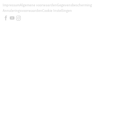
Impressum
Algemene voorwaarden
Gegevensbescherming
Annuleringsvoorwaarden
Cookie Instellingen