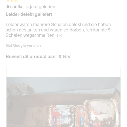
kno
Ariaella
·
4 jaar geleden
3
klikt,
van
word
Leider defekt geliefert
de
5
onde
sterren.
Leider waren mehrere Schalen defekt und sie haben
inho
bijg
schon gestunken und waren verdorben. Ich konnte 5
Schalen wegschmeißen. ) -:
Met Google vertalen
Beveelt dit product aan
✘
Nee