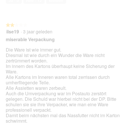
Ja ·
0
Nee ·
12
Melden
van
.
o
5
p
e
n
★★★★★
★★★★★
t
ilse19
·
3 jaar geleden
u
2
e
van
miserable Verpackung
e
5
n
sterren.
Die Ware ist wie immer gut.
m
Diesmal ist wie durch ein Wunder die Ware nicht
o
zertrümmert worden.
d
Im innern des Kartons überhaupt keine Sicherung der
a
Ware.
a
Alle Kartons im Inneren waren total zerrissen durch
l
umherfliegende Teile.
d
Alle Assietten waren zerbeult.
i
Auch die Umverpackung war im Postauto zerstört
a
gelegen. Die Schuld war hierbei nicht bei der DP. Bitte
l
schulen sie sie ihre Verpacker, wie man eine Ware
o
professionell verpackt.
o
Damit beim nächsten mal das Nassfutter nicht im Karton
g
schwimmt.
v