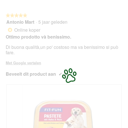
p
l
e
o
n
o
★★★★★
★★★★★
t
g
Antonio Mart
·
5 jaar geleden
u
5
v
e
van
Online koper
*
e
e
5
Ottimo prodotto và benissimo.
n
n
sterren.
s
m
Di buona qualità,un po' costoso ma va benissimo si può
t
o
fare.
e
d
r
a
Met Google vertalen
.
a
l
Beveelt dit product aan
✔
Ja
d
i
a
l
o
o
g
v
e
n