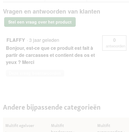
antwoorden
ant
MultiFit
Vragen en antwoorden van klanten
natvoer
hond
paté
Stel een vraag over het product
met
lam
en
wild
FLAFFY
·
3 jaar geleden
0
9x300
antwoorden
Bonjour, est-ce que ce produit est fait à
g
partir de carcasses et contient des os et
yeux ? Merci
Deze vraag beantwoorden
Andere bijpassende categorieën
Multifit egelvoer
Multifit
Multifit
hondenvoer
puppyvoeding