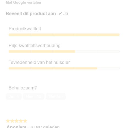
e
Met Google vertalen
n
s
Beveelt dit product aan
✔
Ja
t
e
r
Productkwaliteit
.
Productkwaliteit,
5
Prijs-kwaliteitsverhouding
van
5
Prijs-
kwaliteitsverhouding,
Tevredenheid van het huisdier
3
van
Tevredenheid
5
van
het
Behulpzaam?
huisdier,
4
Ja ·
4
Nee ·
12
Melden
van
5
★★★★★
★★★★★
Anoniem
·
6 jaar geleden
5