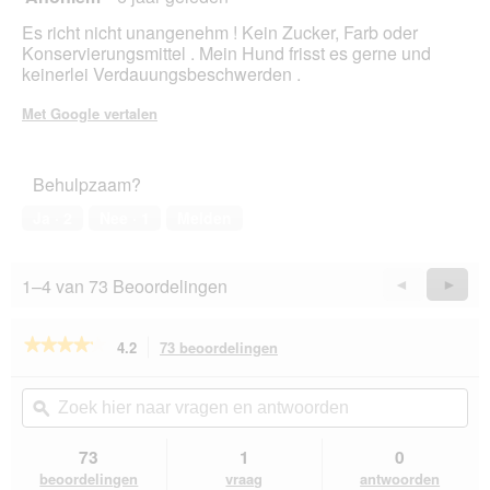
van
Es richt nicht unangenehm ! Kein Zucker, Farb oder
5
Konservierungsmittel . Mein Hund frisst es gerne und
sterren.
keinerlei Verdauungsbeschwerden .
Met Google vertalen
Behulpzaam?
Ja ·
2
Nee ·
1
Melden
1–4 van 73 Beoordelingen
Vorige
◄
Volge
►
Reviews
Revie
★★★★★
★★★★★
4.2
73 beoordelingen
Met
deze
4.2
van
actie
Zoek
Zo
de
navigeert
hier
ϙ
hie
5
u
naar
naa
sterren.
naar
vragen
vra
73
1
0
Beoordelingen
beoordelingen.
en
en
lezen
beoordelingen
vraag
antwoorden
van