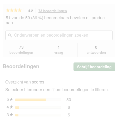
★★★★★
★★★★★
4.2
73 beoordelingen
Met
deze
4.2
51 van de 59 (86 %) beoordelaars bevelen dit product
van
actie
aan
de
navigeert
5
u
Onderwerpen
On
sterren.
naar
en
ϙ
en
Beoordelingen
beoordelingen.
beoordelingen
beo
lezen
van
zoeken
zo
73
1
0
MultiFit
beoordelingen
vraag
antwoorden
natvoer
hond
paté
Beoordelingen
Schrijf beoordeling
.
met
lam
Me
en
dez
wild
Overzicht van scores
act
9x300
ope
g
Selecteer hieronder een rij om beoordelingen te filteren.
u
ee
5
sterren
50
50 beoordelingen met 5 s
Selecteer om beoordelinge
★
mo
4
sterren
6
dia
6 beoordelingen met 4 ste
Selecteer om beoordelingen
★
3
sterren
5
5 beoordelingen met 3 ste
Selecteer om beoordelingen
★