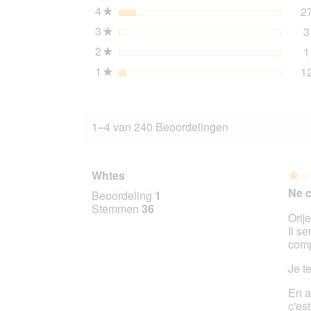
4
sterren
2
★
3
sterren
3
★
2
sterren
1
★
1
sterren
1
★
1–4 van 240 Beoordelingen
Whtes
★★
★★
1
Ne 
Beoordeling
1
van
Stemmen
36
Orij
5
Il s
sterr
comp
Je t
En a
c'es