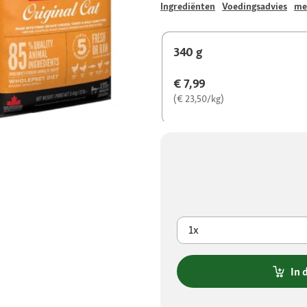
Ingrediënten
Voedingsadvies
me
340 g
€ 7,99
(€ 23,50/kg)
1x
In 