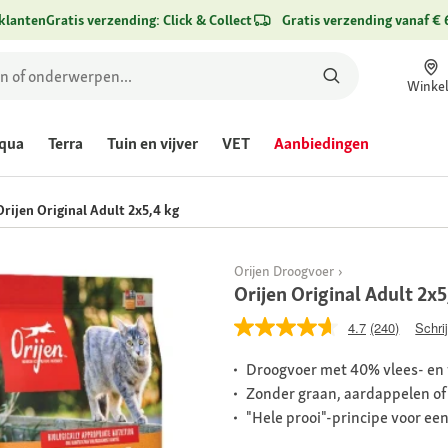
klanten
Gratis verzending: Click & Collect
Gratis verzending vanaf € 
Winke
qua
Terra
Tuin en vijver
VET
Aanbiedingen
Orijen Original Adult 2x5,4 kg
Orijen Droogvoer
Orijen Original Adult 2x5
4.7
(240)
Schri
Droogvoer met 40% vlees- en 
Zonder graan, aardappelen of
"Hele prooi"-principe voor ee