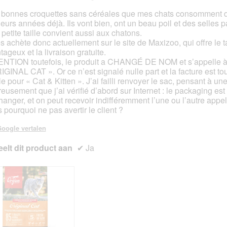
n
z
g
e
 bonnes croquettes sans céréales que mes chats consomment 
f
a
ieurs années déjà. Ils vont bien, ont un beau poil et des selles pa
en.
o
c
 petite taille convient aussi aux chatons.
t
t
es achète donc actuellement sur le site de Maxizoo, qui offre le ta
o
i
tageux et la livraison gratuite.
2
e
NTION toutefois, le produit a CHANGÉ DE NOM et s’appelle à
.
o
IGINAL CAT ». Or ce n’est signalé nulle part et la facture est to
p
e pour « Cat & Kitten ». J’ai failli renvoyer le sac, pensant à une
e
eusement que j’ai vérifié d’abord sur Internet : le packaging est 
n
hanger, et on peut recevoir indifféremment l’une ou l’autre appel
t
s pourquoi ne pas avertir le client ?
u
e
oogle vertalen
e
elt dit product aan
✔
n
Ja
m
o
d
a
a
l
d
i