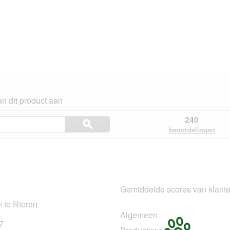
n dit product aan
Onderwerpen
240
ϙ
en
Zoeken
beoordelingen
beoordelingen
ngen.
zoeken
Gemiddelde scores van klant
te filteren.
Algemeen
7
197 beoordelingen met 5 sterren.
Selecteer om beoordelingen te filteren met 5 sterren.