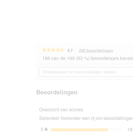
★★★★★
★★★★★
4.7
240 beoordelingen
Met
deze
4.7
186 van de 199 (93 %) beoordelaars bevele
van
actie
de
navigeert
Onderwerpen
5
u
en
sterren.
naar
beoordelingen
Beoordelingen
beoordeli
zoeken
lezen
van
Beoordelingen
Orijen
Original
Adult
Overzicht van scores
2x5,4
kg
Selecteer hieronder een rij om beoordelingen 
5
sterren
19
★