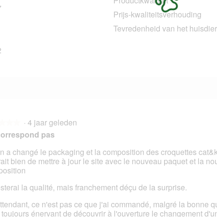
Productkwaliteit
7
27 beoordelingen met 4 sterren.
Selecteer om beoordelingen te filteren met 4 sterren.
Prijs-kwaliteitsverhouding
3 beoordelingen met 3 sterren.
Selecteer om beoordelingen te filteren met 3 sterren.
Tevredenheid van het huisdier
1 beoordeling met 2 sterren.
Selecteer om beoordelingen te filteren met 2 sterren.
2
12 beoordelingen met 1 ster.
Selecteer om beoordelingen met 1 ster te filteren.
·
4 jaar geleden
★★★
★★★
correspond pas
en a changé le packaging et la composition des croquettes cat&k
erait bien de mettre à jour le site avec le nouveau paquet et la no
en.
osition
esterai la qualité, mais franchement déçu de la surprise.
ttendant, ce n'est pas ce que j'ai commandé, malgré la bonne qu
t toujours énervant de découvrir à l'ouverture le changement d'u