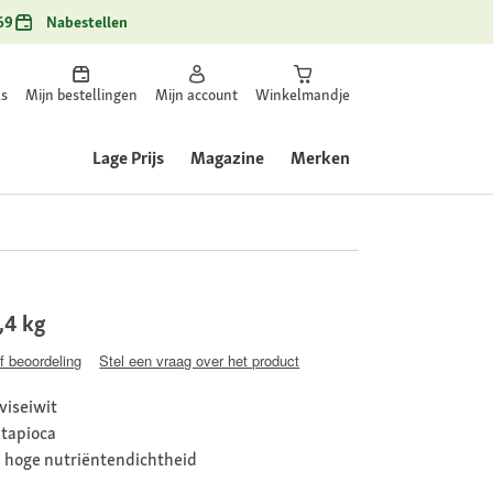
69
Nabestellen
ls
Mijn bestellingen
Mijn account
Winkelmandje
Lage Prijs
Magazine
Merken
,4 kg
jf beoordeling
Stel een vraag over het product
viseiwit
 tapioca
n hoge nutriëntendichtheid