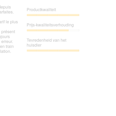
depuis
Productkwaliteit
rfaites.
Productkwaliteit,
rif le plus
5
Prijs-kwaliteitsverhouding
van
 présent
5
Prijs-
ujours
kwaliteitsverhouding,
Tevredenheid van het
 erreur.
4
huisdier
en train
van
lation.
5
Tevredenheid
van
het
huisdier,
5
van
5