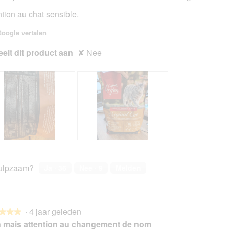
ntion au chat sensible.
oogle vertalen
elt dit product aan
✘
Nee
B
F
e
o
o
t
ulpzaam?
Ja ·
36
Nee ·
9
Melden
o
o
r
M
d
e
e
t
·
4 jaar geleden
l
d
★★★
★★★
i
e
 mais attention au changement de nom