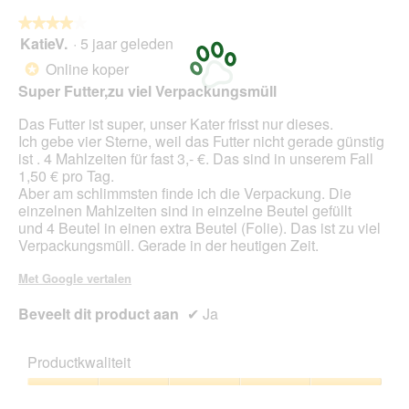
.
a
t
t
★★★★★
★★★★★
l
o
i
KatieV.
·
5 jaar geleden
d
4
5
e
i
van
.
o
Online koper
*
a
5
p
Super Futter,zu viel Verpackungsmüll
l
sterren.
e
o
n
Das Futter ist super, unser Kater frisst nur dieses.
o
t
Ich gebe vier Sterne, weil das Futter nicht gerade günstig
g
u
ist . 4 Mahlzeiten für fast 3,- €. Das sind in unserem Fall
v
e
1,50 € pro Tag.
e
e
Aber am schlimmsten finde ich die Verpackung. Die
n
n
einzelnen Mahlzeiten sind in einzelne Beutel gefüllt
s
m
und 4 Beutel in einen extra Beutel (Folie). Das ist zu viel
t
o
Verpackungsmüll. Gerade in der heutigen Zeit.
e
d
r
a
Met Google vertalen
.
a
l
Beveelt dit product aan
✔
Ja
d
i
a
Productkwaliteit
l
Productkwaliteit,
o