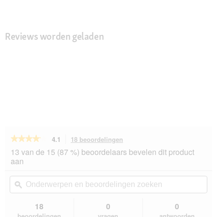
Reviews worden geladen
★★★★★
★★★★★
4.1
18 beoordelingen
Met
deze
4.1
13 van de 15 (87 %) beoordelaars bevelen dit product
van
actie
aan
de
navigeert
5
u
Onderwerpen
On
sterren.
naar
en
ϙ
en
Beoordelingen
beoordelingen.
beoordelingen
beo
lezen
van
zoeken
zo
18
0
0
Purina
beoordelingen
vragen
antwoorden