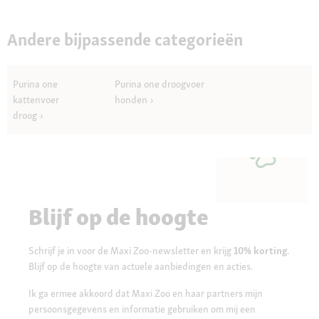
g
zalm
48x85
v
g
e
Andere bijpassende categorieën
n
s
t
Purina one
Purina one droogvoer
e
r
kattenvoer
honden
.
droog
Blijf op de hoogte
Schrijf je in voor de Maxi Zoo-newsletter en krijg
10% korting
.
Blijf op de hoogte van actuele aanbiedingen en acties.
Ik ga ermee akkoord dat Maxi Zoo en haar partners mijn
persoonsgegevens en informatie gebruiken om mij een