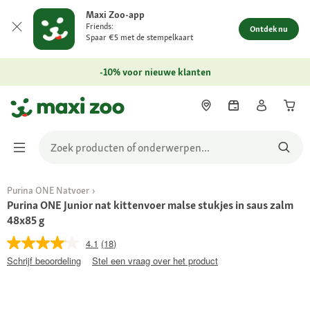
Maxi Zoo-app
Friends:
Ontdek nu
Spaar €5 met de stempelkaart
-10% voor nieuwe klanten
Purina ONE Natvoer
Purina ONE Junior nat kittenvoer malse stukjes in saus zalm
48x85 g
4.1
(18)
Schrijf beoordeling
Stel een vraag over het product