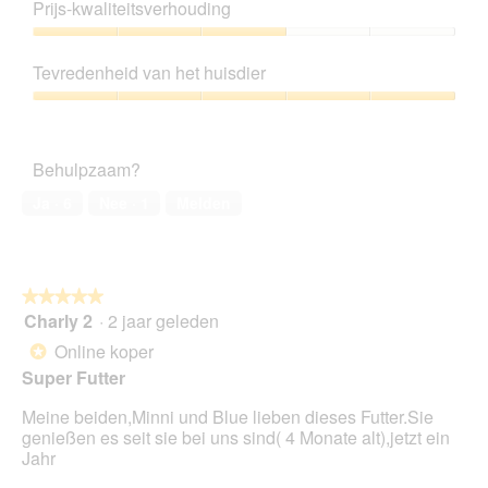
5
o
Prijs-kwaliteitsverhouding
van
g
5
v
Prijs-
e
kwaliteitsverhouding,
Tevredenheid van het huisdier
n
3
s
van
Tevredenheid
t
5
van
e
het
r
Behulpzaam?
huisdier,
.
5
Ja ·
6
Nee ·
1
Melden
van
5
★★★★★
★★★★★
Charly 2
·
2 jaar geleden
5
van
Online koper
*
5
Super Futter
sterren.
Meine beiden,Minni und Blue lieben dieses Futter.Sie
genießen es seit sie bei uns sind( 4 Monate alt),jetzt ein
Jahr