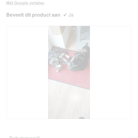
Met Google vertalen
Beveelt dit product aan
✔
Ja
B
F
e
o
o
t