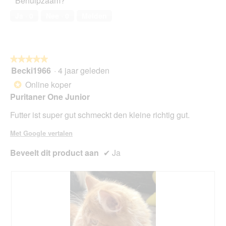
Behulpzaam?
o
o
r
M
Ja ·
0
Nee ·
0
Melden
d
e
e
t
l
d
i
e
n
z
★★★★★
★★★★★
g
e
Becki1966
·
4 jaar geleden
5
f
a
van
Online koper
*
o
c
5
Puritaner One Junior
t
t
sterren.
o
i
Futter ist super gut schmeckt den kleine richtig gut.
1
e
.
o
Met Google vertalen
p
e
Beveelt dit product aan
✔
Ja
n
t
u
e
e
n
m
o