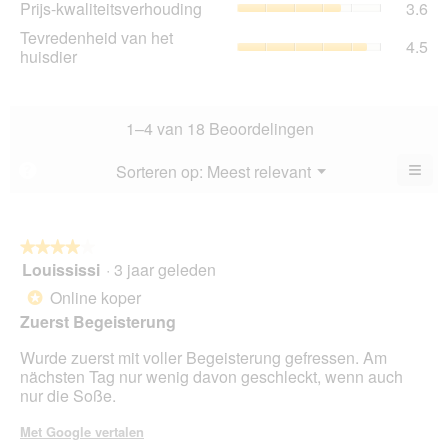
Prijs-kwaliteitsverhouding
3.6
sco
4.1
kwa
is
Tev
Tevredenheid van het
va
gem
4.5
4.2
va
huisdier
5.
sco
va
het
is
5.
hui
3.6
gem
va
sco
1–4 van 18 Beoordelingen
5.
is
4.5
≡
Menu
Sorteren op:
Meest relevant
?
▼
va
Als
5.
u
op
de
volg
★★★★★
★★★★★
kno
Louississi
·
3 jaar geleden
4
klikt,
van
word
Online koper
*
de
5
onde
Zuerst Begeisterung
sterren.
inho
bijg
Wurde zuerst mit voller Begeisterung gefressen. Am
nächsten Tag nur wenig davon geschleckt, wenn auch
nur die Soße.
Met Google vertalen