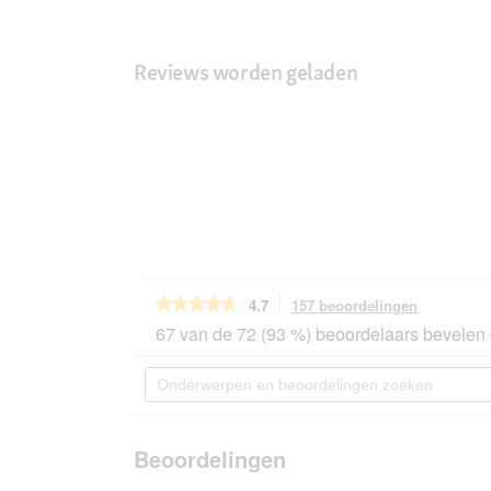
Reviews worden geladen
★★★★★
★★★★★
4.7
157 beoordelingen
Met
deze
4.7
67 van de 72 (93 %) beoordelaars bevelen 
van
actie
de
navigeert
Onderwerpen
5
u
en
sterren.
naar
beoordelingen
Beoordelingen
beoordeli
zoeken
lezen
van
Beoordelingen
REAL
NATURE