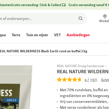
klanten
Gratis verzending: Click & Collect
Gratis verzending vanaf € 
Winke
qua
Terra
Tuin en vijver
VET
Aanbiedingen
EAL NATURE WILDERNESS Black Earth rund en buffel 1 kg
REAL NATURE Droog hondenvoer
REAL NATURE WILDERNESS
4.7
(157)
Schri
Met 70% rundvlees, buffel en 
ingrediënten en 0% toegevoe
Vrij van conserveermiddelen,
Met verse runderlever als hoo