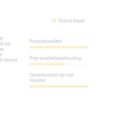
Online koper
*
ti
Productkwaliteit
uß ich
er
Productkwaliteit,
e
5
Prijs-kwaliteitsverhouding
ch Senior
van
5
Prijs-
kwaliteitsverhouding,
Tevredenheid van het
3
huisdier
van
5
Tevredenheid
van
het
huisdier,
5
van
5