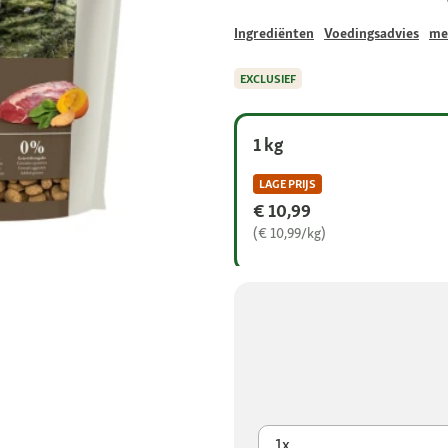
Ingrediënten
Voedingsadvies
me
EXCLUSIEF
1 kg
LAGE PRIJS
€ 10,99
(€ 10,99/kg)
1x