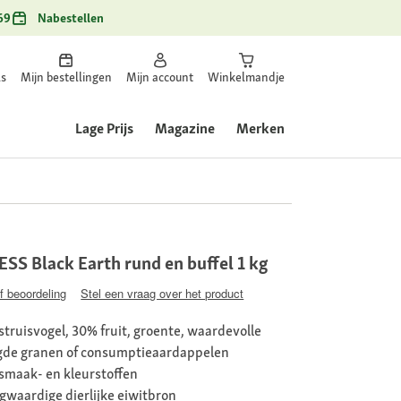
69
Nabestellen
ls
Mijn bestellingen
Mijn account
Winkelmandje
Lage Prijs
Magazine
Merken
 Black Earth rund en buffel 1 kg
jf beoordeling
Stel een vraag over het product
struisvogel, 30% fruit, groente, waardevolle
gde granen of consumptieaardappelen
 smaak- en kleurstoffen
gwaardige dierlijke eiwitbron