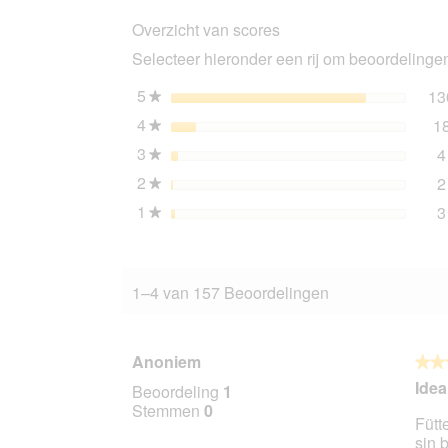
WILDERNESS
Overzicht van scores
Black
Earth
Selecteer hieronder een rij om beoordelingen 
rund
en
buffel
5
sterren
13
★
1
4
sterren
1
kg
★
3
sterren
4
★
2
sterren
2
★
1
sterren
3
★
1–4 van 157 Beoordelingen
Anoniem
★★
★★
5
Idea
Beoordeling
1
van
Stemmen
0
Fütt
5
sin 
sterr