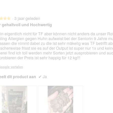
f
a
f
a
o
c
o
c
t
t
t
t
o
i
o
i
·
3 jaar geleden
★★★
★★★
2
e
3
e
 gehaltvoll und Hochwertig
.
o
.
o
p
p
bin eigentlich nicht für TF aber können nicht anders da unser Rot
e
e
ling Allergien gegen Huhn aufweist bei der Seniorin 9 Jahre m
en.
n
n
assen die nimmt dabei zu die ist sehr mäkelig was TF betrifft ab
t
t
scherweise frisst sie es auf der Output ist super nur 1x und kein
u
u
erei find ich toll werden mehr Sorten jetzt ausprobieren und au
e
e
probieren der Preis ist sehr happig für 12 kg!!!
e
e
n
n
oogle vertalen
m
m
o
o
elt dit product aan
✔
Ja
d
d
a
a
a
a
l
l
d
d
i
i
a
a
l
l