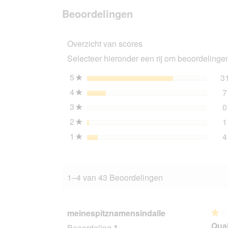
beoordeling
van
Beoordelingen
REAL
NATURE
WILDERNESS
Overzicht van scores
kitten
12
Selecteer hieronder een rij om beoordelingen 
x
85
g
5
sterren
3
★
True
4
sterren
7
Country
★
kip
3
sterren
0
en
★
zalm
2
sterren
1
★
12x85
g
1
sterren
4
★
1–4 van 43 Beoordelingen
meinespitznamensindalle
★★
★★
1
Qual
Beoordeling
1