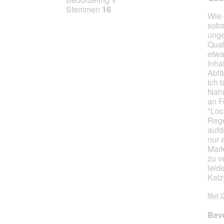
van
Stemmen
16
Wie 
5
soba
sterr
unge
Qual
etwa
Inha
Abfä
Ich 
Nahr
an F
"Loc
Rege
aufd
nur 
Mark
zu v
leid
Katz
Met G
Beve