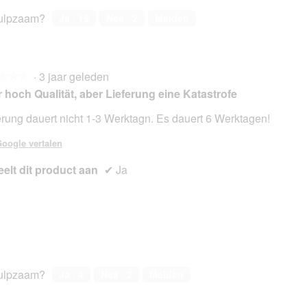
ulpzaam?
Ja ·
16
Nee ·
2
Melden
·
3 jaar geleden
★★★
★★★
 hoch Qualität, aber Lieferung eine Katastrofe
erung dauert nicht 1-3 Werktagn. Es dauert 6 Werktagen!
en.
oogle vertalen
elt dit product aan
✔
Ja
ulpzaam?
Ja ·
4
Nee ·
2
Melden