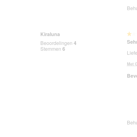
Beh
Kiraluna
★★
★★
1
Sehr
Beoordelingen
4
van
Stemmen
6
Lief
5
sterr
Met G
Beve
Beh