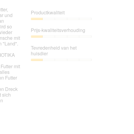
klikt,
wordt
ter,
de
Productkwaliteit
onderstaande
ar und
inhoud
an
bijgewerkt
Productkwaliteit,
ird so
1
Prijs-kwaliteitsverhouding
wieder
van
ansche mit
5
Prijs-
m "Land".
kwaliteitsverhouding,
Tevredenheid van het
1
huisdier
BIOTIKA
van
5
Tevredenheid
Futter mit
van
alles
het
n Futter
huisdier,
1
sen Dreck
van
t sich
5
en