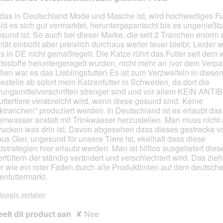
das in Deutschland Mode und Masche ist, wird hochwertiges Fut
ld es sich gut vermarktet, heruntergepantscht bis es ungenießb
en.
sund ist. So auch bei dieser Marke, die seit 2 Tranchen enorm 
ität einbüßt aber preislich durchaus weiter teuer bleibt. Leider w
s in DE nicht gemaßregelt. Die Katze rührt das Futter seit dem 
ltsstoffe heruntergeregelt wurden, nicht mehr an (vor dem Verp
llen war es das Lieblingsfutter) Es ist zum Verzweifeln in diese
bestelle ab sofort mein Katzenfutter in Schweden, da dort die
ungsmittelvorschriften strenger sind und vor allem KEIN ANTI
uttertiere verabreicht wird, wenn diese gesund sind. Keine
ktranchen" produziert werden. In Deutschland ist es erlaubt das 
nwasser anstatt mit Trinkwasser herzustellen. Man muss nicht 
rucken was drin ist. Davon abgesehen dass dieses gestrecke vo
aus Gier, ungesund für unsere Tiere ist, ekelhaft dass diese
tstrategien hier erlaubt werden. Man ist hilflos ausgeliefert die
erfüttern der ständig verändert und verschlechtert wird. Das zieh
er wie ein roter Faden durch alle Produktlinien auf dem deutsch
enfuttermarkt.
oogle vertalen
elt dit product aan
✘
Nee