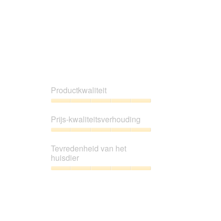
Productkwaliteit
Productkwaliteit,
5
Prijs-kwaliteitsverhouding
van
5
Prijs-
kwaliteitsverhouding,
Tevredenheid van het
5
huisdier
van
5
Tevredenheid
van
het
huisdier,
5