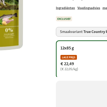
Ingrediënten
Voedingsadvies
me
EXCLUSIEF
Smaakvariant
True Country 
12x85 g
LAGE PRIJS
€ 22,49
(€ 22,05/kg)