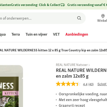
klanten
Gratis verzending: Click & Collect
Gratis verzending vanaf € 
Winke
qua
Terra
Tuin en vijver
VET
Aanbiedingen
AL NATURE WILDERNESS kitten 12 x 85 g True Country kip en zalm 12x85
REAL NATURE Natvoer
REAL NATURE WILDERNESS
en zalm 12x85 g
4.4
(43)
Schrijf
Oorspronkelijke voeding, naar
Met een zeer hoog vleesgehalte
Graanvrij recept