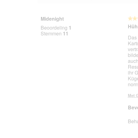
Midenight
★★
★★
5
Hüh
Beoordeling
1
van
Stemmen
11
Das 
5
Kart
sterr
vert
bild
auch
Resu
ihr 
Küge
norm
Met G
Beve
Beh