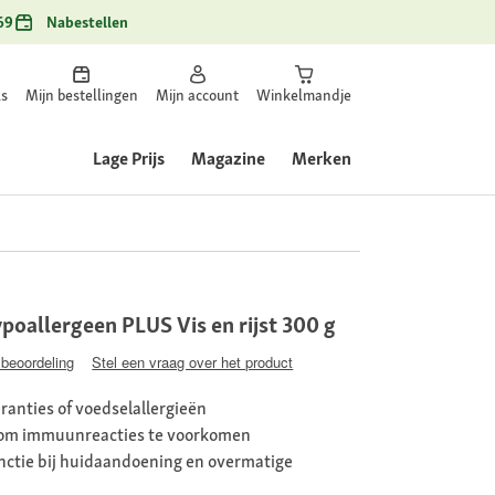
69
Nabestellen
ls
Mijn bestellingen
Mijn account
Winkelmandje
Lage Prijs
Magazine
Merken
allergeen PLUS Vis en rijst 300 g
 beoordeling
Stel een vraag over het product
ranties of voedselallergieën
t om immuunreacties te voorkomen
ctie bij huidaandoening en overmatige