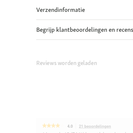
Verzendinformatie
Begrijp klantbeoordelingen en recens
Reviews worden geladen
★★★★★
★★★★★
4.0
21 beoordelingen
Met
deze
4