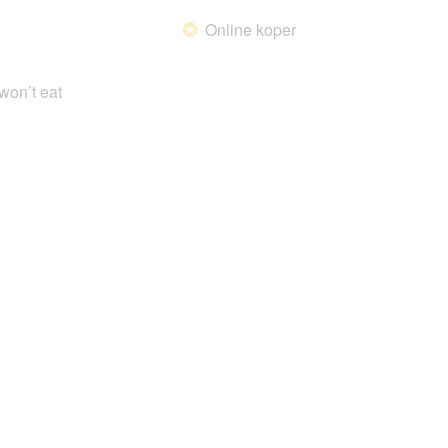
Online koper
*
 won’t eat