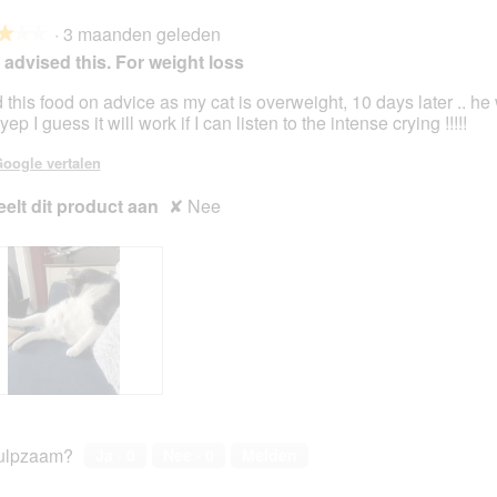
·
3 maanden geleden
★★★
★★★
advised this. For weight loss
d this food on advice as my cat is overweight, 10 days later .. he
 yep I guess it will work if I can listen to the intense crying !!!!!
en.
oogle vertalen
elt dit product aan
✘
Nee
ulpzaam?
Ja ·
0
Nee ·
0
Melden