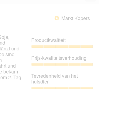
Als
van
u
5.
op
de
Markt Kopers
*
volgende
knop
klikt,
wordt
Soja,
de
Productkwaliteit
onderstaande
und
inhoud
länzt und
bijgewerkt
Productkwaliteit,
pe sind
5
Prijs-kwaliteitsverhouding
n
van
ährt und
5
Prijs-
Sie bekam
kwaliteitsverhouding,
Tevredenheid van het
dem 2. Tag
5
huisdier
van
5
Tevredenheid
van
het
huisdier,
5
van
5