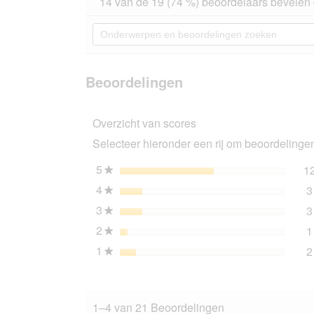
14 van de 19 (74 %) beoordelaars bevelen 
van
actie
de
navigeert
Onderwerpen
5
u
en
sterren.
naar
beoordelingen
Beoordelingen
beoordeling
zoeken
lezen
van
Beoordelingen
SELECT
GOLD
Medica
Overzicht van scores
Hypoallergeen
PLUS
Selecteer hieronder een rij om beoordelingen 
Vis
en
rijst
5
sterren
1
★
300
4
sterren
3
g
★
3
sterren
3
★
2
sterren
1
★
1
sterren
2
★
1–4 van 21 Beoordelingen