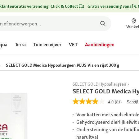
klanten
Gratis verzending: Click & Collect
Gratis verzending vanaf € 
Winke
qua
Terra
Tuin en vijver
VET
Aanbiedingen
SELECT GOLD Medica Hypoallergeen PLUS Vis en rijst 300 g
SELECT GOLD Hypoallergeen
SELECT GOLD Medica Hypo
4.0
(21)
Schrijf
Voor katten met voedselintole
Gehydrolyseerd dierlijk eiwi
Ondersteuning van de huidfun
haaruitval