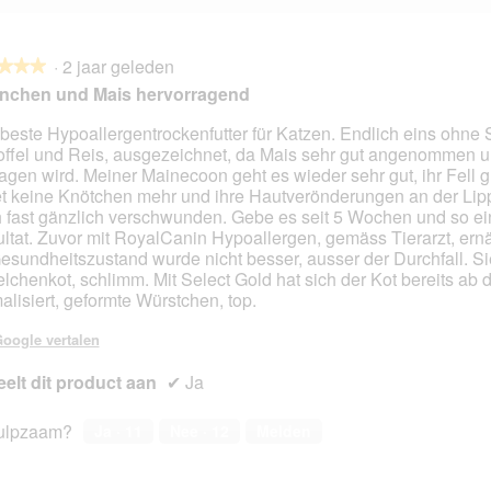
·
2 jaar geleden
★★★
★★★
nchen und Mais hervorragend
beste Hypoallergentrockenfutter für Katzen. Endlich eins ohne 
offel und Reis, ausgezeichnet, da Mais sehr gut angenommen 
en.
ragen wird. Meiner Mainecoon geht es wieder sehr gut, ihr Fell g
et keine Knötchen mehr und ihre Hautverönderungen an der Lip
 fast gänzlich verschwunden. Gebe es seit 5 Wochen und so ei
ltat. Zuvor mit RoyalCanin Hypoallergen, gemäss Tierarzt, ern
Gesundheitszustand wurde nicht besser, ausser der Durchfall. 
lchenkot, schlimm. Mit Select Gold hat sich der Kot bereits ab 
alisiert, geformte Würstchen, top.
oogle vertalen
elt dit product aan
✔
Ja
ulpzaam?
Ja ·
11
Nee ·
12
Melden