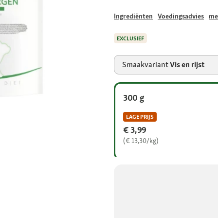
Ingrediënten
Voedingsadvies
me
EXCLUSIEF
Smaakvariant
Vis en rijst
300 g
LAGE PRIJS
€ 3,99
(€ 13,30/kg)