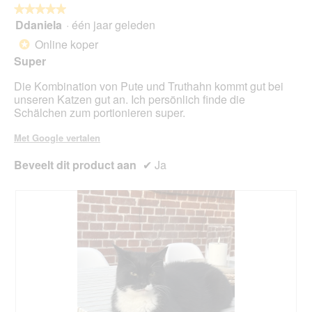
volg
★★★★★
★★★★★
kno
Ddaniela
·
één jaar geleden
5
klikt,
van
word
Online koper
*
de
5
onde
Super
sterren.
inho
bijg
Die Kombination von Pute und Truthahn kommt gut bei
unseren Katzen gut an. Ich persönlich finde die
Schälchen zum portionieren super.
Met Google vertalen
Beveelt dit product aan
✔
Ja