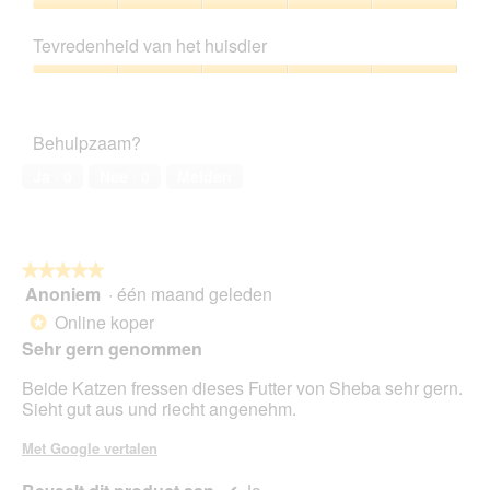
5
Prijs-
kwaliteitsverhouding,
Tevredenheid van het huisdier
5
van
Tevredenheid
5
van
het
Behulpzaam?
huisdier,
5
Ja ·
0
Nee ·
0
Melden
van
5
★★★★★
★★★★★
Anoniem
·
één maand geleden
5
van
Online koper
*
5
Sehr gern genommen
sterren.
Beide Katzen fressen dieses Futter von Sheba sehr gern.
Sieht gut aus und riecht angenehm.
Met Google vertalen