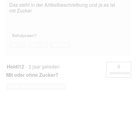
Das steht in der Artikelbeschreibung und ja es ist
mit Zucker
Behulpzaam?
Ja ·
1
Nee ·
0
Melden
Heidi12
·
3 jaar geleden
0
antwoorden
Mit oder ohne Zucker?
Deze vraag beantwoorden