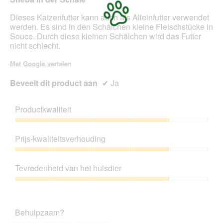
n
n
sterren.
s
m
Dieses Katzenfutter kann auch als Alleinfutter verwendet
t
o
werden. Es sind in den Schälchen kleine Fleischstücke in
e
d
Souce. Durch diese kleinen Schälchen wird das Futter
r
a
nicht schlecht.
.
a
l
Met Google vertalen
d
i
Beveelt dit product aan
✔
Ja
a
l
o
Productkwaliteit
o
g
Productkwaliteit,
v
4
Prijs-kwaliteitsverhouding
e
van
n
5
Prijs-
s
kwaliteitsverhouding,
Tevredenheid van het huisdier
t
4
e
van
Tevredenheid
r
5
van
.
het
Behulpzaam?
huisdier,