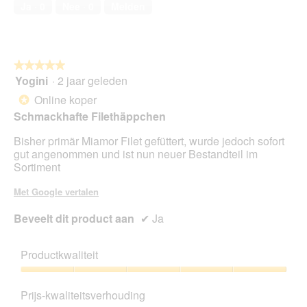
4
Ja ·
0
Nee ·
0
Melden
van
5
★★★★★
★★★★★
Yogini
·
2 jaar geleden
5
van
Online koper
*
5
Schmackhafte Filethäppchen
sterren.
Bisher primär Miamor Filet gefüttert, wurde jedoch sofort
gut angenommen und ist nun neuer Bestandteil im
Sortiment
Met Google vertalen
Beveelt dit product aan
✔
Ja
Productkwaliteit
Productkwaliteit,
5
Prijs-kwaliteitsverhouding
van