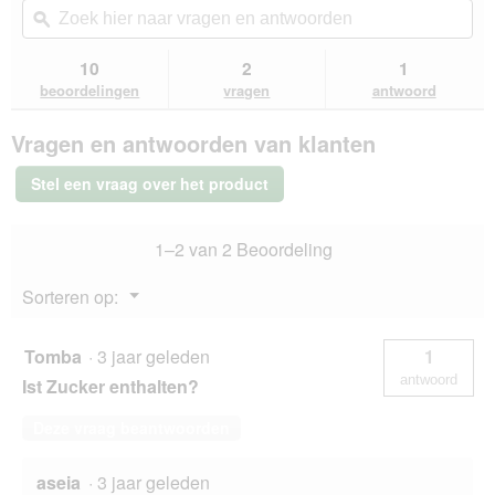
de
navigeert
hier
ϙ
hie
5
u
naar
naa
sterren.
naar
vragen
vra
10
2
1
Beoordelingen
beoordelingen.
en
en
lezen
beoordelingen
vragen
antwoord
van
antwoorden
ant
Sheba
Vragen en antwoorden van klanten
Nature
s
Collection
Stel een vraag over het product
in
saus
Zalm
1–2 van 2 Beoordeling
met
erwten
22x85
Menu
Sorteren op:
g
▼
Tomba
·
3 jaar geleden
1
antwoord
Ist Zucker enthalten?
Deze vraag beantwoorden
aseia
·
3 jaar geleden