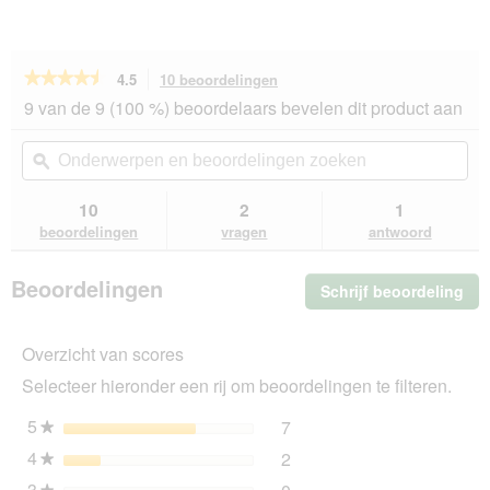
★★★★★
★★★★★
4.5
10 beoordelingen
Met
deze
4.5
9 van de 9 (100 %) beoordelaars bevelen dit product aan
van
actie
de
navigeert
Onderwerpen
On
5
u
en
ϙ
en
sterren.
naar
beoordelingen
beo
Beoordelingen
beoordelingen.
zoeken
zo
10
2
1
lezen
van
beoordelingen
vragen
antwoord
Sheba
Nature
s
Beoordelingen
Schrijf beoordeling
.
Collection
Me
in
saus
dez
Zalm
Overzicht van scores
act
met
ope
erwten
Selecteer hieronder een rij om beoordelingen te filteren.
u
22x85
ee
g
5
sterren
7
7 beoordelingen met 5 ste
Selecteer om beoordelingen
★
mo
4
sterren
2
dia
2 beoordelingen met 4 ste
Selecteer om beoordelingen
★
3
sterren