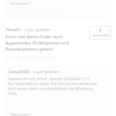
Behulpzaam?
Ja ·
0
Nee ·
1
Melden
Flora51
·
4 jaar geleden
2
antwoorden
Kann man dieses Futter auch
Agaporniden (Rußköpfchen und
Rosenköpfchen) geben?
Deze vraag beantwoorden
Luna2020!
·
4 jaar geleden
Dessen bin ich sicher, obwohl ich selbst (51)
Nymphensittiche halte. Die Sonnenblumenkerne
sind relativ klein und dominieren die Mischung
nicht.
Behulpzaam?