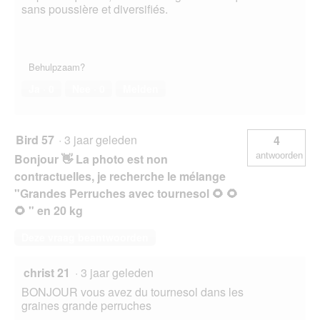
sans poussière et diversifiés.
Behulpzaam?
Ja ·
0
Nee ·
0
Melden
Bird 57
·
3 jaar geleden
4
antwoorden
Bonjour 👋 La photo est non
contractuelles, je recherche le mélange
"Grandes Perruches avec tournesol 🌻 🌻
🌻 " en 20 kg
Deze vraag beantwoorden
christ 21
·
3 jaar geleden
BONJOUR vous avez du tournesol dans les
graines grande perruches