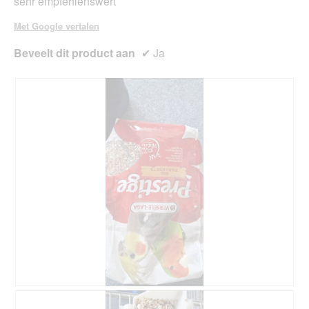
sehr empfehlenswert
l
d
Met Google vertalen
i
a
Beveelt dit product aan
✔
Ja
l
o
o
g
v
e
n
s
t
e
r
.
O
F
r
o