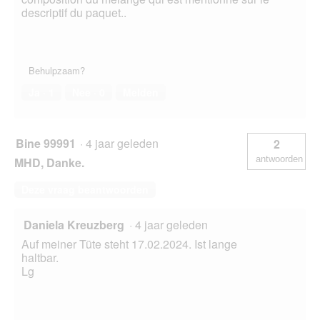
descriptif du paquet..
Behulpzaam?
Ja ·
1
Nee ·
0
Melden
Bine 99991
·
4 jaar geleden
2
antwoorden
MHD, Danke.
Deze vraag beantwoorden
Daniela Kreuzberg
·
4 jaar geleden
Auf meiner Tüte steht 17.02.2024. Ist lange
haltbar.
Lg