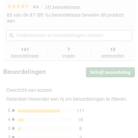
★★★★★
★★★★★
4.6
141 beoordelingen
Met
deze
4.6
83 van de 87 (95 %) beoordelaars bevelen dit product
van
actie
aan
de
navigeert
5
u
Onderwerpen
On
sterren.
naar
en
ϙ
en
Beoordelingen
beoordelingen.
beoordelingen
beo
lezen
van
zoeken
zo
141
7
15
Versele-
beoordelingen
vragen
antwoorden
Laga
Prestige
parkiet
Beoordelingen
Schrijf beoordeling
.
4
kg
Me
dez
Overzicht van scores
act
ope
Selecteer hieronder een rij om beoordelingen te filteren.
u
ee
5
sterren
111
111 beoordelingen met 5
Selecteer om beoordeling
★
mo
4
sterren
16
dia
16 beoordelingen met 4 s
Selecteer om beoordelinge
★
3
sterren
8
8 beoordelingen met 3 ste
Selecteer om beoordelingen
★
2
sterren
2
2 beoordelingen met 2 ste
Selecteer om beoordelingen
★