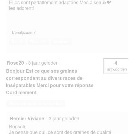
Elles sont parfaitement adaptées!Mes oiseaux🐦
les adorent!
Behulpzaam?
Ja ·
0
Nee ·
17
Melden
Rose20
·
3 jaar geleden
4
antwoorden
Bonjour Est ce que ses graines
correspondent au divers races de
Inséparables Merci pour votre réponse
Cordialement
Deze vraag beantwoorden
Bersier Viviane
·
3 jaar geleden
Bonsoir,
Je pense que oui, ce sont des graines de qualité