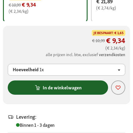
€ 21,89
€ 9,34
€ 10,99
(€ 2,74/kg)
(€ 2,34/kg)
JE BESPAART:
€ 1,65
€ 9,34
€ 10,99
(€ 2,34/kg)
alle prijzen incl. btw, exclusief
verzendkosten
Hoeveelheid
1x
In de winkelwagen
Levering:
Binnen 1 - 3 dagen