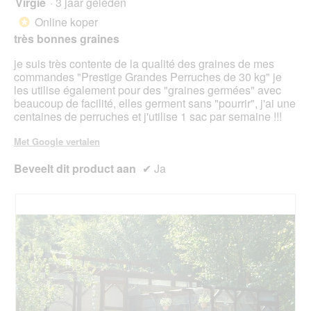
Virgie
·
3 jaar geleden
klikt,
van
word
Online koper
*
de
5
onde
très bonnes graines
sterren.
inho
bijg
je suis très contente de la qualité des graines de mes
commandes "Prestige Grandes Perruches de 30 kg" je
les utilise également pour des "graines germées" avec
beaucoup de facilité, elles germent sans "pourrir", j'ai une
centaines de perruches et j'utilise 1 sac par semaine !!!
Met Google vertalen
Beveelt dit product aan
✔
Ja