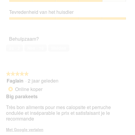
l
d
5
Prijs-
i
e
kwaliteitsverhouding,
n
z
Tevredenheid van het huisdier
4
g
e
van
Tevredenheid
f
a
5
van
o
c
het
t
t
Behulpzaam?
huisdier,
o
i
5
1
e
Ja ·
3
Nee ·
16
Melden
van
.
o
5
p
e
n
★★★★★
★★★★★
t
Faglain
·
2 jaar geleden
u
5
e
van
Online koper
*
e
5
Big parakeets
n
sterren.
m
Très bon aliments pour mes calopsite et perruche
o
ondulée et inséparable le prix et satisfaisant je le
d
recommande
a
a
Met Google vertalen
l