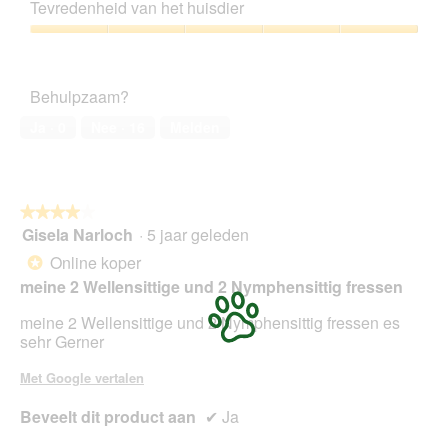
kwaliteitsverhouding,
m
z
Tevredenheid van het huisdier
5
o
e
van
d
Tevredenheid
a
5
a
van
c
a
het
t
Behulpzaam?
l
huisdier,
i
d
5
e
Ja ·
0
Nee ·
16
Melden
i
van
o
a
5
p
l
e
o
n
o
★★★★★
★★★★★
t
g
Gisela Narloch
·
5 jaar geleden
u
4
v
e
van
Online koper
*
e
e
5
meine 2 Wellensittige und 2 Nymphensittig fressen
n
n
sterren.
s
m
meine 2 Wellensittige und 2 Nymphensittig fressen es
t
o
sehr Gerner
e
d
r
a
Met Google vertalen
.
a
l
Beveelt dit product aan
✔
Ja
d
i