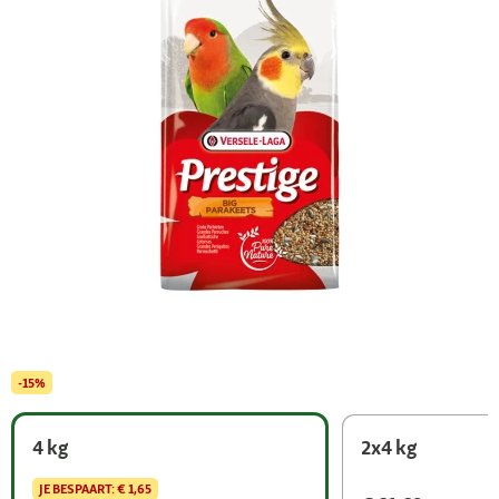
-15%
4 kg
2x4 kg
JE BESPAART:
€ 1,65