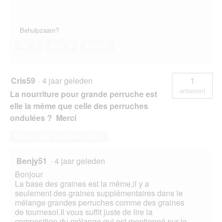
Behulpzaam?
Ja ·
0
Nee ·
0
Melden
Cris59
·
4 jaar geleden
1
antwoord
La nourriture pour grande perruche est
elle la même que celle des perruches
ondulées ? Merci
Deze vraag beantwoorden
Benjy51
·
4 jaar geleden
Bonjour
La base des graines est la même,il y a
seulement des graines supplémentaires dans le
mélange grandes perruches comme des graines
de tournesol.Il vous suffit juste de lire la
composition du mélange qui est mentionné sur le