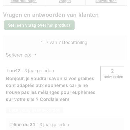
beoordelingen
vragen
antwoorden
a
van
antwoorden
ant
a
Versele-
l
Vragen en antwoorden van klanten
Laga
d
Prestige
i
parkiet
Stel een vraag over het product
4
a
kg
l
o
1–7 van 7 Beoordeling
o
g
Menu
Sorteren op:
v
▼
e
n
Lou42
·
3 jaar geleden
2
s
antwoorden
Bonjour, je voudrai savoir si vos graines
t
e
sont adaptés aux euphèmes car je ne
r
trouve pas les mélanges pour euphèmes
.
sur votre site ? Cordialement
Deze vraag beantwoorden
Titine du 34
·
3 jaar geleden