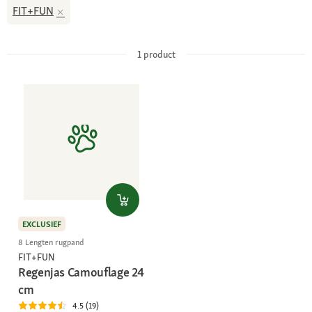
FIT+FUN
1
product
EXCLUSIEF
8 Lengten rugpand
FIT+FUN
Regenjas Camouflage 24
cm
4.5 (19)