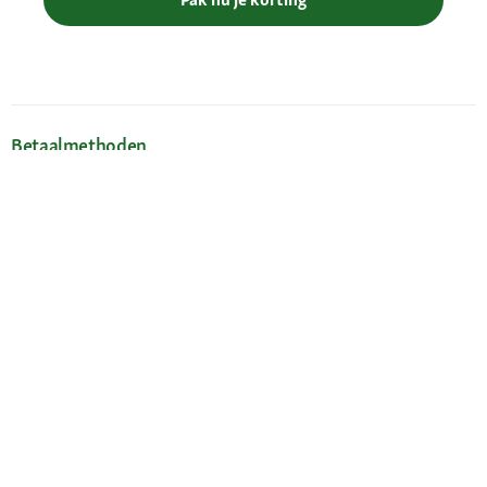
Betaalmethoden
Gratis verzending vanaf € 69
Je voordelen
Maxi Zoo-app