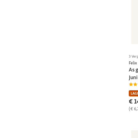
3 Ver
Felix
As g
Jun
LAGE
€ 1
(€ 6