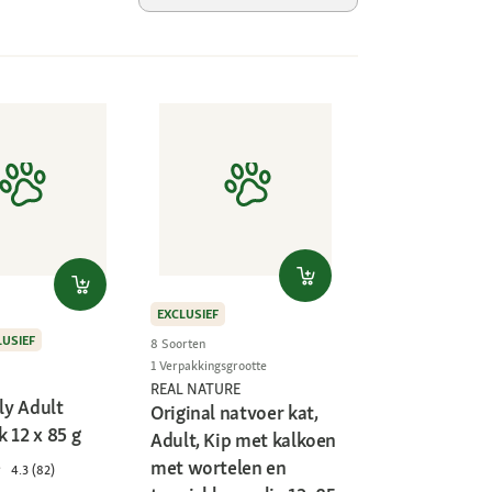
EXCLUSIEF
LUSIEF
8 Soorten
1 Verpakkingsgrootte
REAL NATURE
lly Adult
Original natvoer kat,
 12 x 85 g
Adult, Kip met kalkoen
met wortelen en
4.3 (82)