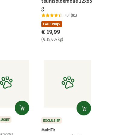
teunisbloemolie 12x85
g
4.4 (81)
LAGE PRIJS
€ 19,99
(€ 19,60/kg)
LUSIEF
EXCLUSIEF
MultiFit
sgroottes