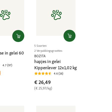
5 Soorten
2 Verpakkingsgroottes
se in gelei 60
BOZITA
hapjes in gelei
4.7 (97)
Kippenlever 12x1,02 kg
4.6 (16)
€ 26,49
(€ 25,97/kg)