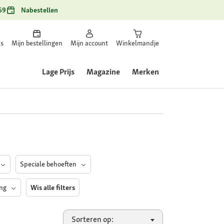
69
Nabestellen
ls
Mijn bestellingen
Mijn account
Winkelmandje
Lage Prijs
Magazine
Merken
Speciale behoeften
ing
Wis alle filters
Sorteren op: