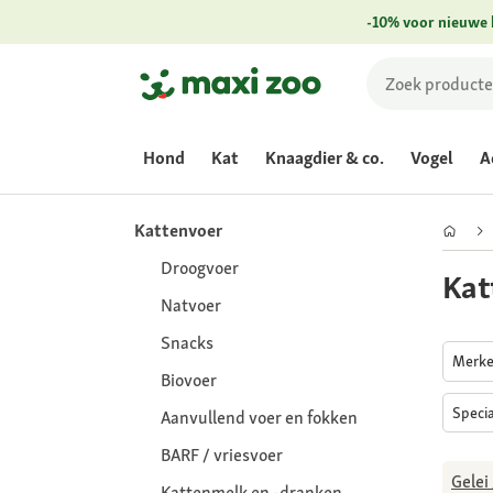
-10% voor nieuwe 
Hond
Kat
Knaagdier & co.
Vogel
A
Kattenvoer
Droogvoer
Kat
Natvoer
Snacks
Merk
Biovoer
Speci
Aanvullend voer en fokken
BARF / vriesvoer
Gelei 
Kattenmelk en -dranken