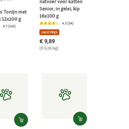
natvoer voor katten
Senior, in gelei, kip
ts Tonijn met
16x100 g
i 12x100 g
4.3 (34)
4.7 (141)
LAGE PRIJS
€ 9,89
(€ 6,18/kg)