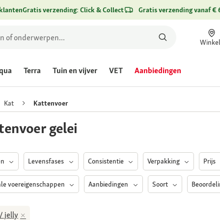
klanten
Gratis verzending: Click & Collect
Gratis verzending vanaf € 
Winke
qua
Terra
Tuin en vijver
VET
Aanbiedingen
Kat
Kattenvoer
tenvoer gelei
en
Levensfases
Consistentie
Verpakking
Prijs
ale voereigenschappen
Aanbiedingen
Soort
Beoordel
/ jelly