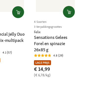
4 Soorten
3 Verpakkingsgroottes
Felix
cial Jelly Duo
Sensations Gelees
Mix-multipack
Forel en spinazie
26x85 g
4.1 (57)
4.8 (29)
LAGE PRIJS
€ 14,99
(€ 6,78/kg)