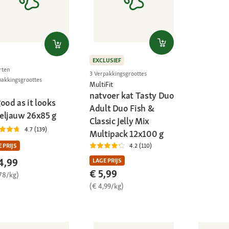
EXCLUSIEF
rten
3 Verpakkingsgroottes
pakkingsgroottes
MultiFit
natvoer kat Tasty Duo
ood as it looks
Adult Duo Fish &
eljauw 26x85 g
Classic Jelly Mix
4.7 (139)
Multipack 12x100 g
4.2 (110)
 PRIJS
4,99
LAGE PRIJS
€ 5,99
,78/kg)
(€ 4,99/kg)