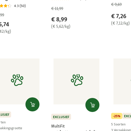
€ 9,69
4.3 (50)
€ 11,99
,99
€ 7,26
€ 8,99
5,74
(€ 7,12/kg)
(€ 5,62/kg)
,42/kg)
LUSIEF
-25%
EXC
EXCLUSIEF
rten
5 Soorten
MultiFit
pakkingsgrootte
3 Verpakking