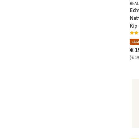
REAL
Ech
Natv
Kip
LAGE
€ 1
(€ 1