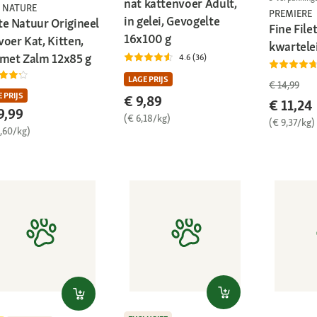
nat kattenvoer Adult,
 NATURE
PREMIERE
in gelei, Gevogelte
te Natuur Origineel
Fine File
16x100 g
oer Kat, Kitten,
kwartele
 met Zalm 12x85 g
4.6 (36)
LAGE PRIJS
€ 14,99
 PRIJS
€ 9,89
€ 11,24
9,99
(€ 6,18/kg)
(€ 9,37/kg)
9,60/kg)