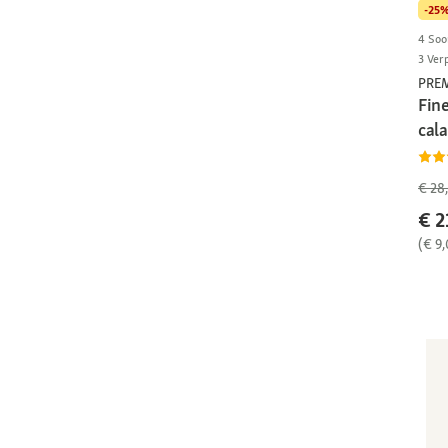
-25
4 Soo
3 Ver
PRE
Fine
cal
€ 28
€ 2
(€ 9