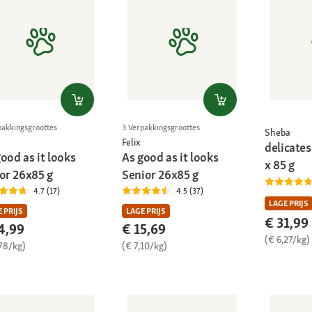
pakkingsgroottes
3 Verpakkingsgroottes
Sheba
Felix
delicates
ood as it looks
As good as it looks
x 85 g
ior 26x85 g
Senior 26x85 g
4.7 (17)
4.5 (37)
LAGE PRIJS
 PRIJS
LAGE PRIJS
€ 31,99
4,99
€ 15,69
(€ 6,27/kg)
,78/kg)
(€ 7,10/kg)