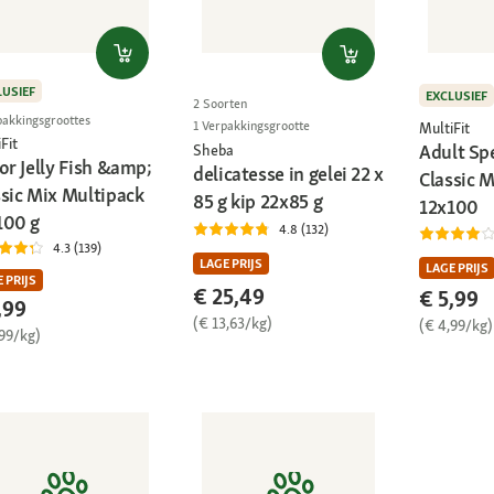
LUSIEF
EXCLUSIEF
2 Soorten
pakkingsgroottes
1 Verpakkingsgrootte
MultiFit
Fit
Adult Spe
Sheba
or Jelly Fish &amp;
delicatesse in gelei 22 x
Classic 
ssic Mix Multipack
85 g kip 22x85 g
12x100
100 g
4.8 (132)
4.3 (139)
LAGE PRIJS
LAGE PRIJS
 PRIJS
€ 25,49
€ 5,99
,99
(€ 13,63/kg)
(€ 4,99/kg)
,99/kg)