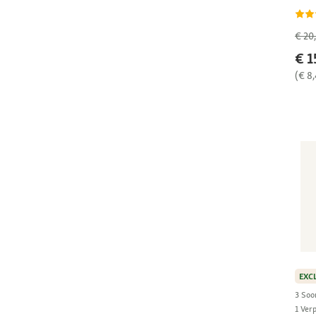
€ 20
€ 1
(€ 8
EXC
3 Soo
1 Ver