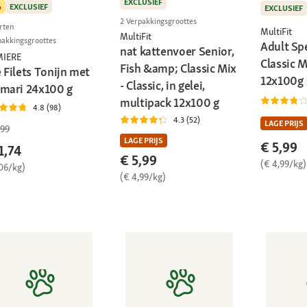
EXCLUSIEF
%
EXCLUSIEF
EXCLUSIEF
2 Verpakkingsgroottes
rten
MultiFit
MultiFit
pakkingsgroottes
Adult Spec
nat kattenvoer Senior,
MIERE
Classic 
Fish &amp; Classic Mix
 Filets Tonijn met
12x100g
- Classic, in gelei,
amari 24x100 g
multipack 12x100 g
4.8 (98)
4.3 (52)
LAGE PRIJS
,99
LAGE PRIJS
€ 5,99
1,74
€ 5,99
(€ 4,99/kg)
,06/kg)
(€ 4,99/kg)