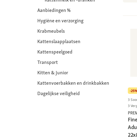
Aanbiedingen %
Hygiëne en verzorging
Krabmeubels
Kattenslaapplaatsen
Kattenspeelgoed
Transport
Kitten & Junior
Kattenvoerbakken en drinkbakken
-25
Dagelijkse veiligheid
3 Soo
3 Ver
PRE
Fine
Adul
22x