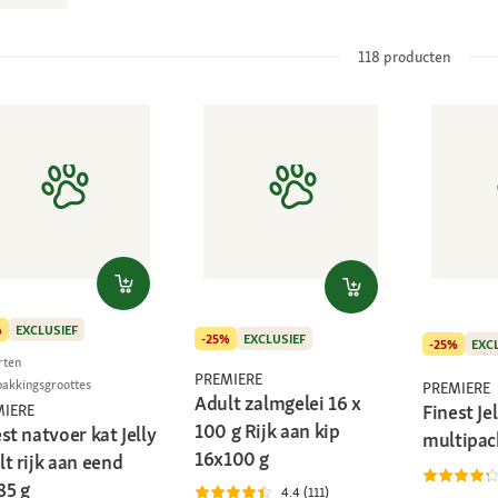
118
producten
%
EXCLUSIEF
-25%
EXCLUSIEF
-25%
EXC
rten
PREMIERE
pakkingsgroottes
PREMIERE
Adult zalmgelei 16 x
Finest Je
MIERE
100 g Rijk aan kip
st natvoer kat Jelly
multipack
16x100 g
t rijk aan eend
85 g
4.4 (111)