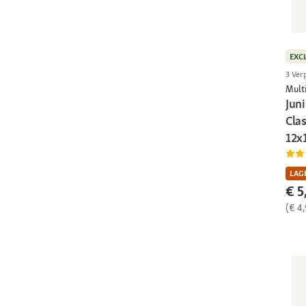
EXC
3 Ver
Multi
Juni
Cla
12x
LAGE
€ 5
(€ 4