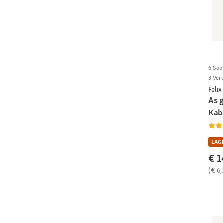
6 Soo
3 Ver
Felix
As g
Kab
LAGE
€ 1
(€ 6