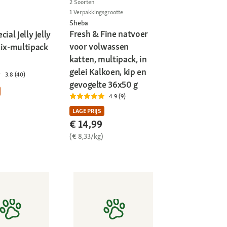
2 Soorten
1 Verpakkingsgrootte
Sheba
Fresh & Fine natvoer
ial Jelly Jelly
voor volwassen
Mix-multipack
katten, multipack, in
gelei Kalkoen, kip en
3.8 (40)
gevogelte 36x50 g
4.9 (9)
LAGE PRIJS
€ 14,99
(€ 8,33/kg)