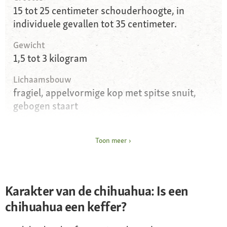
15 tot 25 centimeter schouderhoogte, in
individuele gevallen tot 35 centimeter.
Gewicht
1,5 tot 3 kilogram
Lichaamsbouw
fragiel, appelvormige kop met spitse snuit,
gebogen staart
Ogen
disproportioneel groot, rond
Toon meer
Oren
omhoogstekend
Karakter van de chihuahua: Is een
Vacht en kleur
chihuahua een keffer?
Lang- en kortharige rassen met weinig
ondervacht, zacht en zijdeachtig; alle kleuren