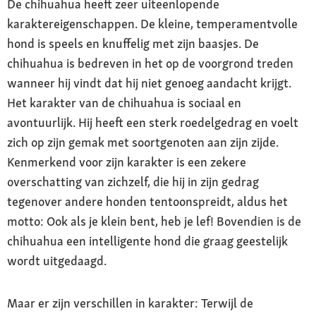
De chihuahua heeft zeer uiteenlopende
Speciale kenmerken
karaktereigenschappen. De kleine, temperamentvolle
heeft het snel koud, deken aanbevolen om in
hond is speels en knuffelig met zijn baasjes. De
mandje te kruipen
chihuahua is bedreven in het op de voorgrond treden
wanneer hij vindt dat hij niet genoeg aandacht krijgt.
Karakter
Het karakter van de chihuahua is sociaal en
levendig, attent, knuffelig, neigt naar jaloezie
avontuurlijk. Hij heeft een sterk roedelgedrag en voelt
en overschatting van zichzelf
zich op zijn gemak met soortgenoten aan zijn zijde.
Verzorging
Kenmerkend voor zijn karakter is een zekere
regelmatig borstelen, om de zes maanden
overschatting van zichzelf, die hij in zijn gedrag
baden
tegenover andere honden tentoonspreidt, aldus het
motto: Ook als je klein bent, heb je lef! Bovendien is de
Gezondheid
Gevoeligheid voor slikproblemen,
chihuahua een intelligente hond die graag geestelijk
hypoglykemie, oogirritaties, verplaatsing van
wordt uitgedaagd.
de knieschijf en gebitsproblemen.
Maar er zijn verschillen in karakter: Terwijl de