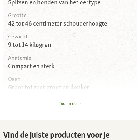
Spitsen en honden van het oertype
Grootte
42 tot 46 centimeter schouderhoogte
Gewicht
9 tot 14 kilogram
Anatomie
Compact en sterk
Ogen
Groot tot zeer groot en donker
Oren
Toon meer
Klein tot middelgroot, staand
Vacht en kleur
Middellang tot lang, kleuren van geelbruin tot
Vind de juiste producten voor je
crème, bruin, grijs en zwart met witte