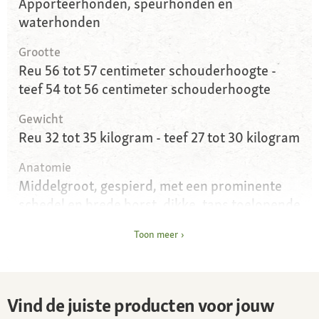
Apporteerhonden, speurhonden en
waterhonden
Grootte
Reu 56 tot 57 centimeter schouderhoogte -
teef 54 tot 56 centimeter schouderhoogte
Gewicht
Reu 32 tot 35 kilogram - teef 27 tot 30 kilogram
Anatomie
Middelgroot, gespierd, met een prominente
schedel en brede borst, dikke, taps toelopende
staart (otterstaart)
Toon meer
Ogen
Middelgroot, bruin tot hazelnootkleurig
Oren
Vind de juiste producten voor jouw