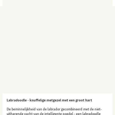
Aanleg voor heup- en elleboogdysplasie,
allergieën, voedselintolerantie, etc.
Labradoodle - knuffelige metgezel met een groot hart
De beminnelijkheid van de labrador gecombineerd met de niet-
uitharende vacht van de intelligente poedel - een labradoodle