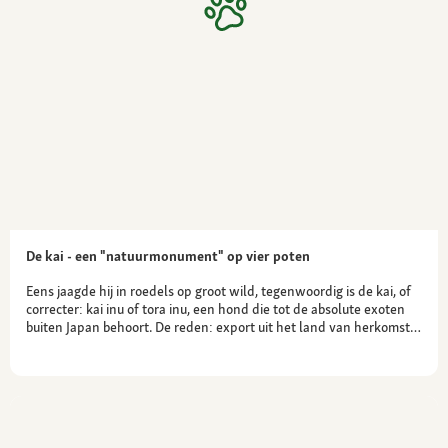
Gezondheid
Witte pumi's zijn vatbaar voor erfelijke ziekten
De kai - een "natuurmonument" op vier poten
Eens jaagde hij in roedels op groot wild, tegenwoordig is de kai, of
correcter: kai inu of tora inu, een hond die tot de absolute exoten
buiten Japan behoort. De reden: export uit het land van herkomst…