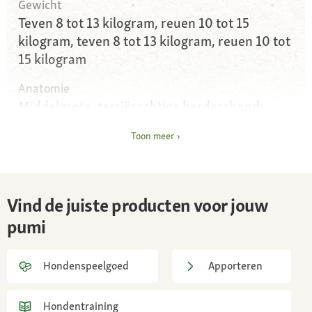
Gewicht
Teven 8 tot 13 kilogram, reuen 10 tot 15
kilogram, teven 8 tot 13 kilogram, reuen 10 tot
15 kilogram
Anatomie
Middelgrote, terriërachtige herdershond;
lichaamslengte gelijk aan schofthoogte
Toon meer
Ogen
Middelgroot, ovaal en schuin geplaatst,
donkerbruine, donker gepigmenteerde
Vind de juiste producten voor jouw
ooglidranden
pumi
Oren
Hoog en rechtop aangezet, bovenste derde
Hondenspeelgoed
Apporteren
deel naar voren gekanteld, behoorlijk actief
Vacht en kleur
Hondentraining