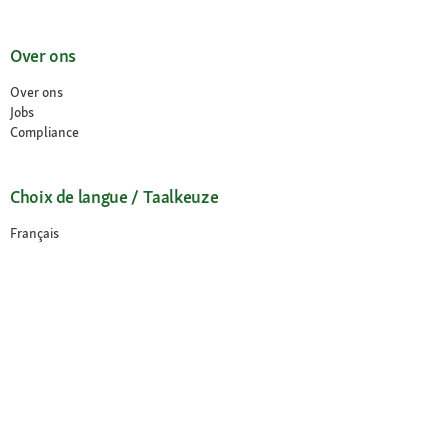
Over ons
Over ons
Jobs
Compliance
Choix de langue / Taalkeuze
Français
Nederlands
© 2026 Fressnapf Tiernahrungs GmbH
Impressum
Algemene voorwaarden
Gegevensbescherming
Annuleringsvoorwaarden
Cookie Instellingen